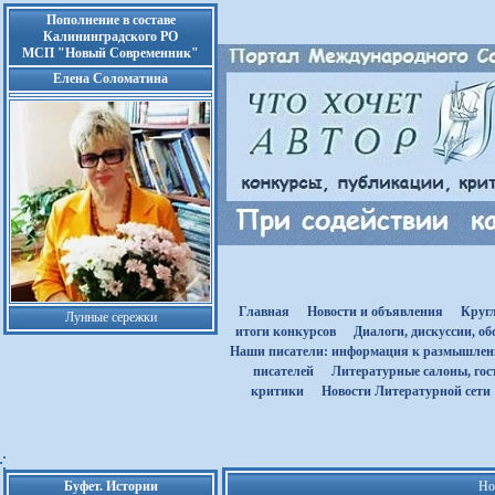
Пополнение в составе
Калининградского РО
МСП "Новый Современник"
Елена Соломатина
Главная
Новости и объявления
Круг
Лунные сережки
итоги конкурсов
Диалоги, дискуссии, о
Наши писатели: информация к размышле
писателей
Литературные салоны, гост
критики
Новости Литературной сети
Буфет. Истории
Но