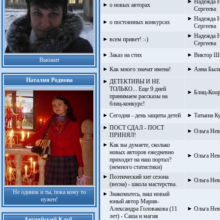
Надежда Н
о новых авторах
Сергеева
Надежда Н
о постоянных конкурсах
Сергеева
Надежда Н
всем привет! :-)
Сергеева
Заказ на стих
Виктор Ш
Вьюжит
Как много значат имена!
Анна Был
Наталия Роднова
ДЕТЕКТИВЫ И НЕ
ТОЛЬКО... Еще 9 дней
Блиц-Коор
принимаем рассказы на
блиц-конкурс!
Сегодня - день защиты детей
Татьяна Ку
ПОСТ СДАЛ - ПОСТ
Ольга Нев
ПРИНЯЛ!
Как вы думаете, сколько
новых авторов ежедневно
Ольга Нев
приходят на наш портал?
(немного статистики)
Поэтический хит сезона
Ольга Нев
(весна) - школа мастерства.
Не одинок и ты, пока кому то
Знакомьтесь, наш новый
нужен!
юный автор Мария-
Александра Головакова (11
Ольга Нев
лет) - Саша и магия
Английский Клуб