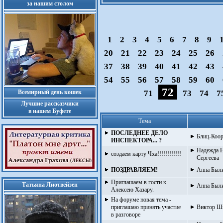
за нашим столом
1
2
3
4
5
6
7
8
9
20
21
22
23
24
25
26
37
38
39
40
41
42
43
54
55
56
57
58
59
60
72
Всемирный день кошек
71
73
74
7
Лучшие рассказчики
в нашем Буфете
Тема
ПОСЛЕДНЕЕ ДЕЛО
Блиц-Коор
ИНСПЕКТОРА... ?
Надежда Н
создаем карту Чха!!!!!!!!!!!!
Сергеева
ПОЗДРАВЛЯЕМ!
Анна Был
Приглашаем в гости к
Татьяна Лиотвейзен
Анна Был
Алексею Хазару.
На форуме новая тема -
приглашаю принять участие
Виктор Ш
в разговоре