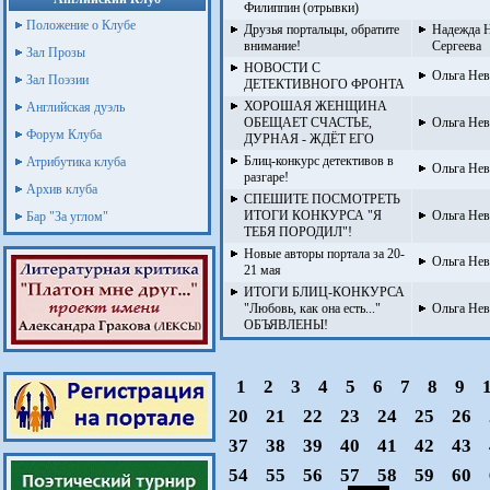
Филиппин (отрывки)
Положение о Клубе
Друзья портальцы, обратите
Надежда Н
внимание!
Сергеева
Зал Прозы
НОВОСТИ С
Ольга Нев
Зал Поэзии
ДЕТЕКТИВНОГО ФРОНТА
ХОРОШАЯ ЖЕНЩИНА
Английская дуэль
ОБЕЩАЕТ СЧАСТЬЕ,
Ольга Нев
Форум Клуба
ДУРНАЯ - ЖДЁТ ЕГО
Блиц-конкурс детективов в
Атрибутика клуба
Ольга Нев
разгаре!
Архив клуба
СПЕШИТЕ ПОСМОТРЕТЬ
ИТОГИ КОНКУРСА "Я
Ольга Нев
Бар "За углом"
ТЕБЯ ПОРОДИЛ"!
Новые авторы портала за 20-
Ольга Нев
21 мая
ИТОГИ БЛИЦ-КОНКУРСА
"Любовь, как она есть..."
Ольга Нев
ОБЪЯВЛЕНЫ!
1
2
3
4
5
6
7
8
9
20
21
22
23
24
25
26
37
38
39
40
41
42
43
54
55
56
57
58
59
60