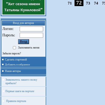
72
71
73
74
7
Вход для авторов
Логин:
Пароль:
Запомнить меня
Забыли пароль?
Сделать стартовой
Добавить в избранное
Наши авторы
Знакомьтесь: нашего полку
прибыло!
Первые шаги на портале
Правила портала