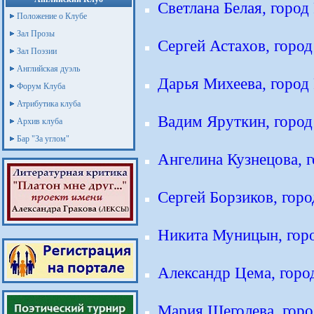
Светлана Белая, город
Положение о Клубе
Зал Прозы
Сергей Астахов, город
Зал Поэзии
Английская дуэль
Дарья Михеева, город 
Форум Клуба
Атрибутика клуба
Вадим Яруткин, город
Архив клуба
Бар "За углом"
Ангелина Кузнецова, г
Сергей Борзиков, горо
Никита Муницын, горо
Александр Цема, горо
Мария Щеголева, горо