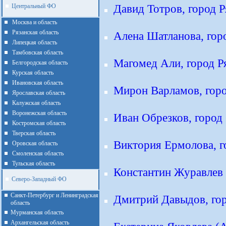
Давид Тотров, город Р
Центральный ФО
Москва и область
Рязанская область
Алена Шатланова, гор
Липецкая область
Тамбовская область
Магомед Али, город Р
Белгородская область
Курская область
Ивановская область
Мирон Варламов, гор
Ярославская область
Калужская область
Воронежская область
Иван Обрезков, город
Костромская область
Тверская область
Виктория Ермолова, г
Оровская область
Смоленская область
Тульская область
Константин Журавлев (
Северо-Западный ФО
Санкт-Петербург и Ленинградская
Дмитрий Давыдов, гор
область
Мурманская область
Архангельская область