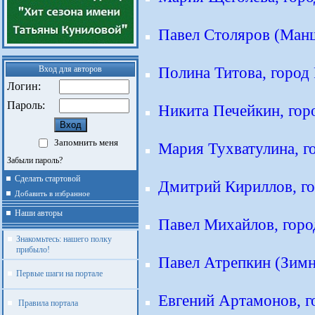
Павел Столяров (Манш
Полина Титова, город 
Вход для авторов
Логин:
Пароль:
Никита Печейкин, гор
Запомнить меня
Мария Тухватулина, г
Забыли пароль?
Сделать стартовой
Дмитрий Кириллов, го
Добавить в избранное
Наши авторы
Павел Михайлов, горо
Знакомьтесь: нашего полку
прибыло!
Павел Атрепкин (Зимн
Первые шаги на портале
Евгений Артамонов, г
Правила портала