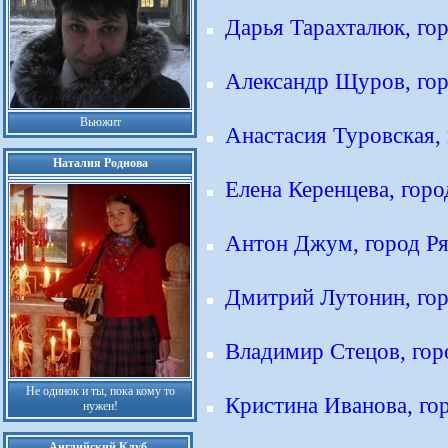
Дарья Тарахталюк, гор
Александр Щуров, гор
Вьюжит
Анастасия Туровская, 
Наталия Роднова
Елена Керенцева, горо
Антон Джум, город Ря
Дмитрий Лутонин, гор
Владимир Стецов, гор
Не одинок и ты, пока кому то
Кристина Иванова, го
нужен!
Английский Клуб