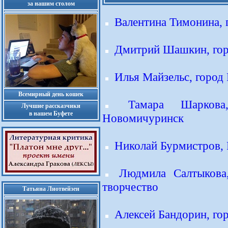
за нашим столом
Валентина Тимонина, 
Дмитрий Шашкин, гор
Илья Майзельс, город 
Всемирный день кошек
Тамара Шаркова
Лучшие рассказчики
в нашем Буфете
Новомичуринск
Николай Бурмистров, 
Людмила Салтыкова,
творчество
Татьяна Лиотвейзен
Алексей Бандорин, гор