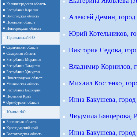
Екатерина Яковлева (А
Калининградская область
Республика Карелия
Алексей Демин, город
Вологодская область
Псковская область
Новгородская область
Юрий Котельников, го
Приволжский ФО
Cаратовская область
Виктория Седова, гор
Cамарская область
Республика Мордовия
Владимир Корнилов, г
Республика Татарстан
Республика Удмуртия
Нижегородская область
Михаил Костенко, гор
Ульяновская область
Республика Башкирия
Пермский Край
Инна Бакушева, город
Оренбурская область
Южный ФО
Людмила Банцерова, Р
Ростовская область
Краснодарский край
Инна Бакушева, город
Волгоградская область