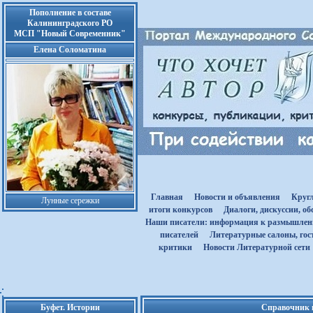
Пополнение в составе
Калининградского РО
МСП "Новый Современник"
Елена Соломатина
Главная
Новости и объявления
Круг
Лунные сережки
итоги конкурсов
Диалоги, дискуссии, о
Наши писатели: информация к размышле
писателей
Литературные салоны, гост
критики
Новости Литературной сети
Буфет. Истории
Справочник п