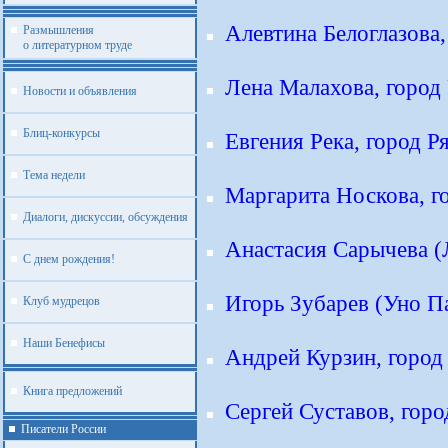
Алевтина Белоглазова,
Размышления
о литературном труде
Лена Малахова, город 
Новости и объявления
Блиц-конкурсы
Евгения Река, город Р
Тема недели
Маргарита Носкова, г
Диалоги, дискуссии, обсуждения
Анастасия Сарычева (Л
С днем рождения!
Игорь Зубарев (Уно Па
Клуб мудрецов
Наши Бенефисы
Андрей Курзин, город
Книга предложений
Сергей Суставов, горо
Писатели России