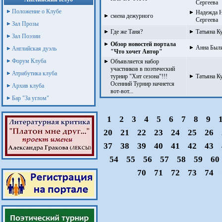
Сергеева
Положение о Клубе
Надежда Н
смена дежурного
Сергеева
Зал Прозы
Где же Таня?
Татьяна Ку
Зал Поэзии
Обзор новостей портала
Анна Был
Английская дуэль
"Что хочет Автор"
Форум Клуба
Объявляется набор
участников в поэтический
Атрибутика клуба
турнир "Хит сезона"!!!
Татьяна Ку
Осенний Турнир начнется
Архив клуба
вот-вот...
Бар "За углом"
1
2
3
4
5
6
7
8
9
20
21
22
23
24
25
26
37
38
39
40
41
42
43
54
55
56
57
58
59
60
70
71
72
73
74