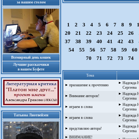
за нашим столом
1
2
3
4
5
6
7
8
9
20
21
22
23
24
25
26
37
38
39
40
41
42
43
54
55
56
57
58
59
60
Всемирный день кошек
70
71
72
73
74
Лучшие рассказчики
в нашем Буфете
Тема
Надежда Н
прилашение к прочтению
Сергеева
Надежда Н
Внимание авторов!
Сергеева
Надежда Н
играем в слова
Сергеева
Татьяна Лиотвейзен
Надежда Н
играем в слова
Сергеева
Надежда Н
представляю автора!
Сергеева
ВНИМАНИЕ!