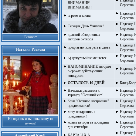
Надежда Н
ВНИМАНИЕ!
Сергеева
ВНИМАНИЕ!!
Надежда Н
играем в слова
Сергеева
Надежда Н
Сегодня День Учителя!
Сергеева
краткий обзор новых
Надежда Н
Вьюжит
авторов октября
Сергеева
Надежда Н
предлагаю поиграть в слова
Наталия Роднова
Сергеева
Надежда Н
:-) дежурный не меняется
Сергеева
НАПОМИНАНИЕ авторам
Надежда Н
о сроках действующих
Сергеева
конкурсов
ОСТАЛОСЬ 10 ДНЕЙ!
Блиц-Коор
Началась разминка к
Надежда Н
турниру "Осенний хит"
Сергеева
блиц "Осеннее настроение"
Надежда Н
продолжается!
Сергеева
хочу поздравить с
Надежда Н
праздником!
Сергеева
Не одинок и ты, пока кому то
новые авторы за последние
Надежда Н
нужен!
дни сентября
Сергеева
Надежда Н
КАРТА Ч Х А
Английский Клуб