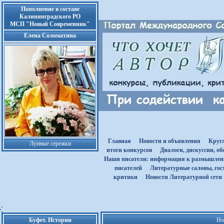
Пополнение в составе
Калининградского РО
МСП "Новый Современник"
Елена Соломатина
Главная
Новости и объявления
Круг
Лунные сережки
итоги конкурсов
Диалоги, дискуссии, о
Наши писатели: информация к размышле
писателей
Литературные салоны, гост
критики
Новости Литературной сети
Буфет. Истории
Но