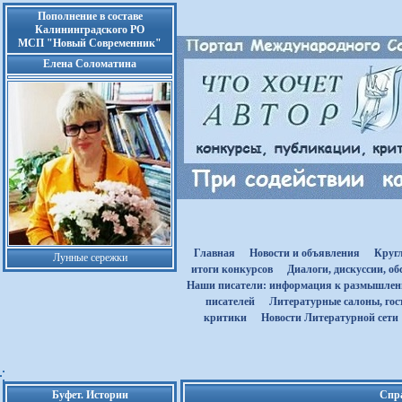
Пополнение в составе
Калининградского РО
МСП "Новый Современник"
Елена Соломатина
Главная
Новости и объявления
Круг
Лунные сережки
итоги конкурсов
Диалоги, дискуссии, о
Наши писатели: информация к размышле
писателей
Литературные салоны, гост
критики
Новости Литературной сети
Буфет. Истории
Спр