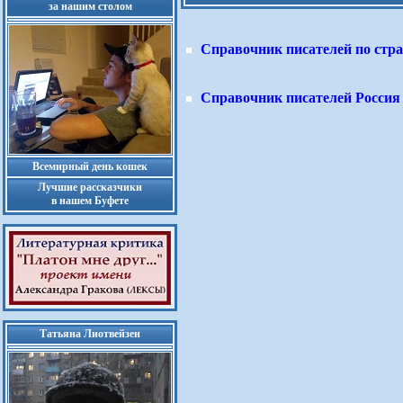
за нашим столом
Справочник писателей по стр
Справочник писателей Россия
Всемирный день кошек
Лучшие рассказчики
в нашем Буфете
Татьяна Лиотвейзен