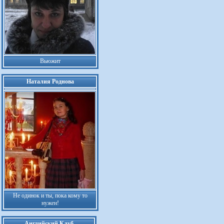
Вьюжит
Наталия Роднова
Не одинок и ты, пока кому то
нужен!
Английский Клуб