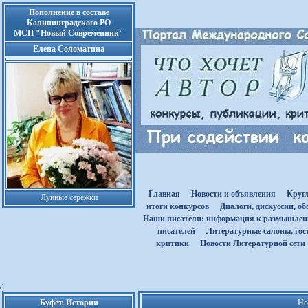
Пополнение в составе
Калининградского РО
МСП "Новый Современник"
Елена Соломатина
Главная
Новости и объявления
Круг
Лунные сережки
итоги конкурсов
Диалоги, дискуссии, о
Наши писатели: информация к размышле
писателей
Литературные салоны, гост
критики
Новости Литературной сети
Буфет. Истории
Но