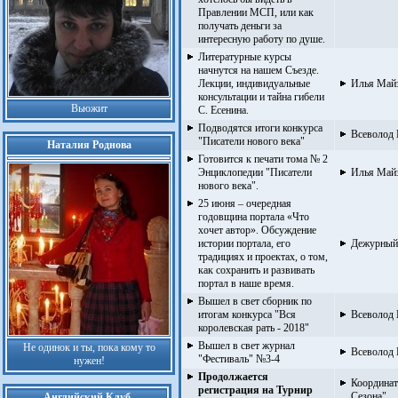
Правлении МСП, или как
получать деньги за
интересную работу по душе.
Литературные курсы
начнутся на нашем Съезде.
Лекции, индивидуальные
Илья Май
консультации и тайна гибели
Вьюжит
С. Есенина.
Подводятся итоги конкурса
Всеволод
"Писатели нового века"
Наталия Роднова
Готовится к печати тома № 2
Энциклопедии "Писатели
Илья Май
нового века".
25 июня – очередная
годовщина портала «Что
хочет автор». Обсуждение
истории портала, его
Дежурный 
традициях и проектах, о том,
как сохранить и развивать
портал в наше время.
Вышел в свет сборник по
итогам конкурса "Вся
Всеволод
королевская рать - 2018"
Вышел в свет журнал
Не одинок и ты, пока кому то
Всеволод
"Фестиваль" №3-4
нужен!
Продолжается
Координат
регистрация на Турнир
Сезона"
Английский Клуб