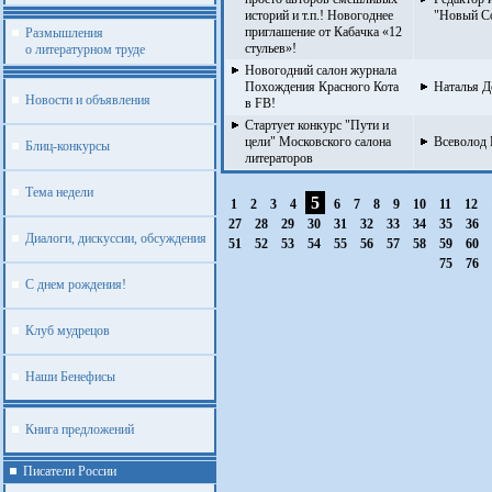
историй и т.п.! Новогоднее
"Новый С
приглашение от Кабачка «12
Размышления
стульев»!
о литературном труде
Новогодний салон журнала
Похождения Красного Кота
Наталья Д
Новости и объявления
в FB!
Стартует конкурс "Пути и
цели" Московского салона
Всеволод
Блиц-конкурсы
литераторов
Тема недели
5
1
2
3
4
6
7
8
9
10
11
12
27
28
29
30
31
32
33
34
35
36
Диалоги, дискуссии, обсуждения
51
52
53
54
55
56
57
58
59
60
75
76
С днем рождения!
Клуб мудрецов
Наши Бенефисы
Книга предложений
Писатели России