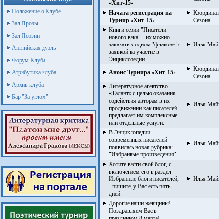
«Хит-15»
Положение о Клубе
Начата регистрация на
Координат
Турнир «Хит-15»
Сезона"
Зал Прозы
Книги серии "Писатели
Зал Поэзии
нового века" - их можно
заказать в одном "флаконе" с
Илья Май
Английская дуэль
заявкой на участие в
Энциклопедии
Форум Клуба
Координат
Атрибутика клуба
Анонс Турнира «Хит-15»
Сезона"
Архив клуба
Литературное агентство
«Талант» с целью оказания
Бар "За углом"
содействия авторам в их
Илья Май
продвижении как писателей
предлагает им комплексные
или отдельные услуги.
В Энциклопедии
современных писателей
Илья Май
появилась новая рубрика:
"Избранные произведения"
Хотите вести свой блог, с
включением его в раздел
Избранные блоги писателей,
Илья Май
- пишите, у Вас есть пять
дней
Дорогие наши женщины!
Поздравляем Вас в
праздником 8 марта!