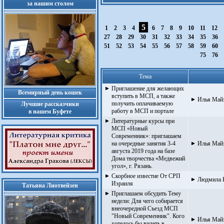
за нашим столом
5
1
2
3
4
6
7
8
9
10
11
12
27
28
29
30
31
32
33
34
35
36
51
52
53
54
55
56
57
58
59
60
75
76
Тема
Приглашение для желающих
Всемирный день кошек
вступить в МСП, а также
Илья Май
получить оплачиваемую
Лучшие рассказчики
работу в МСП и портале
в нашем Буфете
Литературные курсы при
МСП «Новый
Современник»: приглашаем
на очередные занятия 3-4
Илья Май
августа 2019 года на базе
Дома творчества «Медвежий
угол», г. Рязань.
Скорбное известие От СРП
Людмила 
Израиля
Татьяна Лиотвейзен
Приглашаем обсудить Тему
недели: Для чего собирается
внеочередной Съезд МСП
"Новый Современник". Кого
Илья Май
хотелось бы видеть в