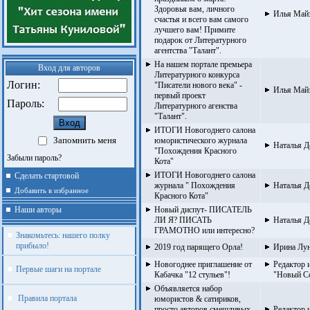
Здоровья вам, личного
Илья Май
счастья и всего вам самого
лучшего вам! Примите
подарок от Литературного
агентства "Талант".
На нашем портале премьера
Вход для авторов
Литературного конкурса
Логин:
"Писатели нового века" -
Илья Май
первый проект
Пароль:
Литературного агенства
"Талант".
ИТОГИ Новогоднего салона
Запомнить меня
юмористического журнала
Наталья Д
"Похождения Красного
Забыли пароль?
Кота"
ИТОГИ Новогоднего салона
Сделать стартовой
журнала " Похождения
Наталья Д
Добавить в избранное
Красного Кота"
Наши авторы
Новый диспут- ПИСАТЕЛЬ
ЛИ Я? ПИСАТЬ
Наталья Д
ГРАМОТНО или интересно?
Знакомьтесь: нашего полку
прибыло!
2019 год парящего Орла!
Ирина Лу
Новогоднее приглашение от
Редактор 
Первые шаги на портале
Кабачка "12 стульев"!
"Новый С
Объявляется набор
Правила портала
юмористов & сатириков,
просто авторов смешливых
Редактор 