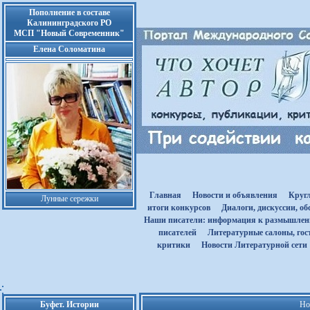
Пополнение в составе
Калининградского РО
МСП "Новый Современник"
Елена Соломатина
Главная
Новости и объявления
Круг
Лунные сережки
итоги конкурсов
Диалоги, дискуссии, о
Наши писатели: информация к размышле
писателей
Литературные салоны, гост
критики
Новости Литературной сети
Буфет. Истории
Но