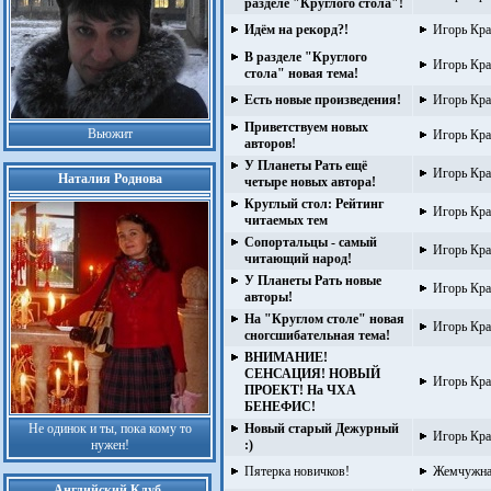
разделе "Круглого стола"!
Идём на рекорд?!
Игорь Кра
В разделе "Круглого
Игорь Кра
стола" новая тема!
Есть новые произведения!
Игорь Кра
Приветствуем новых
Вьюжит
Игорь Кра
авторов!
У Планеты Рать ещё
Игорь Кра
Наталия Роднова
четыре новых автора!
Круглый стол: Рейтинг
Игорь Кра
читаемых тем
Сопортальцы - самый
Игорь Кра
читающий народ!
У Планеты Рать новые
Игорь Кра
авторы!
На "Круглом столе" новая
Игорь Кра
сногсшибательная тема!
ВНИМАНИЕ!
СЕНСАЦИЯ! НОВЫЙ
Игорь Кра
ПРОЕКТ! На ЧХА
БЕНЕФИС!
Не одинок и ты, пока кому то
Новый старый Дежурный
Игорь Кра
нужен!
:)
Пятерка новичков!
Жемчужна
Английский Клуб