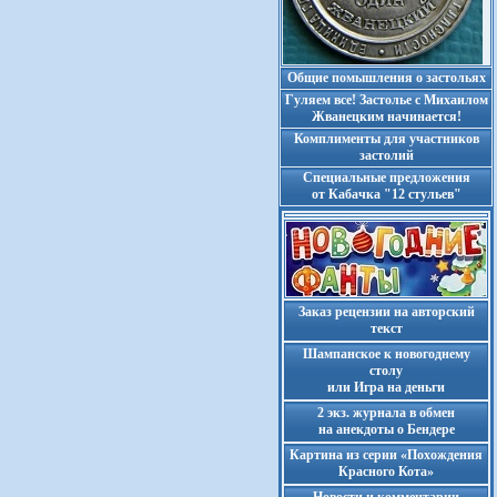
Общие помышления о застольях
Гуляем все! Застолье с Михаилом
Жванецким начинается!
Комплименты для участников
застолий
Cпециальные предложения
от Кабачка "12 стульев"
Заказ рецензии на авторский
текст
Шампанское к новогоднему
столу
или Игра на деньги
2 экз. журнала в обмен
на анекдоты о Бендере
Картина из серии «Похождения
Красного Кота»