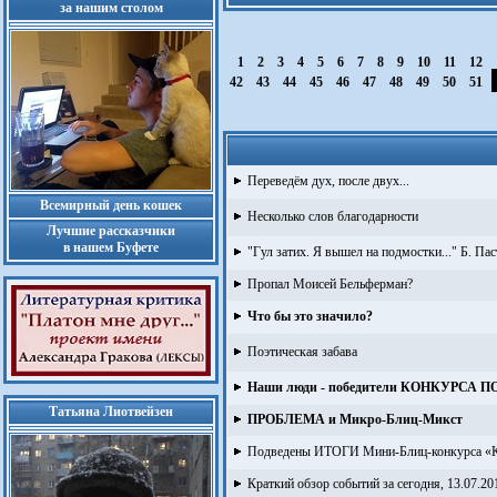
за нашим столом
1
2
3
4
5
6
7
8
9
10
11
12
42
43
44
45
46
47
48
49
50
51
Переведём дух, после двух...
Всемирный день кошек
Несколько слов благодарности
Лучшие рассказчики
в нашем Буфете
"Гул затих. Я вышел на подмостки..." Б. Па
Пропал Моисей Бельферман?
Что бы это значило?
Поэтическая забава
Наши люди - победители КОНКУРСА 
Татьяна Лиотвейзен
ПРОБЛЕМА и Микро-Блиц-Микст
Подведены ИТОГИ Мини-Блиц-конкурса «Ка
Краткий обзор событий за сегодня, 13.07.20