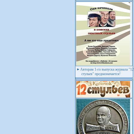
Авторам 1-го выпуска журнала "12
стульев" предназначается!