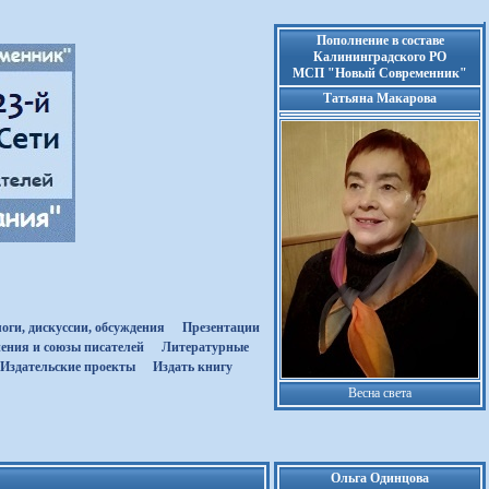
Пополнение в составе
Калининградского РО
МСП "Новый Современник"
Татьяна Макарова
оги, дискуссии, обсуждения
Презентации
ения и союзы писателей
Литературные
Издательские проекты
Издать книгу
Весна света
Ольга Одинцова