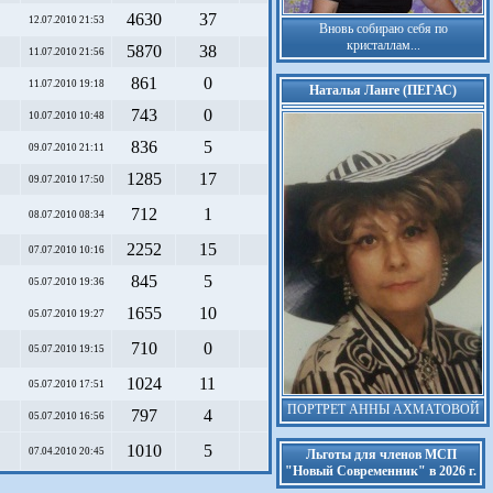
4630
37
12.07.2010 21:53
Вновь собираю себя по
кристаллам...
5870
38
11.07.2010 21:56
861
0
11.07.2010 19:18
Наталья Ланге (ПЕГАС)
743
0
10.07.2010 10:48
836
5
09.07.2010 21:11
1285
17
09.07.2010 17:50
712
1
08.07.2010 08:34
2252
15
07.07.2010 10:16
845
5
05.07.2010 19:36
1655
10
05.07.2010 19:27
710
0
05.07.2010 19:15
1024
11
05.07.2010 17:51
ПОРТРЕТ АННЫ АХМАТОВОЙ
797
4
05.07.2010 16:56
1010
5
07.04.2010 20:45
Льготы для членов МСП
"Новый Современник" в 2026 г.