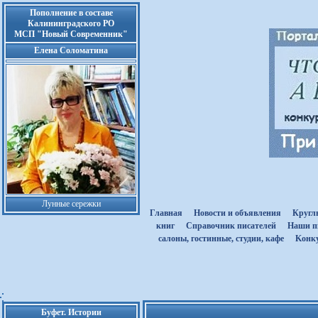
Пополнение в составе
Калининградского РО
МСП "Новый Современник"
Елена Соломатина
Лунные сережки
Главная
Новости и объявления
Кругл
книг
Cправочник писателей
Наши п
салоны, гостинные, студии, кафе
Kонк
Буфет. Истории