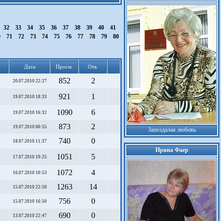
32
33
34
35
36
37
38
39
40
41
0
71
72
73
74
75
76
77
78
79
80
Дата
Просм.
Отв.
852
2
20.07.2010 22:27
921
1
19.07.2010 18:33
1090
6
19.07.2010 16:32
873
2
19.07.2010 00:55
Запоздалая любовь
740
0
18.07.2010 11:37
Ирина Фаер
1051
5
17.07.2010 19:25
1072
4
16.07.2010 10:53
1263
14
15.07.2010 22:50
756
0
15.07.2010 16:50
690
0
13.07.2010 22:47