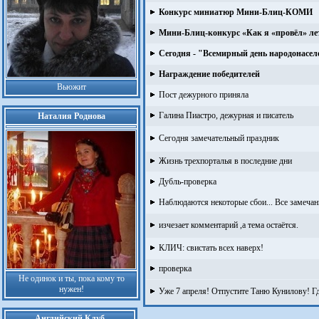
Конкурс миниатюр Мини-Блиц-КОМИ
Мини-Блиц-конкурс «Как я «провёл» ле
Сегодня - "Всемирный день народонасе
Награждение победителей
Вьюжит
Пост дежурного приняла
Галина Пиастро, дежурная и писатель
Наталия Роднова
Сегодня замечательный праздник
Жизнь трехпорталья в последние дни
Дубль-проверка
Наблюдаются некоторые сбои... Все замечани
изчезает комментарий ,а тема остаётся.
КЛИЧ: свистать всех наверх!
проверка
Не одинок и ты, пока кому то
нужен!
Уже 7 апреля! Отпустите Таню Кунилову! Гд
Английский Клуб