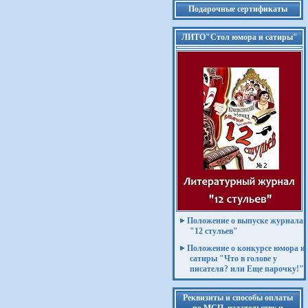
Подарочные сертификаты
ЛИТО"Стол юмора и сатиры"
Положение о выпуске журнала
"12 стульев"
Положение о конкурсе юмора и
сатиры "Что в голове у
писателя? или Еще парочку!"
Реквизиты и способы оплаты