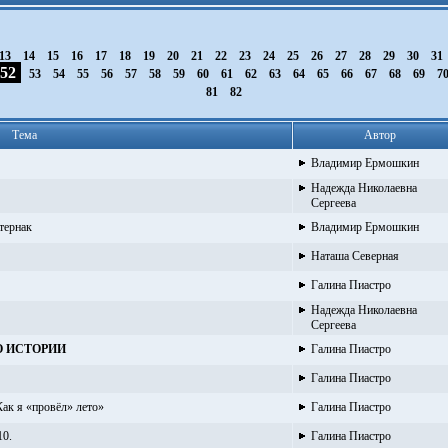
13
14
15
16
17
18
19
20
21
22
23
24
25
26
27
28
29
30
31
52
53
54
55
56
57
58
59
60
61
62
63
64
65
66
67
68
69
7
81
82
Тема
Автор
Владимир Ермошкин
Надежда Николаевна
Сергеева
стернак
Владимир Ермошкин
Наташа Северная
Галина Пиастро
Надежда Николаевна
Сергеева
ПО ИСТОРИИ
Галина Пиастро
Галина Пиастро
к я «провёл» лето»
Галина Пиастро
10.
Галина Пиастро