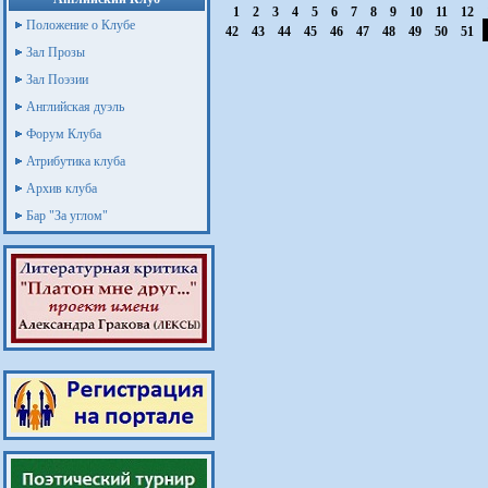
1
2
3
4
5
6
7
8
9
10
11
12
Положение о Клубе
42
43
44
45
46
47
48
49
50
51
Зал Прозы
Зал Поэзии
Английская дуэль
Форум Клуба
Атрибутика клуба
Архив клуба
Бар "За углом"