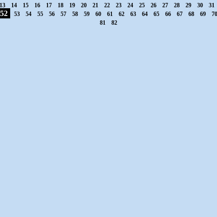
13
14
15
16
17
18
19
20
21
22
23
24
25
26
27
28
29
30
31
52
53
54
55
56
57
58
59
60
61
62
63
64
65
66
67
68
69
7
81
82