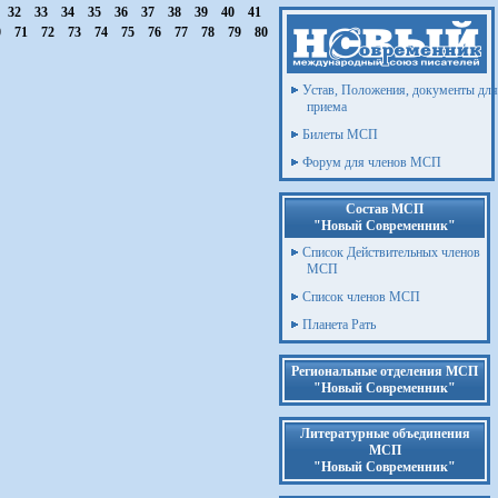
32
33
34
35
36
37
38
39
40
41
0
71
72
73
74
75
76
77
78
79
80
Устав, Положения, документы для
приема
Билеты МСП
Форум для членов МСП
Состав МСП
"Новый Современник"
Список Действительных членов
МСП
Список членов МСП
Планета Рать
Региональные отделения МСП
"Новый Современник"
Литературные объединения
МСП
"Новый Современник"