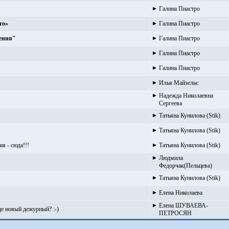
Галина Пиастро
то»
Галина Пиастро
ления"
Галина Пиастро
Галина Пиастро
Галина Пиастро
Илья Майзельс
Надежда Николаевна
Сергеева
Татьяна Кунилова (Stik)
Татьяна Кунилова (Stik)
я - сюда!!!
Татьяна Кунилова (Stik)
Людмила
Федорчак(Пельцева)
Татьяна Кунилова (Stik)
Елена Николаева
Елена ШУВАЕВА-
е новый дежурный? :-)
ПЕТРОСЯН