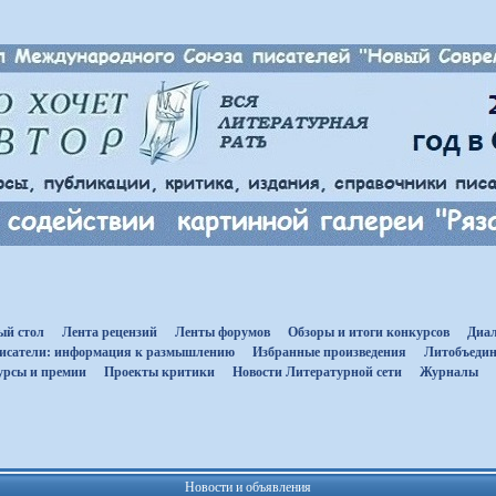
ый стол
Лента рецензий
Ленты форумов
Обзоры и итоги конкурсов
Диал
исатели: информация к размышлению
Избранные произведения
Литобъедин
урсы и премии
Проекты критики
Новости Литературной сети
Журналы
Новости и объявления