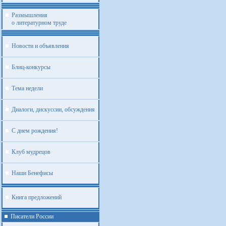
Размышления
о литературном труде
Новости и объявления
Блиц-конкурсы
Тема недели
Диалоги, дискуссии, обсуждения
С днем рождения!
Клуб мудрецов
Наши Бенефисы
Книга предложений
Писатели России