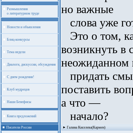
но важные
Размышления
о литературном труде
слова уже гот
Новости и объявления
Это о том, к
Блиц-конкурсы
возникнуть в 
Тема недели
неожиданном 
Диалоги, дискуссии, обсуждения
придать смыс
С днем рождения!
поставить вопр
Клуб мудрецов
а что —
Наши Бенефисы
начало?
Книга предложений
Писатели России
Галина Киселева(Кармен)