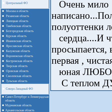
Очень мило
Центральный ФО
Москва и область
написано...По
Рязанская область
Липецкая область
полуоттенки 
Тамбовская область
Белгородская область
сердца....И ч
Курская область
Ивановская область
просыпается, 
Ярославская область
Калужская область
Воронежская область
первая , чиста
Костромская область
Тверская область
юная ЛЮБО
Оровская область
Смоленская область
С теплом ДУ
Тульская область
Северо-Западный ФО
Санкт-Петербург и Ленинградская
область
Мурманская область
Архангельская область