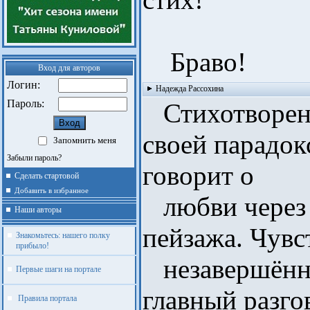
Браво!
Вход для авторов
Логин:
Надежда Рассохина
Пароль:
Стихотворени
своей парадок
Запомнить меня
Забыли пароль?
говорит о
Сделать стартовой
Добавить в избранное
любви через 
Наши авторы
пейзажа. Чув
Знакомьтесь: нашего полку
прибыло!
незавершённо
Первые шаги на портале
главный разго
Правила портала