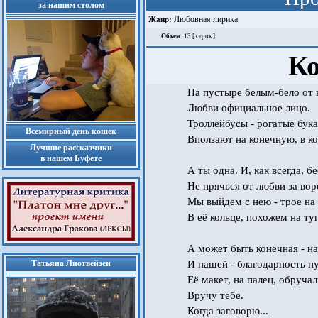
за нашим столом
Любовная лирика
Жанр:
Объем
: 13 [ строк ]
Ко
На пустыре белым-бело от 
Любви официальное лицо.
Троллейбусы - рогатые бук
Всемирный день кошек
Вползают на конечную, в ко
Лучшие рассказчики
в нашем Буфете
А ты одна. И, как всегда, б
Не прячься от любви за вор
Мы выйдем с нею - трое на
В её кольце, похожем на ту
А может быть конечная - н
Татьяна Лиотвейзен
И нашей - благодарность п
Её макет, на палец, обруча
Вручу тебе.
Когда заговорю...