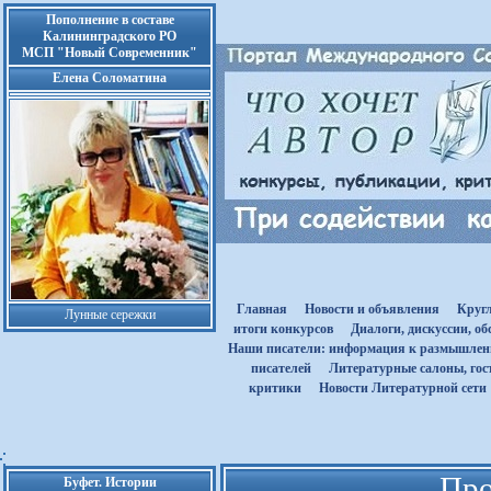
Пополнение в составе
Калининградского РО
МСП "Новый Современник"
Елена Соломатина
Главная
Новости и объявления
Круг
Лунные сережки
итоги конкурсов
Диалоги, дискуссии, о
Наши писатели: информация к размышле
писателей
Литературные салоны, гост
критики
Новости Литературной сети
Про
Буфет. Истории