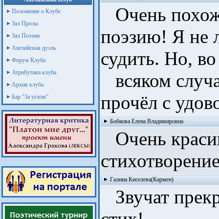
Очень похож
Положение о Клубе
Зал Прозы
поэзию! Я не 
Зал Поэзии
Английская дуэль
судить. Но, во
Форум Клуба
Атрибутика клуба
всяком случае
Архив клуба
прочёл с удов
Бар "За углом"
Бобкова Елена Владимировна
Очень краси
стихотворение
Галина Киселева(Кармен)
Звучат прекра
стих!