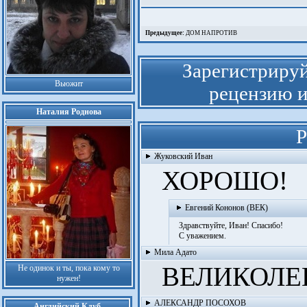
Предыдущее:
ДОМ НАПРОТИВ
Зарегистрируй
Вьюжит
рецензию и
Наталия Роднова
Р
Жуковский Иван
ХОРОШО!
Евгений Кононов (ВЕК)
Здравствуйте, Иван! Спасибо!
С уважением.
Мила Адато
ВЕЛИКОЛЕП
Не одинок и ты, пока кому то
нужен!
АЛЕКСАНДР ПОСОХОВ
Английский Клуб