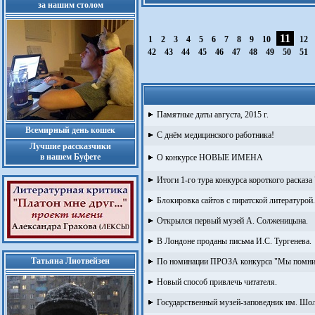
за нашим столом
11
1
2
3
4
5
6
7
8
9
10
12
42
43
44
45
46
47
48
49
50
51
Памятные даты августа, 2015 г.
Всемирный день кошек
С днём медицинского работника!
Лучшие рассказчики
в нашем Буфете
О конкурсе НОВЫЕ ИМЕНА
Итоги 1-го тура конкурса короткого расказ
Блокировка сайтов с пиратской литературой.
Открылся первый музей А. Солженицына.
В Лондоне проданы письма И.С. Тургенева.
Татьяна Лиотвейзен
По номинации ПРОЗА конкурса "Мы помним
Новый способ привлечь читателя.
Государственный музей-заповедник им. Шо