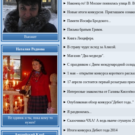
Наконец-то! В Москве появилась улица В. 
Новые итоги конкурсов. Приглашаем ознако
Памяти Иосифа Бродского...
Письма братьев Гримм.
Вьюжит
Книга Люцифера.
В страну чудес вслед за Алисой.
Наталия Роднова
Магазин "Два медведя".
С праздником с Днем международной солид
1 мая – открытие конкурса короткого расс
17 апреля состоится первый розыгрыш при
Интересные знакомства от Галины Киселёво
Опубликован обзор конкурса"Дебют года.."
Я раздвоилась...
Не одинок и ты, пока кому то
Сказочники ЧХА! А ведь нынче стукнуло 20
нужен!
Итоги конкурса Дебют года 2014
Английский Клуб