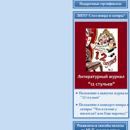
Подарочные сертификаты
ЛИТО"Стол юмора и сатиры"
Положение о выпуске журнала
"12 стульев"
Положение о конкурсе юмора и
сатиры "Что в голове у
писателя? или Еще парочку!"
Реквизиты и способы оплаты