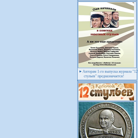
Авторам 1-го выпуска журнала "12
стульев" предназначается!