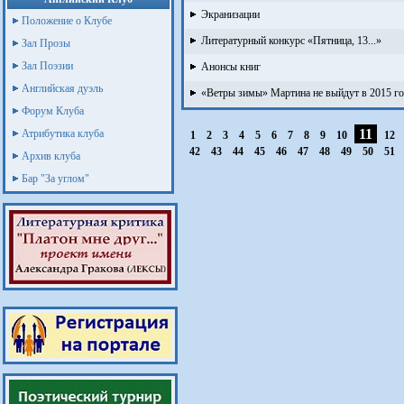
Экранизации
Положение о Клубе
Литературный конкурс «Пятница, 13...»
Зал Прозы
Зал Поэзии
Анонсы книг
Английская дуэль
«Ветры зимы» Мартина не выйдут в 2015 г
Форум Клуба
11
Атрибутика клуба
1
2
3
4
5
6
7
8
9
10
12
42
43
44
45
46
47
48
49
50
51
Архив клуба
Бар "За углом"