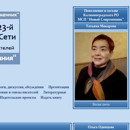
Пополнение в составе
Калининградского РО
МСП "Новый Современник"
Татьяна Макарова
оги, дискуссии, обсуждения
Презентации
ения и союзы писателей
Литературные
Издательские проекты
Издать книгу
Весна света
Ольга Одинцова