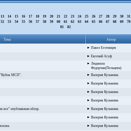
13
14
15
16
17
18
19
20
21
22
23
24
25
26
27
28
29
30
3
52
53
54
55
56
57
58
59
60
61
62
63
64
65
66
67
68
69
7
81
82
Тема
Автор
Павел Еготинцев
Евгений Агуф
Людмила
Федорчак(Пельцева)
а "Кубок МСП".
Валерия Кузьмина
Валерия Кузьмина
Валерия Кузьмина
Валерия Кузьмина
 все" опубликован обзор.
Валерия Кузьмина
Валерия Кузьмина
лохова.
Валерия Кузьмина