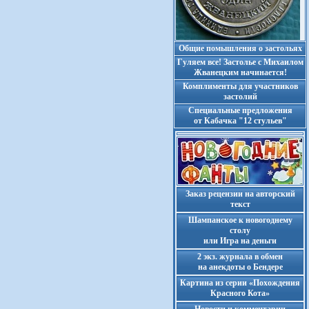
Общие помышления о застольях
Гуляем все! Застолье с Михаилом
Жванецким начинается!
Комплименты для участников
застолий
Cпециальные предложения
от Кабачка "12 стульев"
Заказ рецензии на авторский
текст
Шампанское к новогоднему
столу
или Игра на деньги
2 экз. журнала в обмен
на анекдоты о Бендере
Картина из серии «Похождения
Красного Кота»