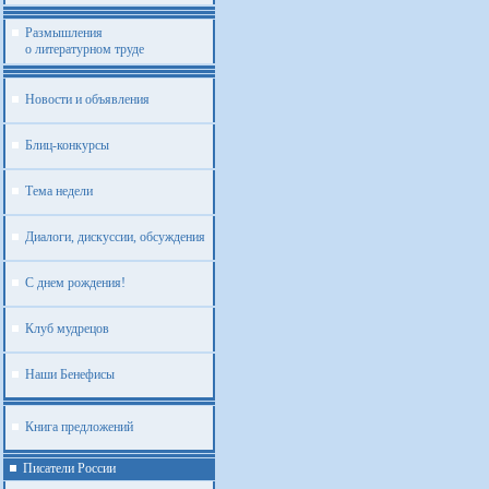
Размышления
о литературном труде
Новости и объявления
Блиц-конкурсы
Тема недели
Диалоги, дискуссии, обсуждения
С днем рождения!
Клуб мудрецов
Наши Бенефисы
Книга предложений
Писатели России