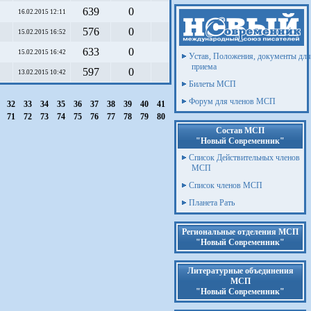
639
0
16.02.2015 12:11
576
0
15.02.2015 16:52
633
0
15.02.2015 16:42
Устав, Положения, документы для
приема
597
0
13.02.2015 10:42
Билеты МСП
Форум для членов МСП
1
32
33
34
35
36
37
38
39
40
41
0
71
72
73
74
75
76
77
78
79
80
Состав МСП
"Новый Современник"
Список Действительных членов
МСП
Список членов МСП
Планета Рать
Региональные отделения МСП
"Новый Современник"
Литературные объединения
МСП
"Новый Современник"