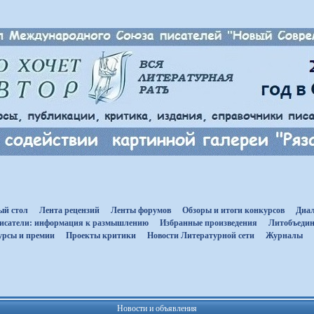
ый стол
Лента рецензий
Ленты форумов
Обзоры и итоги конкурсов
Диал
исатели: информация к размышлению
Избранные произведения
Литобъедин
урсы и премии
Проекты критики
Новости Литературной сети
Журналы
Новости и объявления