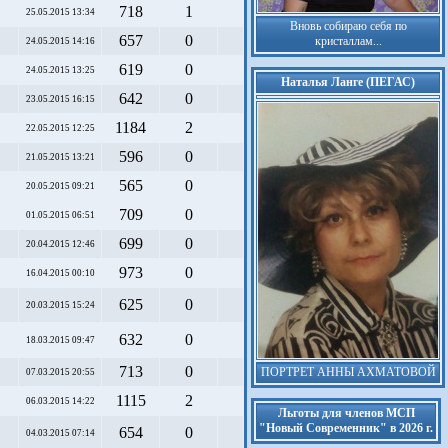
718
1
25.05.2015 13:34
Вновь собираю себя по
657
0
кристаллам...
24.05.2015 14:16
619
0
24.05.2015 13:25
Наталья Ланге (ПЕГАС)
642
0
23.05.2015 16:15
1184
2
22.05.2015 12:25
596
0
21.05.2015 13:21
565
0
20.05.2015 09:21
709
0
01.05.2015 06:51
699
0
20.04.2015 12:46
973
0
16.04.2015 00:10
625
0
20.03.2015 15:24
632
0
18.03.2015 09:47
713
0
ПОРТРЕТ АННЫ АХМАТОВОЙ
07.03.2015 20:55
1115
2
06.03.2015 14:22
Льготы для членов МСП
"Новый Современник" в 2026 г.
654
0
04.03.2015 07:14