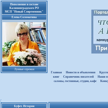
Пополнение в составе
Калининградского РО
МСП "Новый Современник"
Елена Соломатина
Лунные сережки
Главная
Новости и объявления
Кругл
книг
Cправочник писателей
Наши п
салоны, гостинные, студии, кафе
Kонк
Буфет. Истории