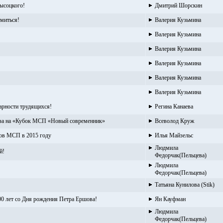
Высоцкого!
Дмитрий Шорскин
миться!
Валерия Кузьмина
Валерия Кузьмина
Валерия Кузьмина
Валерия Кузьмина
Валерия Кузьмина
Валерия Кузьмина
арности трудящихся!
Регина Канаева
каза на «Кубок МСП «Новый современник»
Всеволод Круж
зов МСП в 2015 году
Илья Майзельс
Людмила
й!
Федорчак(Пельцева)
Людмила
Федорчак(Пельцева)
Татьяна Кунилова (Stik)
0 лет со Дня рождения Петра Ершова!
Ян Кауфман
Людмила
Федорчак(Пельцева)