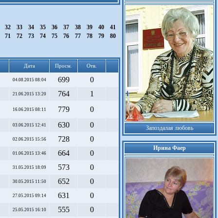
1
32
33
34
35
36
37
38
39
40
41
0
71
72
73
74
75
76
77
78
79
80
Дата
Просм.
Отв.
699
0
04.08.2015 08:04
764
1
21.06.2015 13:20
779
0
16.06.2015 08:11
630
0
03.06.2015 12:41
Запоздалая любовь
728
0
02.06.2015 15:56
Ирина Фаер
664
0
01.06.2015 13:46
573
0
31.05.2015 18:09
652
0
30.05.2015 11:50
631
0
27.05.2015 09:14
555
0
25.05.2015 16:10