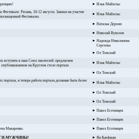
еренцию!
Илья Майзельс
Фестивале. Рязань, 10-12 августа. Заявки на участие
Илья Майзельс
, посвященной Фестивалю.
Наталья Деронн
Николай Вуколов
Надежда Николаевна
Сергеева
Ол Томский
 вступить в наш Союз писателей: предлагаем
Илья Майзельс
 опубликованном на Круглом столе портала
Ол Томский
 портала, и теперь работа портала должная быть более
Илья Майзельс
Ол Томский
Ол Томский
Павел Еготинцев
Павел Еготинцев
ича Макаренко.
Павел Еготинцев
ЕГИ-МУЖЧИНЫ!
Ян Кауфман