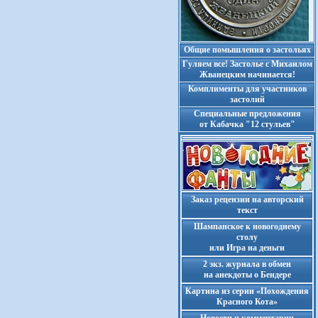
Общие помышления о застольях
Гуляем все! Застолье с Михаилом
Жванецким начинается!
Комплименты для участников
застолий
Cпециальные предложения
от Кабачка "12 стульев"
Заказ рецензии на авторский
текст
Шампанское к новогоднему
столу
или Игра на деньги
2 экз. журнала в обмен
на анекдоты о Бендере
Картина из серии «Похождения
Красного Кота»