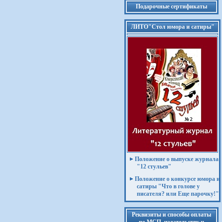
Подарочные сертификаты
ЛИТО"Стол юмора и сатиры"
Положение о выпуске журнала
"12 стульев"
Положение о конкурсе юмора и
сатиры "Что в голове у
писателя? или Еще парочку!"
Реквизиты и способы оплаты