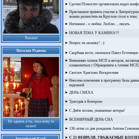
Срочно!Помогите организовать видео конф
Приглашаем принять участие в Литературном 
можно разместить на Круглом столе в теме
Интимное - о любви. Люблю ....писать.
НОВАЯ ТЕМА У КАМИНА!!!
Вьюжит
Вопрос на засыпку! :-)
Наталия Роднова
Скорбная весть: скончался Павел Еготинцев
Вниманию членов МСП и авторов, желающих
ознакомиться с Обращением к членам МСП,
Светлое Христово Воскресение
Внесены изменения в программу базы данных
надежной
ДЕНЬ СМЕХА
Трагедия в Кемерове
С Днём поэзии, уважаемые авторы!
ВСЕМИРНЫЙ ДЕНЬ СНА
Не одинок и ты, пока кому то
нужен!
130-летие со дня рождения Антона Семенов
С 23 ФЕВРАЛЯ, УВАЖАЕМЫЕ КОЛЛ
Английский Клуб