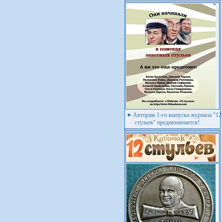
Авторам 1-го выпуска журнала "12
стульев" предназначается!