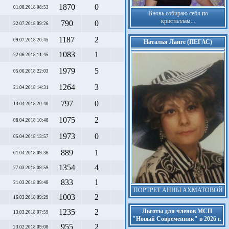
1870
0
01.08.2018 08:53
Вновь собираю себя по
кристаллам...
790
0
22.07.2018 09:26
1187
2
09.07.2018 20:45
Наталья Ланге (ПЕГАС)
1083
1
22.06.2018 11:45
1979
5
05.06.2018 22:03
1264
3
21.04.2018 14:31
797
0
13.04.2018 20:40
1075
2
08.04.2018 10:48
1973
0
05.04.2018 13:57
889
1
01.04.2018 09:36
1354
4
27.03.2018 09:59
833
1
21.03.2018 09:48
ПОРТРЕТ АННЫ АХМАТОВОЙ
1003
2
16.03.2018 09:29
1235
2
Льготы для членов МСП
13.03.2018 07:59
"Новый Современник" в 2026 г.
955
2
23.02.2018 09:08