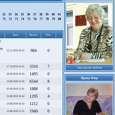
32
33
34
35
36
37
38
39
40
41
0
71
72
73
74
75
76
77
78
79
80
Дата
Просм.
Отв.
о
да
984
0
21.11.2018 19:53
3316
7
17.10.2018 14:21
Запоздалая любовь
1495
0
20.09.2018 10:18
Ирина Фаер
6544
8
12.09.2018 13:59
1888
0
02.09.2018 12:05
1295
4
31.08.2018 19:44
1212
0
23.08.2018 10:53
1940
0
15.08.2018 11:24