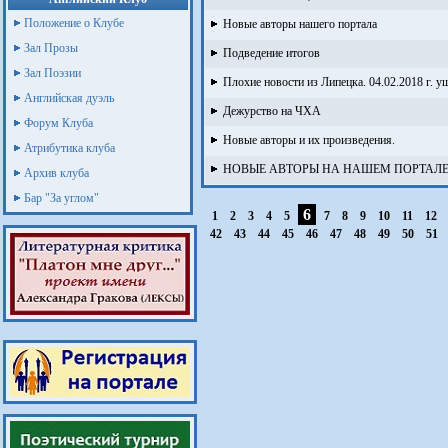
Положение о Клубе
Новые авторы нашего портала
Зал Прозы
Подведение итогов
Зал Поэзии
Плохие новости из Липецка. 04.02.2018 г. 
Английская дуэль
Дежурство на ЧХА
Форум Клуба
Новые авторы и их произведения.
Атрибутика клуба
НОВЫЕ АВТОРЫ НА НАШЕМ ПОРТАЛ
Архив клуба
Бар "За углом"
6
1
2
3
4
5
7
8
9
10
11
12
42
43
44
45
46
47
48
49
50
51