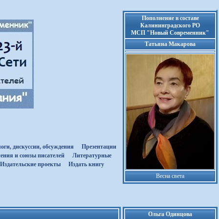
Пополнение в составе
Калининградского РО
МСП "Новый Современник"
Татьяна Макарова
оги, дискуссии, обсуждения
Презентации
ения и союзы писателей
Литературные
Издательские проекты
Издать книгу
Весна света
Ольга Одинцова