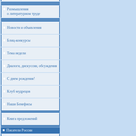
Размышления
о литературном труде
Новости и объявления
Блиц-конкурсы
Тема недели
Диалоги, дискуссии, обсуждения
С днем рождения!
Клуб мудрецов
Наши Бенефисы
Книга предложений
Писатели России