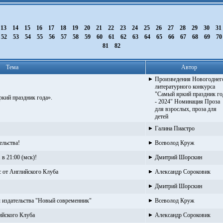
13
14
15
16
17
18
19
20
21
22
23
24
25
26
27
28
29
30
31
52
53
54
55
56
57
58
59
60
61
62
63
64
65
66
67
68
69
7
81
82
Тема
Автор
Произведения Новогоднег
литературного конкурса
"Самый яркий праздник го
кий праздник года».
- 2024" Номинация Проза
для взрослых, проза для
детей
Галина Пиастро
ельства!
Всеволод Круж
 в 21:00 (мск)!
Дмитрий Шорскин
 от Английского Клуба
Александр Сороковик
Дмитрий Шорскин
 издательства "Новый современник"
Всеволод Круж
ийского Клуба
Александр Сороковик