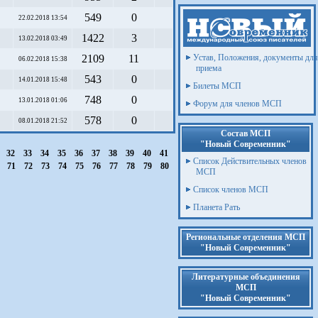
549
0
22.02.2018 13:54
1422
3
13.02.2018 03:49
2109
11
Устав, Положения, документы для
06.02.2018 15:38
приема
543
0
14.01.2018 15:48
Билеты МСП
748
0
13.01.2018 01:06
Форум для членов МСП
578
0
08.01.2018 21:52
Состав МСП
"Новый Современник"
32
33
34
35
36
37
38
39
40
41
Список Действительных членов
0
71
72
73
74
75
76
77
78
79
80
МСП
Список членов МСП
Планета Рать
Региональные отделения МСП
"Новый Современник"
Литературные объединения
МСП
"Новый Современник"