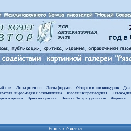
ый стол
Лента рецензий
Ленты форумов
Обзоры и итоги конкурсов
Диал
исатели: информация к размышлению
Избранные произведения
Литобъедин
урсы и премии
Проекты критики
Новости Литературной сети
Журналы
Новости и объявления