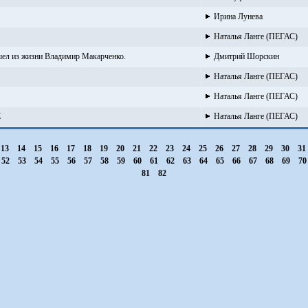
Ирина Лунева
Наталья Ланге (ПЕГАС)
ушел из жизни Владимир Макарченко.
Дмитрий Шорскин
Наталья Ланге (ПЕГАС)
Наталья Ланге (ПЕГАС)
Е
Наталья Ланге (ПЕГАС)
13
14
15
16
17
18
19
20
21
22
23
24
25
26
27
28
29
30
31
52
53
54
55
56
57
58
59
60
61
62
63
64
65
66
67
68
69
7
81
82