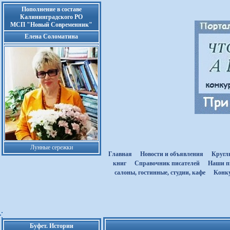
Пополнение в составе
Калининградского РО
МСП "Новый Современник"
Елена Соломатина
Лунные сережки
Главная
Новости и объявления
Кругл
книг
Cправочник писателей
Наши п
салоны, гостинные, студии, кафе
Kонк
Буфет. Истории