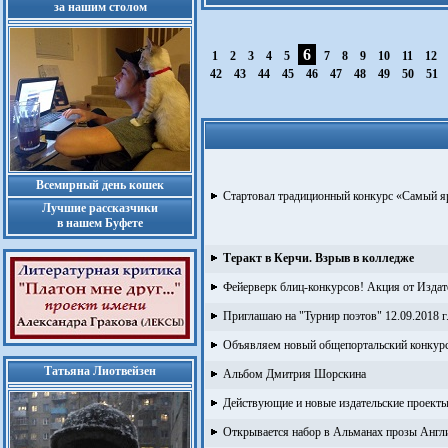
за нашим столом
6
1
2
3
4
5
7
8
9
10
11
12
42
43
44
45
46
47
48
49
50
51
Всемирный день кошек
Cтартовал традиционный конкурс «Самый яр
Лучшие рассказчики
в нашем Буфете
Теракт в Керчи. Взрыв в колледже
Фейерверк блиц-конкурсов! Акция от Издат
Приглашаю на "Турнир поэтов" 12.09.2018 г.
Объявляем новый общепортальский конкурс
Татьяна Лиотвейзен
Альбом Дмитрия Шорскина
Действующие и новые издательские проекты
Открывается набор в Альманах прозы Англ