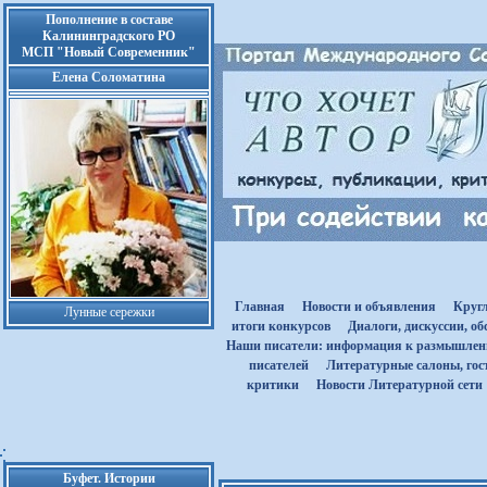
Пополнение в составе
Калининградского РО
МСП "Новый Современник"
Елена Соломатина
Главная
Новости и объявления
Круг
Лунные сережки
итоги конкурсов
Диалоги, дискуссии, о
Наши писатели: информация к размышле
писателей
Литературные салоны, гост
критики
Новости Литературной сети
Буфет. Истории