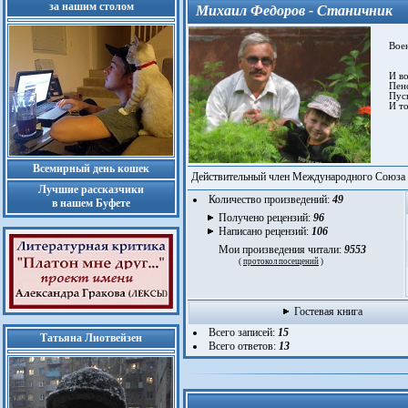
за нашим столом
Михаил Федоров - Станичник
Воен
И вот
Пенси
Пуска
И тол
Всемирный день кошек
Действительный член Международного Союза 
Лучшие рассказчики
Количество произведений:
49
в нашем Буфете
Получено рецензий:
96
Написано рецензий:
106
Мои произведения читали:
9553
(
протокол посещений
)
Гостевая книга
Всего записей:
15
Татьяна Лиотвейзен
Всего ответов:
13