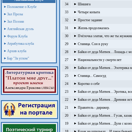
34
Шишига
Положение о Клубе
33
Четыре копыта
Зал Прозы
32
Простое задание
Зал Поэзии
31
Жизнь продолжалась
Английская дуэль
30
Пчёлочка златая, что же ты жужжи
Форум Клуба
Атрибутика клуба
29
Станица. Сон в руку
Архив клуба
28
Байки от деда Матвея... Лошадь с 
Бар "За углом"
27
Национальности у смерти нет
26
Байки от деда Матвея... Эзотерика 
25
Станица... Самосуд
24
Коротко о себе
23
Байки от деда Матвея... Эротика, в
22
Байки от деда Матвея... Древняя ис
21
Правитель - дирижер.
20
Байки от деда Матвея... Гусак, каза
19
Байки от деда Матвея... Дуля с козю
18
Казак на шпильках... И такое бывает