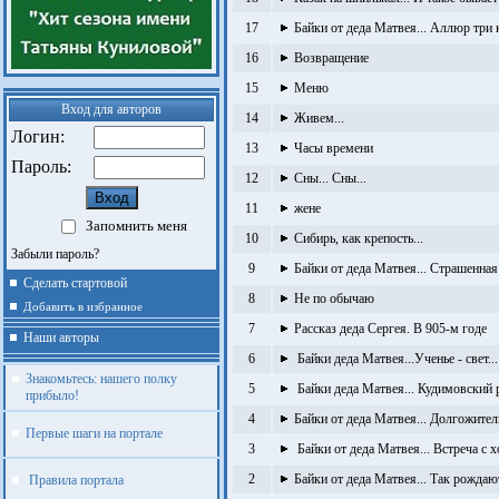
17
Байки от деда Матвея... Аллюр три
16
Возвращение
15
Меню
Вход для авторов
14
Живем...
Логин:
13
Часы времени
Пароль:
12
Сны... Сны...
11
жене
Запомнить меня
10
Сибирь, как крепость...
Забыли пароль?
9
Байки от деда Матвея... Страшенная
Сделать стартовой
8
Не по обычаю
Добавить в избранное
7
Рассказ деда Сергея. В 905-м годе
Наши авторы
6
Байки деда Матвея...Ученье - свет...
Знакомьтесь: нашего полку
5
Байки деда Матвея... Кудимовский р
прибыло!
4
Байки от деда Матвея... Долгожител
Первые шаги на портале
3
Байки от деда Матвея... Встреча с х
2
Байки от деда Матвея... Так рождаю
Правила портала