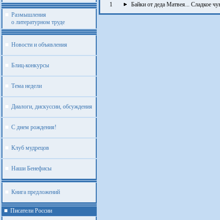
1
Байки от деда Матвея... Сладкое чу
Размышления
о литературном труде
Новости и объявления
Блиц-конкурсы
Тема недели
Диалоги, дискуссии, обсуждения
С днем рождения!
Клуб мудрецов
Наши Бенефисы
Книга предложений
Писатели России