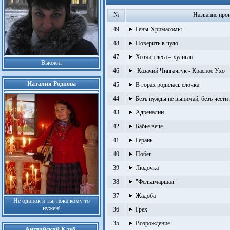
№
Название про
49
Гены-Хримасомы
48
Поверить в чудо
47
Хозяин леса – хулиган
Вьюжит
46
Казачий Чингачгук - Красное Ухо
Наталия Роднова
45
В горах родилась ёлочка
44
Безъ нужды не вынимай, безъ чести
43
Адреналин
42
Бабье вече
41
Герань
40
Побег
39
Людочка
38
"Фельдмаршал"
37
Жадоба
Не одинок и ты, пока кому то
нужен!
36
Грех
35
Возрождение
Английский Клуб