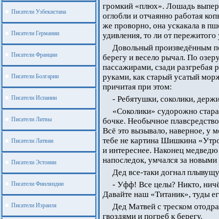
громкий «плюх». Лошадь выперл
Писатели Узбекистана
оглобли и отчаянно работая коп
же проворно, она ускакала в пш
Писатели Германии
удивления, то ли от пережитого
Довольный произведённым пе
Писатели Франции
берегу и весело рычал. По озер
пассажирами, сзади разгребая р
руками, как старый усатый морж
Писатели Болгарии
причитая при этом:
Писатели Испании
- Ребятушки, соколики, держ
«Соколики» судорожно старал
Писатели Литвы
бочке. Необычное плавсредство
Всё это вызывало, наверное, у 
тебе не картина Шишкина «Утро
Писатели Латвии
и интереснее. Наконец медведю 
напоследок, умчался за новыми
Писатели Эстонии
Дед все-таки догнал плывущу
- Уфф! Все целы? Никто, нич
Писатели Финляндии
Давайте наш «Титаник», туды его
Писатели Израиля
Дед Матвей с треском отодра
гвоздями и погреб к берегу.