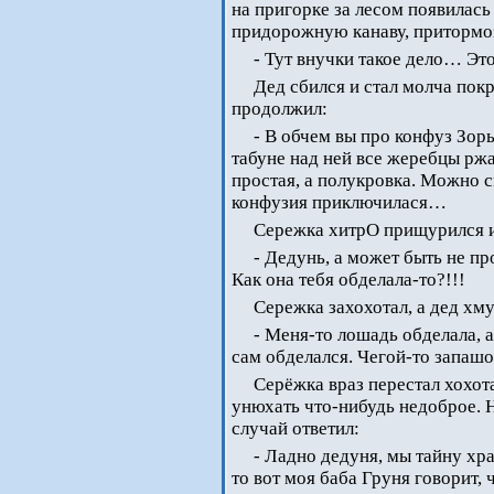
на пригорке за лесом появилась
придорожную канаву, притормоз
- Тут внучки такое дело… Э
Дед сбился и стал молча пок
продолжил:
- В обчем вы про конфуз Зорь
табуне над ней все жеребцы ржа
простая, а полукровка. Можно ск
конфузия приключилася…
Сережка хитрО прищурился и
- Дедунь, а может быть не пр
Как она тебя обделала-то?!!!
Сережка захохотал, а дед хму
- Меня-то лошадь обделала, а 
сам обделался. Чегой-то запашок
Серёжка враз перестал хохота
унюхать что-нибудь недоброе. Н
случай ответил:
- Ладно дедуня, мы тайну хра
то вот моя баба Груня говорит,