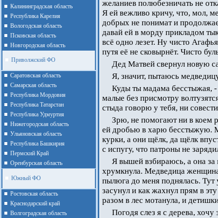
желаниев полюбезничать не отка
Калининградская область
Я ей вежливо кричу, что, мол, ме
Республика Карелия
добрых не понимат и продолжае
Вологодская область
давай ей в морду прикладом тык
Псковская область
всё одно лезет. Ну чисто Агафья
Новгородская область
путя её не сковырнёт. Чисто бул
Приволжский ФО
Дед Матвей свернул новую с
Я, значит, пытаюсь медведицу
Cаратовская область
Cамарская область
Куды ты мадама бесстыжая, -
Республика Мордовия
малые без присмотру волтузятс
Республика Татарстан
стыда говорю у тебя, ни совести
Республика Удмуртия
Зрю, не помогают ни в коем 
Нижегородская область
ей дробью в харю бесстыжую. М
Ульяновская область
курки, а они щёлк, да щёлк впус
Республика Башкирия
с испугу, что патроны не заряд
Пермский Край
Я вышей взбираюсь, а она за м
Оренбурская область
хрумкнула. Медведица женщина 
Южный ФО
пылюга до меня поднялась. Тут 
засунул и как жахнул прям в эту
Ростовская область
разом в лес мотанула, и детиш
Краснодарский край
Погодя слез я с дерева, хочу 
Волгоградская область