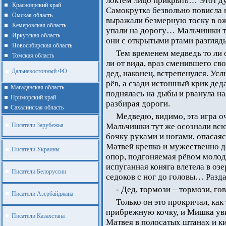
локтём лицо прикрыть… Этот ду
Красноярский край
Самокрутка безвольно повисла н
Омская область
выражали безмерную тоску в о
Кемеровская область
упали на дорогу… Мальчишки то
Иркутская область
они с открытыми ртами разгляд
Новосибирская область
Тем временем медведь то ли о
Томская область
ли от вида, враз сменившего сво
Дальневосточный ФО
дед, наконец, встрепенулся. У
рёв, а сзади истошный крик дед
Магаданская область
поднялась на дыбы и рванула на
Приморский край
разбирая дороги.
Cахалинская область
Медведю, видимо, эта игра о
Писатели Зарубежья
Мальчишки тут же осознали всю
бочку руками и ногами, опасаяс
Матвей крепко и мужественно д
Писатели Украины
опор, подгоняемая рёвом молодо
испуганная коняга влетела в озе
Писатели Белоруссии
седоков с ног до головы… Разд
- Дед, тормози – тормози, го
Писатели Азербайджана
Только он это прокричал, как
прибрежную кочку, и Мишка уви
Писатели Казахстана
Матвея в полосатых штанах и ки