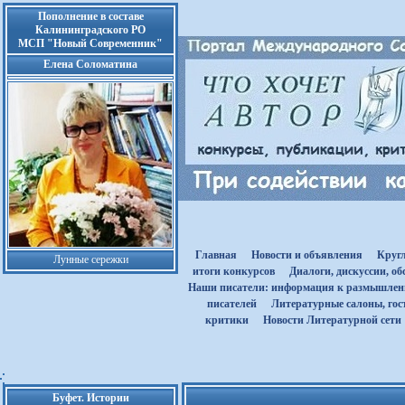
Пополнение в составе
Калининградского РО
МСП "Новый Современник"
Елена Соломатина
Главная
Новости и объявления
Круг
Лунные сережки
итоги конкурсов
Диалоги, дискуссии, о
Наши писатели: информация к размышле
писателей
Литературные салоны, гост
критики
Новости Литературной сети
Буфет. Истории