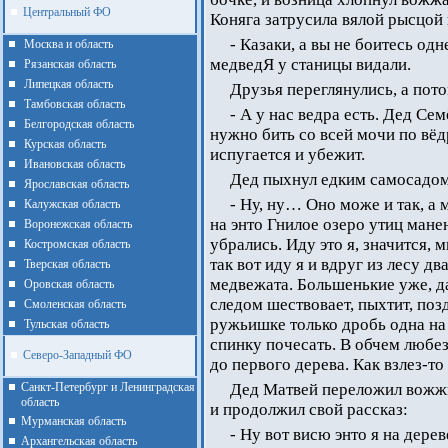
Центральный ФО
Коняга затрусила вялой рысцой
- Казаки, а вы не боитесь од
Москва и область
медведЯ у станицы видали.
Рязанская область
Липецкая область
Друзья переглянулись, а пот
Тамбовская область
- А у нас ведра есть. Дед Се
Белгородская область
нужно бить со всей мочи по вё
Курская область
испугается и убежит.
Ивановская область
Дед пыхнул едким самосадом
Ярославская область
- Ну, ну… Оно може и так, а 
Калужская область
на энто Гнилое озеро утиц мане
Воронежская область
убрались. Иду это я, значится, 
Костромская область
так вот иду я и вдруг из лесу д
Тверская область
медвежата. Большенькие уже, да
Оровская область
следом шествовает, пыхтит, поз
Смоленская область
ружьишке только дробь одна на
Тульская область
спинку почесать. В обчем любез
Северо-Западный ФО
до первого дерева. Как взлез-то
Санкт-Петербург и Ленинградская
Дед Матвей переложил вожжи
область
и продолжил свой рассказ:
Мурманская область
- Ну вот висю энто я на дерев
Архангельская область