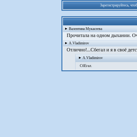
Зарегистрируйтесь, что
Валентина Мукасеева
Прочитала на одном дыхании. Оче
A.Vladimirov
Отлично!...Сбегал и я в своё детст
A.Vladimirov
СбЕгал.