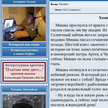
за нашим столом
Рассказ
Жанр:
Объем
: 16625 [ символов ]
Хозяи
Мишка проснулся от яркого с
глазам сквозь листву акации. И
Солнечный зайчик весело запры
недавно Мишка писал сочинение
позади. Шестой класс окончен 
Всемирный день кошек
истории он тоже занял почётное
Лучшие рассказчики
в пионерский лагерь Артек, к 
в нашем Буфете
сейчас Мишке по всем статьям н
глаза.
Мишка потянулся и соскочил с
набитый рюкзак. В который раз 
нужное он взял с собой? Вроде 
загремел коробкой с рыболовны
раздался недовольный голос ма
Татьяна Лиотвейзен
- Ну и куда ты в такую рань 
одиннадцать, а сейчас ещё полс
поспать в выходной день!