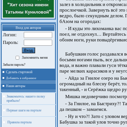
залез в холодильник и откромса
прослоечкой. Завернуть всё это
ведро, было секундным делом. 
бАзом на огородах:
Вход для авторов
- И куды это лихоманка вас п
поел, не отдохнул… Вертайтесь 
Логин:
обоим ноги, руки повыдёргиваю
Пароль:
Бабушкин голос раздавался в
Запомнить меня
босыми ногами пыль, все дальше
Забыли пароль?
вода, и важно плавали гуси тёт
паре мелких карасиков и у неу
Сделать стартовой
- Айда за Гнилое озеро на Бы
Добавить в избранное
огромадный на блесну берёт, то
Наши авторы
такенный, - и Серёжка щедро ру
Мишка недоверчиво посмотре
Знакомьтесь: нашего полку
прибыло!
- За Гнилое, на Быстриху?! Т
да пешком – замаемся.
Первые шаги на портале
- Ну и что?! Зато с уловом ве
Бабушка за такой улов точно руг
Правила портала