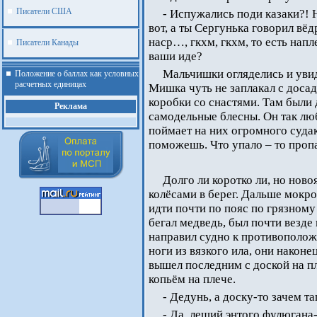
Писатели США
- Испужались поди казаки?! Н
вот, а ты Сергунька говорил в
наср…, гкхм, гкхм, то есть напл
Писатели Канады
ваши иде?
Мальчишки огляделись и увида
Положение о баллах как условных
расчетных единицах
Мишка чуть не заплакал с доса
коробки со снастями. Там были 
Реклама
самодельные блесны. Он так люб
поймает на них огромного судак
поможешь. Что упало – то проп
Долго ли коротко ли, но нов
колёсами в берег. Дальше мокр
идти почти по пояс по грязному 
бегал медведь, был почти везде
направил судно к противополож
ноги из вязкого ила, они наконе
вышел последним с доской на пл
копьём на плече.
.
- Дедунь, а доску-то зачем т
- Да, леший энтого фулюгана-