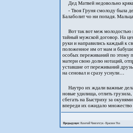
Дед Матвей недовольно кряк
- Твоя Груня смолоду была д
Балаболит чо ни попадя. Мальца
Вот так вот меж молодостью 
тайный мужской договор. На це
руки и направились каждый к с
положенное им от мам и бабушек
особых переживаний по этому п
матери свою долю нотаций, отпр
уставшие от переживаний друзь
на сеновал и сразу уснули…
Наутро их ждали важные дел
новые удилища, отлить грузила,
сбегать на Быстриху за окуням
впереди их ожидало множество
Предыдущее:
Казачий Чингачгук - Красное Ухо