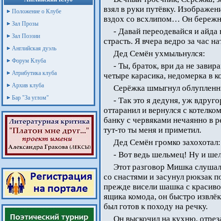
взял в руки путёвку. Изображен
Положение о Клубе
вздох со всхлипом… Он бережно
Зал Прозы
- Давай переодевайся и айда 
Зал Поэзии
страсть. Я вчера ведро за час н
Английская дуэль
Дед Семён ухмыльнулся:
Форум Клуба
- Ты, браток, ври да не завир
Атрибутика клуба
четыре карасика, недомерка в ко
Архив клуба
Серёжка шмыгнул облупленны
Бар "За углом"
- Так это я дедуня, уж вдруг
оттаранил и вернулся с котелком
банку с червяками нечаянно в р
тут-то ты меня и приметил.
Дед Семён громко захохотал:
- Вот ведь шельмец! Ну и шел
Этот разговор Мишка слушал
со снастями и засунул рюкзак по
прежде висели шашка с красиво
ящика комода, он быстро извлё
был готов к походу на речку.
Он выскочил на кухню, отрез