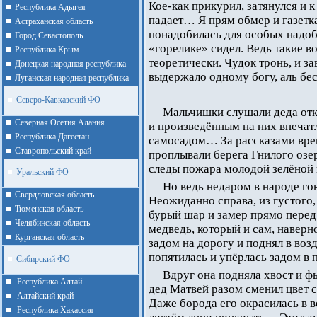
Кое-как прикурил, затянулся и 
Республика Адыгея
падает… Я прям обмер и газетк
Астраханская область
понадобилась для особых надобн
Город Севастополь
«горелике» сидел. Ведь такие в
Республика Крым
теоретически. Чудок тронь, и за
Донецкая народная республика
выдержало одному богу, аль б
Луганская народная республика
Северо-Кавказский ФО
Мальчишки слушали деда отк
Северная Осетия Алания
и произведённым на них впечат
Республика Дагестан
самосадом… За рассказами врем
Ставропольский край
проплывали берега Гнилого озе
следы пожара молодой зелёной
Уральский ФО
Но ведь недаром в народе гов
Cвердловская область
Неожиданно справа, из густого
Тюменская область
бурый шар и замер прямо пере
Челябинская область
медведь, который и сам, наверн
Курганская область
задом на дорогу и поднял в воз
попятилась и упёрлась задом в п
Сибирский ФО
Вдруг она подняла хвост и ф
Республика Алтай
дед Матвей разом сменил цвет 
Алтайcкий край
Даже борода его окрасилась в 
Республика Хакассия