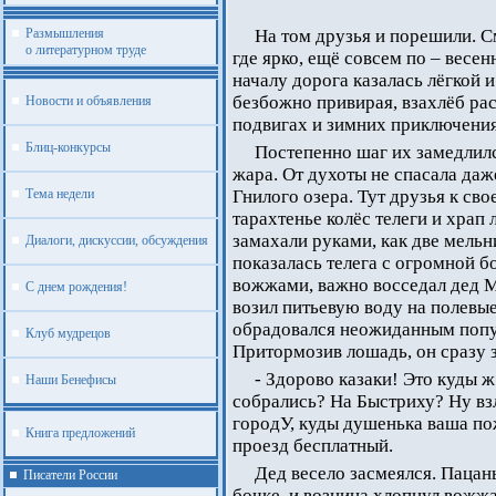
Размышления
На том друзья и порешили. См
о литературном труде
где ярко, ещё совсем по – весен
началу дорога казалась лёгкой 
безбожно привирая, взахлёб ра
Новости и объявления
подвигах и зимних приключения
Блиц-конкурсы
Постепенно шаг их замедлилс
жара. От духоты не спасала даж
Тема недели
Гнилого озера. Тут друзья к с
тарахтенье колёс телеги и храп
замахали руками, как две мельн
Диалоги, дискуссии, обсуждения
показалась телега с огромной б
вожжами, важно восседал дед Ма
С днем рождения!
возил питьевую воду на полевые
обрадовался неожиданным попу
Клуб мудрецов
Притормозив лошадь, он сразу з
- Здорово казаки! Это куды 
Наши Бенефисы
собрались? На Быстриху? Ну взла
городУ, куды душенька ваша пож
Книга предложений
проезд бесплатный.
Дед весело засмеялся. Пацан
Писатели России
бочке, и возница хлопнул вожж