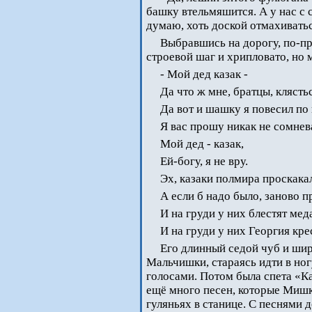
башку втельмяшится. А у нас с 
думаю, хоть доской отмахиваться
Выбравшись на дорогу, по-пр
строевой шаг и хрипловато, но 
- Мой дед казак -
Да что ж мне, братцы, клясть
Да вот и шашку я повесил по 
Я вас прошу никак не сомнев
Мой дед - казак,
Ей-богу, я не вру.
Эх, казаки полмира проскака
А если б надо было, заново 
И на груди у них блестят мед
И на груди у них Георгия кре
Его длинный седой чуб и шир
Мальчишки, стараясь идти в ног
голосами. Потом была спета «К
ещё много песен, которые Мишк
гуляньях в станице. С песнями 