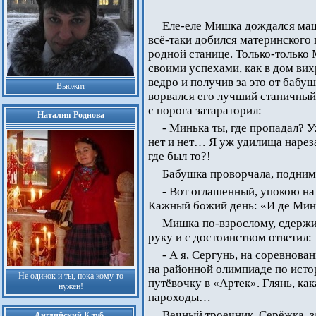
Еле-еле Мишка дождался маши
всё-таки добился материнского 
родной станице. Только-только 
своими успехами, как в дом вих
ведро и получив за это от бабу
Вьюжит
ворвался его лучший станичный
с порога затараторил:
Наталия Роднова
- Минька ты, где пропадал? У
нет и нет… Я уж удилища нареза
где был то?!
Бабушка проворчала, поднима
- Вот оглашенный, упокою на
Кажный божий день: «И де Минь
Мишка по-взрослому, сдержи
руку и с достоинством ответил:
- А я, Сергунь, на соревнова
на районной олимпиаде по ист
Не одинок и ты, пока кому то
путёвочку в «Артек». Глянь, как
нужен!
пароходы…
Вечный троечник, Серёжка, 
Английский Клуб