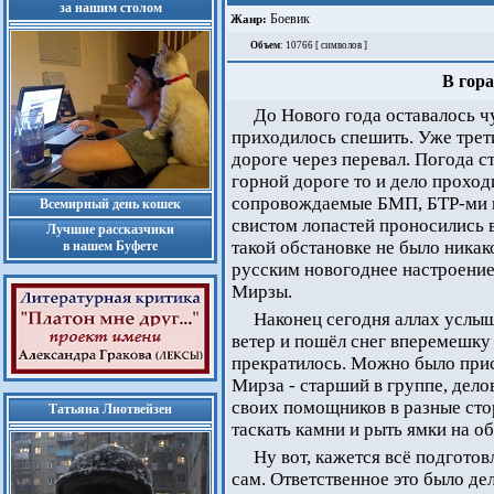
за нашим столом
Боевик
Жанр:
Объем
: 10766 [ символов ]
В гора
До Нового года оставалось ч
приходилось спешить. Уже трет
дороге через перевал. Погода ст
горной дороге то и дело проход
сопровождаемые БМП, БТР-ми и
Всемирный день кошек
свистом лопастей проносились 
Лучшие рассказчики
такой обстановке не было никак
в нашем Буфете
русским новогоднее настроение
Мирзы.
Наконец сегодня аллах услыш
ветер и пошёл снег вперемешку
прекратилось. Можно было прис
Мирза - старший в группе, дело
своих помощников в разные сто
Татьяна Лиотвейзен
таскать камни и рыть ямки на о
Ну вот, кажется всё подгото
сам. Ответственное это было дел