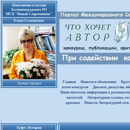
Пополнение в составе
Калининградского РО
МСП "Новый Современник"
Елена Соломатина
Главная
Новости и объявления
Круг
Лунные сережки
итоги конкурсов
Диалоги, дискуссии, о
Наши писатели: информация к размышле
писателей
Литературные салоны, гост
критики
Новости Литературной сети
Буфет. Истории