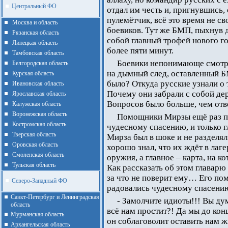
Центральный ФО
отдал им честь и, пригнувшись
пулемётчик, всё это время не с
Москва и область
боевиков. Тут же БМП, пыхнув д
Рязанская область
собой главный трофей нового год
Липецкая область
более пяти минут.
Тамбовская область
Боевики непонимающе смотре
Белгородская область
на дымный след, оставленный БМ
Курская область
было? Откуда русские узнали о 
Ивановская область
Почему они забрали с собой де
Ярославская область
Вопросов было больше, чем отв
Калужская область
Воронежская область
Помощники Мирзы ещё раз пе
Костромская область
чудесному спасению, и только 
Тверская область
Мирза был в шоке и не разделя
Оровская область
хорошо знал, что их ждёт в лаг
Смоленская область
оружия, а главное – карта, на 
Тульская область
Как рассказать об этом главарю
за что не поверит ему… Его по
Северо-Западный ФО
радовались чудесному спасени
Санкт-Петербург и Ленинградская
- Замолчите идиоты!!! Вы ду
область
всё нам простит?! Да мы до кон
Мурманская область
он соблаговолит оставить нам ж
Архангельская область