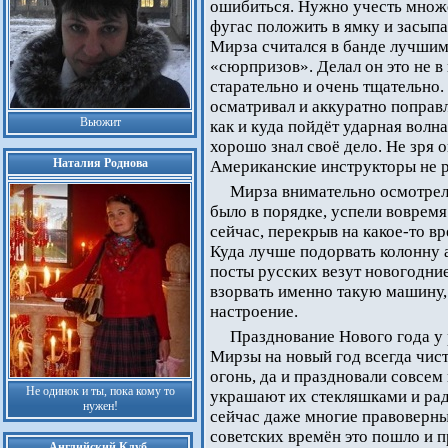
ошибиться. Нужно учесть множе
фугас положить в ямку и засып
Мирза считался в банде лучшим
«сюрпризов». Делал он это не в
старательно и очень тщательно.
осматривал и аккуратно поправ
Вьюжит
как и куда пойдёт ударная волна
хорошо знал своё дело. Не зря 
Наталия Роднова
Американские инструкторы не р
Мирза внимательно осмотрел 
было в порядке, успели воврем
сейчас, перекрыв на какое-то вр
Куда лучше подорвать колонну а
посты русских везут новогодние
взорвать именно такую машину,
настроение.
Празднование Нового года у 
Мирзы на новый год всегда чис
огонь, да и праздновали совсем 
Не одинок и ты, пока кому то
украшают их стекляшками и рад
нужен!
сейчас даже многие правоверные
советских времён это пошло и 
Английский Клуб