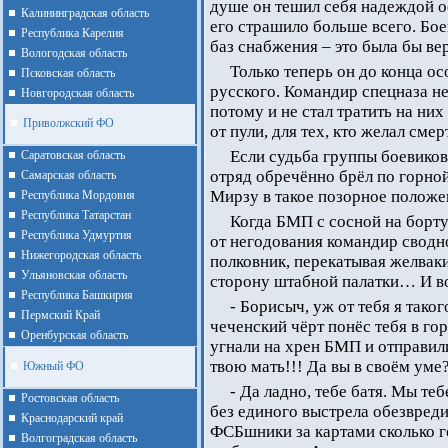
душе он тешил себя надеждой ост
Калининградская область
его страшило больше всего. Бое
Республика Карелия
баз снабжения – это была бы в
Вологодская область
Только теперь он до конца ос
Псковская область
русского. Командир спецназа не
Новгородская область
потому и не стал тратить на ни
Приволжский ФО
от пули, для тех, кто желал см
Если судьба группы боевиков
Cаратовская область
отряд обречённо брёл по горной 
Cамарская область
Мирзу в такое позорное положен
Республика Мордовия
Республика Татарстан
Когда БМП с сосной на борту
Республика Удмуртия
от негодования командир сводн
Нижегородская область
полковник, перекатывая желвак
Ульяновская область
сторону штабной палатки… И во
Республика Башкирия
- Борисыч, уж от тебя я тако
Пермский Край
чеченский чёрт понёс тебя в гор
Оренбурская область
угнали на хрен БМП и отправил
твою мать!!! Да вы в своём уме?
Южный ФО
- Да ладно, тебе батя. Мы те
Ростовская область
без единого выстрела обезвреди
Краснодарский край
ФСБшники за картами сколько г
Волгоградская область