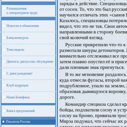
заряды в действие. Спецназовц
Размышления
от сосен. То, что это был русск
о литературном труде
научился отличать этих «сынов 
Казалось, спецназовцы потерял
видел, что это не так. Свои ав
Новости и объявления
направленными в сторону боевик
свой колючий взгляд.
Блиц-конкурсы
Русские прикрепили что-то к
Тема недели
размотали шнуры детонаторов. 
внимательно отслеживал все пр
затем плавно опустил её и прис
Диалоги, дискуссии, обсуждения
дали пленным знак пригнуться.
С днем рождения!
В то же мгновение раздалось
куда отнесли фугасы, второй на
подрубленное, упало на землю, 
Клуб мудрецов
образовав дымящуюся воронку,
дороге.
Наши Бенефисы
Командир спецназа сделал кр
бойцы, подхватили сосну и уст
Книга предложений
сосну на броню, привязали трос
Мирза подумал, что сейчас их 
Писатели России
аллаху, но командир русских с