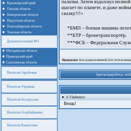
палатки. Затем вздохнул полно
Красноярский край
шагает по планете, и даже войн
Омская область
сказку!!!»
Кемеровская область
Иркутская область
Новосибирская область
*БМП – боевая машина пехо
Томская область
**БТР – бронетранспортёр.
Дальневосточный ФО
***ФСБ – Федеральная Служ
Магаданская область
Приморский край
Предыдущее:
Безъ нужды не вынимай, безъ чести не вклад
Cахалинская область
Писатели Зарубежья
Зарегистрируйтесь, что
Писатели Украины
A.Vladimirov
Писатели Белоруссии
Вещь!
Писатели Азербайджана
Писатели Казахстана