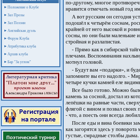
по-другому, многое противореч
Положение о Клубе
нравится отмечать новый год им
Зал Прозы
А вот русским он сегодня ус
подошёл к четырём соснам, росш
Зал Поэзии
крайней от него высокой и ровн
Английская дуэль
сосны, но они были маленькие и
Форум Клуба
стройная и разлапистая.
Атрибутика клуба
- Прямо как в сибирской тайг
Архив клуба
плечами. Воспоминания нахлын
мотнул головой.
Бар "За углом"
- Будут вам «подарки», и буд
запомните вы его надолго. - Ми
четыре кучки камней еле видим
Все было готово. Можно было
камень за сосной, достал из ко
лепёшки на равные части, сверх
флягой с вином и позвал своих 
- что, а поесть они всегда любил
После еды и вина боевики зам
как загорятся здесь у поворота
густые, смрадные столбы дыма.