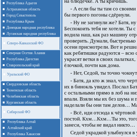
на блюдечке. А ты кричишь.
Республика Адыгея
- А если бы ты там со своими
Астраханская область
бы первого погоны сдёрнули.
Город Севастополь
Республика Крым
- Ну не загинули же? Батя, н
Донецкая народная республика
Беспокоить тебя не хотели. Ты с
Луганская народная республика
водила наш, как раз машину от
проверить. Думали, быстренько
Северо-Кавказский ФО
осени присмотрели. Вот и решил
как ребятишки радуются – всю 
Северная Осетия Алания
украсят ветки в своих палатках,
Республика Дагестан
ёлочкой, почти как дома.
Ставропольский край
- Нет, Седой, ты точно чокну
Уральский ФО
- Батя, да кто ж знал, что че
Cвердловская область
их в бинокль увидел. Послал Ба
Тюменская область
с остальными прямо в лоб на ни
Челябинская область
впали. Взяли мы их без шума и п
Курганская область
наделали бы они там делов… М
Сибирский ФО
- Всё, иди отсюда к чёртовой 
постой. Кхм…Кхм…Ты это, того
Республика Алтай
занеси, чтобы не видал никто…
Алтайcкий край
Седой украдкой улыбнулся в 
Республика Хакассия