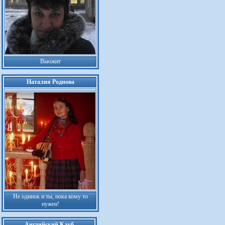
Вьюжит
Наталия Роднова
Не одинок и ты, пока кому то
нужен!
Английский Клуб