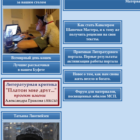
Материа
за нашим столом
Как стать Кавалером
Шапочки Мастера, и к тому же
получить рецензии на свои
тексты.
Приемная Литературного
портала. Первые результаты
Всемирный день кошек
активизации работы портала
Лучшие рассказчики
в нашем Буфете
Новое о том, как нам снова
жить весело и богато.
Форум для материалов,
посвященных юбилею МСП.
Татьяна Лиотвейзен