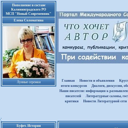
Пополнение в составе
Калининградского РО
МСП "Новый Современник"
Елена Соломатина
Главная
Новости и объявления
Круг
Лунные сережки
итоги конкурсов
Диалоги, дискуссии, о
Наши писатели: информация к размышле
писателей
Литературные салоны, гост
критики
Новости Литературной сети
Буфет. Истории