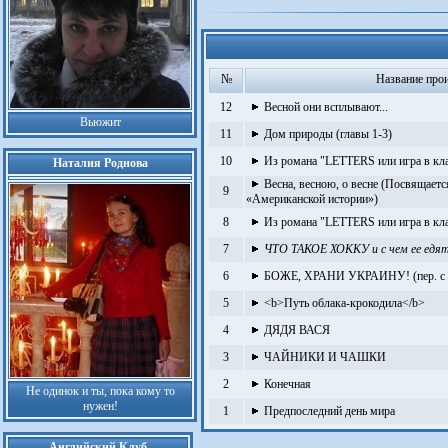
№
Название про
12
Весной они всплывают...
Вьюжит
11
Дом природы (главы 1-3)
10
Из романа "LETTERS или игра в кла
Наталия Роднова
Весна, весною, о весне (Посвящае
9
«Американской истории»)
8
Из романа "LETTERS или игра в кл
7
ЧТО ТАКОЕ ХОККУ и с чем ее едя
6
БОЖЕ, ХРАНИ УКРАИНУ! (пер. с 
5
<b>Путь облака-крокодила</b>
4
ДЯДЯ ВАСЯ
3
ЧАЙНИКИ И ЧАШКИ
2
Конечная
Не одинок и ты, пока кому то
нужен!
1
Предпоследний день мира
Английский Клуб