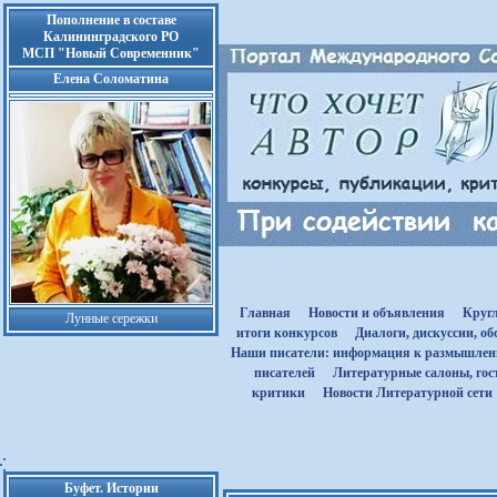
Пополнение в составе
Калининградского РО
МСП "Новый Современник"
Елена Соломатина
Главная
Новости и объявления
Круг
Лунные сережки
итоги конкурсов
Диалоги, дискуссии, о
Наши писатели: информация к размышле
писателей
Литературные салоны, гост
критики
Новости Литературной сети
Буфет. Истории