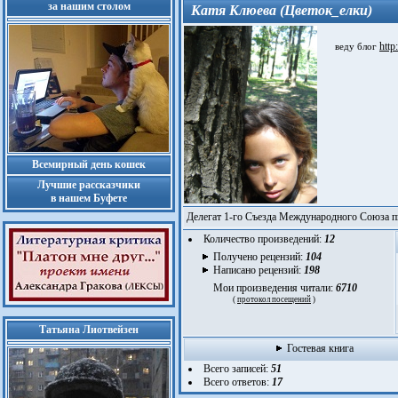
за нашим столом
Катя Клюева (Цветок_елки)
http
веду блог
Всемирный день кошек
Лучшие рассказчики
в нашем Буфете
Делегат 1-го Съезда Международного Союза 
Количество произведений:
12
Получено рецензий:
104
Написано рецензий:
198
Мои произведения читали:
6710
(
протокол посещений
)
Татьяна Лиотвейзен
Гостевая книга
Всего записей:
51
Всего ответов:
17