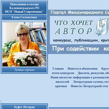
Пополнение в составе
Калининградского РО
МСП "Новый Современник"
Елена Соломатина
Главная
Новости и объявления
Круг
Лунные сережки
итоги конкурсов
Диалоги, дискуссии, о
Наши писатели: информация к размышле
писателей
Литературные салоны, гост
критики
Новости Литературной сети
Буфет. Истории