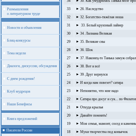
34
30. Как умудрилась Танька мозг про
33
26. Наследство
Размышления
о литературном труде
32
32. Богатство-тяжёлая ноша
31
33. Белый круизный лайнер
Новости и объявления
30
34. Лилиана Великая
Блиц-конкурсы
29
35. Великие сны
28
36. Шок
Тема недели
27
37. Наконец-то Танька замуж собрал
Диалоги, дискуссии, обсуждения
26
38. Вот и всё
25
39. Друг вернулся
С днем рождения!
24
И когда нам повезет? сатира
23
Непонятно, что мне надо
Клуб мудрецов
22
Сатира про досуг и сук... по Филато
Наши Бенефисы
21
Откуда крылья
20
Давайте помнить!
Книга предложений
19
Моя семья, мамонт, сосед и каменн
Писатели России
18
Муки творчества под коньячок