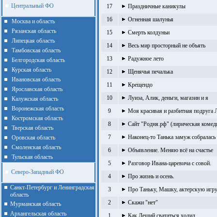
Центральный ФО
17
Праздничные каникулы
16
Огненная шалунья
Москва и область
Рязанская область
15
Смерть колдуньи
Липецкая область
14
Весь мир просторный не объять
Тамбовская область
13
Радужное лето
Белгородская область
Курская область
12
Щенячья печалька
Ивановская область
11
Крещендо
Ярославская область
10
Луиза, Алик, деньги, магазин и я
Калужская область
Воронежская область
9
Моя красивая и разбитная подруга
Костромская область
8
Сайт "Родня.рф" (лирическая комед
Тверская область
7
Наконец-то Танька замуж собралась
Оровская область
Смоленская область
6
Объявление. Меняю всё на счастье
Тульская область
5
Разговор Ивана-царевича с совой.
Северо-Западный ФО
4
Про жизнь и осень.
Санкт-Петербург и Ленинградская
3
Про Таньку, Машку, актерскую игру
область
2
Скажи "нет"
Мурманская область
Архангельская область
1
Как Леший свататься ходил