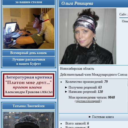
за нашим столом
Ольга Ртищева
Сайт:
Опыт
Всемирный день кошек
Лучшие рассказчики
в нашем Буфете
Новосибирская область
Действительный член Международного Союза 
Количество произведений:
79
Получено рецензий:
63
Написано рецензий:
120
Мои произведения читали:
9848
(
протокол посещений
)
Татьяна Лиотвейзен
Гостевая книга
Всего записей:
6
Всего ответов:
8