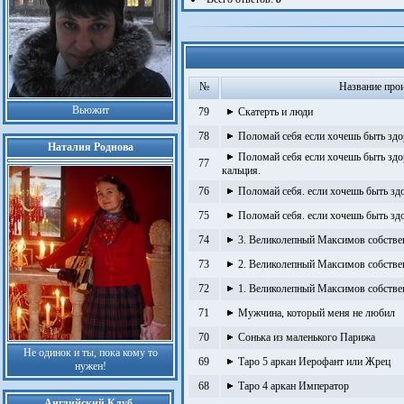
№
Название про
Вьюжит
79
Скатерть и люди
78
Поломай себя если хочешь быть здо
Наталия Роднова
Поломай себя если хочешь быть здо
77
кальция.
76
Поломай себя. если хочешь быть зд
75
Поломай себя. если хочешь быть зд
74
3. Великолепный Максимов собстве
73
2. Великолепный Максимов собстве
72
1. Великолепный Максимов собстве
71
Мужчина, который меня не любил
70
Сонька из маленького Парижа
Не одинок и ты, пока кому то
69
Таро 5 аркан Иерофант или Жрец
нужен!
68
Таро 4 аркан Император
Английский Клуб