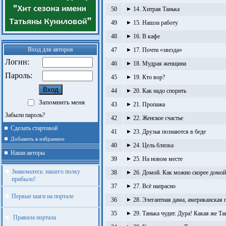
50
14. Хитрая Танька
49
15. Нашла работу
48
16. В кафе
Вход для авторов
47
17. Почти «звезда»
Логин:
46
18. Мудрая женщина
Пароль:
45
19. Кто вор?
44
20. Как надо спорить
Запомнить меня
43
21. Пропажа
Забыли пароль?
42
22. Женское счастье
Сделать стартовой
41
23. Друзья познаются в беде
Добавить в избранное
40
24. Цель близка
Наши авторы
39
25. На новом месте
Знакомьтесь: нашего полку
38
26. Домой. Как можно скорее домой
прибыло!
37
27. Всё напрасно
Первые шаги на портале
36
28. Элегантная дама, американская 
35
29. Танька чудит. Дура! Какая же Та
Правила портала