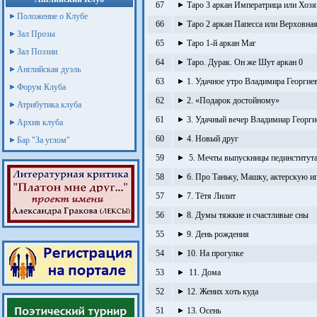
67
Таро 3 аркан Императрица или Хозя
Положение о Клубе
66
Таро 2 аркан Папесса или Верховна
Зал Прозы
65
Таро 1-й аркан Маг
Зал Поэзии
64
Таро. Дурак. Он же Шут аркан 0
Английская дуэль
63
1. Удачное утро Владимира Георгие
Форум Клуба
62
2. «Подарок достойному»
Атрибутика клуба
61
3. Удачный вечер Владимиар Георги
Архив клуба
60
4. Новый друг
Бар "За углом"
59
5. Мечты выпускницы пединститут
58
6. Про Таньку, Машку, актерскую иг
57
7. Тётя Лилит
56
8. Думы тяжкие и счастливые сны
55
9. День рождения
54
10. На прогулке
53
11. Дома
52
12. Жених хоть куда
51
13. Осень