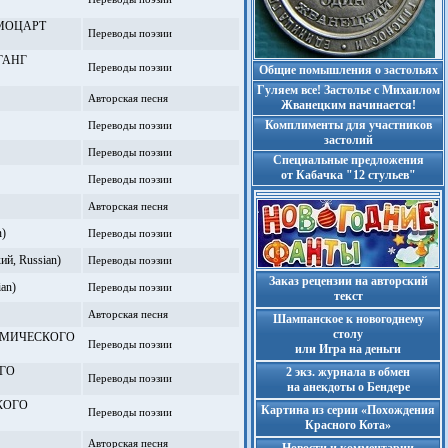
НГ МОЦАРТ
Переводы поэзии
ФГАНГ
Переводы поэзии
Общие помышления о застольях
Гуляем все! Застолье с Михаилом
Авторская песня
Жванецким начинается!
Комплименты для участников
Переводы поэзии
застолий
Переводы поэзии
Cпециальные предложения
от Кабачка "12 стульев"
Переводы поэзии
Авторская песня
)
Переводы поэзии
й, Russian)
Переводы поэзии
Заказ рецензии на авторский
an)
Переводы поэзии
текст
Авторская песня
Шампанское к новогоднему
столу
ДЕМИЧЕСКОГО
Переводы поэзии
или Игра на деньги
ОГО
2 экз. журнала в обмен
Переводы поэзии
на анекдоты о Бендере
КОГО
Картина из серии «Похождения
Переводы поэзии
Красного Кота»
Авторская песня