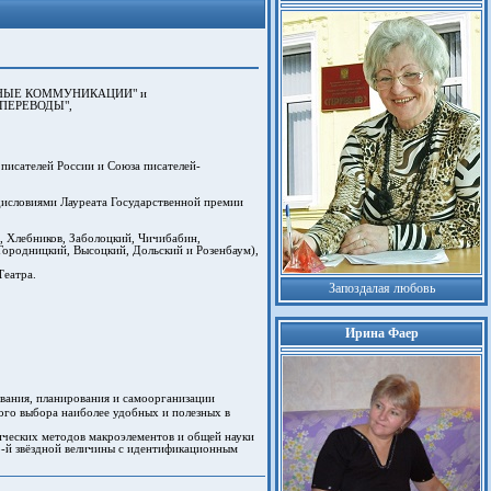
ТВЕННЫЕ КОММУНИКАЦИИ" и
Е ПЕРЕВОДЫ",
писателей России и Союза писателей-
дисловиями Лауреата Государственной премии
, Хлебников, Заболоцкий, Чичибабин,
 Городницкий, Высоцкий, Дольский и Розенбаум),
Театра.
Запоздалая любовь
Ирина Фаер
вания, планирования и самоорганизации
ого выбора наиболее удобных и полезных в
тических методов макроэлементов и общей науки
5-й звёздной величины с идентификационным