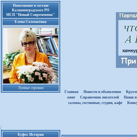
Пополнение в составе
Калининградского РО
МСП "Новый Современник"
Елена Соломатина
Лунные сережки
Главная
Новости и объявления
Кругл
книг
Cправочник писателей
Наши п
салоны, гостинные, студии, кафе
Kонк
Буфет. Истории