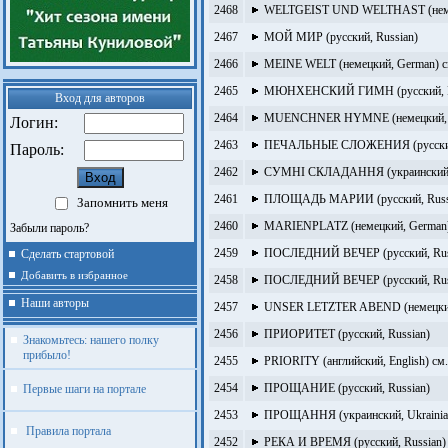
2468
WELTGEIST UND WELTHAST (неме
2467
МОЙ МИР (русский, Russian)
2466
MEINE WELT (немецкий, German) с
2465
МЮНХЕНСКИЙ ГИМН (русский, R
Вход для авторов
2464
MUENCHNER HYMNE (немецкий, G
Логин:
2463
ПЕЧАЛЬНЫЕ СЛОЖЕНИЯ (русский,
Пароль:
2462
СУМНІ СКЛАДАННЯ (украинский, 
2461
ПЛОЩАДЬ МАРИИ (русский, Russ
Запомнить меня
2460
MARIENPLATZ (немецкий, German
Забыли пароль?
2459
ПОСЛЕДНИЙ ВЕЧЕР (русский, Rus
Сделать стартовой
Добавить в избранное
2458
ПОСЛЕДНИЙ ВЕЧЕР (русский, Rus
Наши авторы
2457
UNSER LETZTER ABEND (немецкий
2456
ПРИОРИТЕТ (русский, Russian)
Знакомьтесь: нашего полку
прибыло!
2455
PRIORITY (английский, English) с
2454
ПРОЩАНИЕ (русский, Russian)
Первые шаги на портале
2453
ПРОЩАННЯ (украинский, Ukrainia
Правила портала
2452
РЕКА И ВРЕМЯ (русский, Russian)