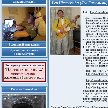
за нашим столом
Leo Himmelsohn (Лео Гимельзон)
Сайт:
http://Lme.de.v
Лео Гимельзон (Мюн
Российской национ
Российской национ
ордена и Почётног
"Заслуженный деяте
«Золотой Есенинско
медали «Фёдор Миха
Литературной премии
переводчик­ов­ России
Лауреат, призёр и 
Всемирный день кошек
Русский, украинский
СССР 1990 года Бори
Прозаик. Пишет и на
Лучшие рассказчики
Автор лекций-концер
в нашем Буфете
Евтушенко, Вознесен
а также психологиче
Генеральный директо
Президент Всемирн
Президент Всемирн
ПОДРОБНЕЕ ОБ 
http://litkonkurs
http://Lme.de.vu
ht
http://scie.de.vu
htt
http://lisc.isgreat.o
Татьяна Лиотвейзен
желанной, здоровой,
каждом отдельном сл
За создание, развит
прочности имя «Лео 
номером SN15-2774 и
Делегат 5-го Съезда МСП "Новый Современн