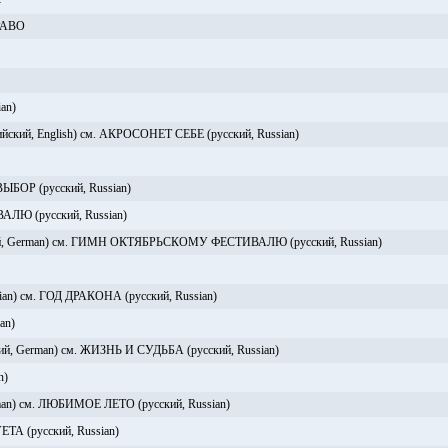
Диплом
. Призер В
конкурса «Пишущая Ук
РАВО
Номинация:
Юмор и и
Место:
3
Диплом
. Лауреат 
конкурса «Пишущая Ук
Номинация:
Верлибр
Диплом
. Литерату
XXI века"
an)
Номинация:
Проза.
Место:
3
ий, English) см. АКРОСОНЕТ СЕБЕ (русский, Russian)
Диплом
. Диплом 
мистики "Заглянуть за г
строения мироздания"
Номинация:
Произведе
ПОЛНОЙ ЛУНЫ
 ВЫБОР (русский, Russian)
Грамота
. Литера
Номинация:
Публицист
Ю (русский, Russian)
Грамота
. Шестой
"Вся королевская рать",
 German) см. ГИМН ОКТЯБРЬСКОМУ ФЕСТИВАЛЮ (русский, Russian)
мистика, детективы и п
Грамота
. Литера
Номинация:
Публицист
an) см. ГОД ДРАКОНА (русский, Russian)
Грамота
. Литера
Номинация:
Художеств
an)
Грамота
. За плод
Первого открытого смо
 German) см. ЖИЗНЬ И СУДЬБА (русский, Russian)
Грамота
. Грамота
Открытого Литературног
n)
голубой!"
Благодарность
. 
n) см. ЛЮБИМОЕ ЛЕТО (русский, Russian)
конкурса "О, Альпы и Р
Свидетельство
. К
 (русский, Russian)