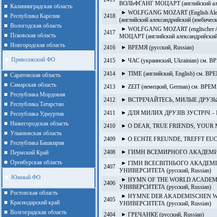
ВОЛЬФГАНГ МОЦАРТ (английский алекса
Калининградская область
WOLFGANG MOZART (English Alexand
Республика Карелия
2418
(английский александрийский (ямбическ
Вологодская область
WOLFGANG MOZART (englischer Alex
2417
Псковская область
МОЦАРТ (английский александрийский (
Новгородская область
2416
ВРЕМЯ (русский, Russian)
Приволжский ФО
2415
ЧАС (украинский, Ukrainian) см. В
2414
TIME (английский, English) см. ВРЕ
Cаратовская область
Cамарская область
2413
ZEIT (немецкий, German) см. ВРЕМЯ
Республика Мордовия
2412
ВСТРЕЧАЙТЕСЬ, МИЛЫЕ ДРУЗЬЯ! (
Республика Татарстан
2411
ДЛЯ МИЛИХ ДРУЗІВ ЗУСТРІЧ – РАЙ
Республика Удмуртия
Нижегородская область
2410
O DEAR, TRUE FRIENDS, YOUR MEE
Ульяновская область
2409
O ECHTE FREUNDE, TREFFT EUCH 
Республика Башкирия
2408
ГИМН ВСЕМИРНОГО АКАДЕМИЧЕС
Пермский Край
Оренбурская область
ГІМН ВСЕСВІТНЬОГО АКАДЕМІЧ
2407
УНИВЕРСИТЕТА (русский, Russian)
Южный ФО
HYMN OF THE WORLD ACADEMIC
2406
УНИВЕРСИТЕТА (русский, Russian)
Ростовская область
HYMNE DER AKADEMISCHEN WE
2405
Краснодарский край
УНИВЕРСИТЕТА (русский, Russian)
Волгоградская область
2404
ГРЕЧАНКЕ (русский, Russian)