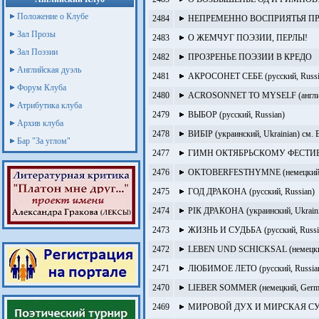
Положение о Клубе
2484
НЕПРЕМЕННО ВОСПРИЯТЬЯ П
Зал Прозы
2483
О ЖЕМЧУГ ПОЭЗИИ, ПЕРЛЫ!
Зал Поэзии
2482
ПРОЗРЕНЬЕ ПОЭЗИИ В КРЕДО
Английская дуэль
2481
­­­АКРОСОНЕТ СЕБЕ (русский, Russi
Форум Клуба
2480
ACROSONNET TO MYSELF (английск
Атрибутика клуба
2479
­ВЫБОР (русский, Russian)
Архив клуба
2478
ВИБІР (украинский, Ukrainian) см.
Бар "За углом"
2477
­ГИМН ОКТЯБРЬСКОМУ ФЕСТИВАЛ
2476
OKTOBERFESTHYMNE (немецкий,
2475
­ГОД ДРАКОНА (русский, Russian)
2474
РІК ДРАКОНА (украинский, Ukraini
2473
ЖИЗНЬ И СУДЬБА (русский, Russi
2472
LEBEN UND SCHICKSAL (немецкий,
2471
ЛЮБИМОЕ ЛЕТО (русский, Russia
2470
LIEBER SOMMER (немецкий, Germa
2469
МИРОВОЙ ДУХ И МИРСКАЯ СУЕТА