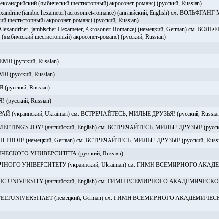
ндрийский (ямбический шестистопный) акросонет-романс) (русский, Russian)
rine (iambic hexameter) acrosonnet-romance) (английский, English) см. ВОЛЬФГА
ий шестистопный) акросонет-романс) (русский, Russian)
andriner, jambischer Hexameter, Akrosonett-Romanze) (немецкий, German) см. ВОЛЬ
ямбический шестистопный) акросонет-романс) (русский, Russian)
РЕМЯ (русский, Russian)
МЯ (русский, Russian)
 (русский, Russian)
русский, Russian)
 (украинский, Ukrainian) см. ВСТРЕЧАЙТЕСЬ, МИЛЫЕ ДРУЗЬЯ! (русский, Russian
TING'S JOY! (английский, English) см. ВСТРЕЧАЙТЕСЬ, МИЛЫЕ ДРУЗЬЯ! (русски
FROH! (немецкий, German) см. ВСТРЕЧАЙТЕСЬ, МИЛЫЕ ДРУЗЬЯ! (русский, Russi
КОГО УНИВЕРСИТЕТА (русский, Russian)
НОГО УНІВЕРСИТЕТУ (украинский, Ukrainian) см. ГИМН ВСЕМИРНОГО АКА
 UNIVERSITY (английский, English) см. ГИМН ВСЕМИРНОГО АКАДЕМИЧЕСК
LTUNIVERSITAET (немецкий, German) см. ГИМН ВСЕМИРНОГО АКАДЕМИЧЕС