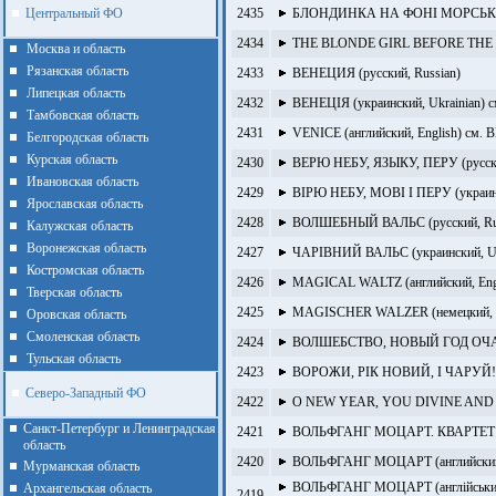
Центральный ФО
2435
БЛОНДИНКА НА ФОНІ МОРСЬКІМ (
2434
THE BLONDE GIRL BEFORE THE SE
Москва и область
Рязанская область
2433
ВЕНЕЦИЯ (русский, Russian)
Липецкая область
2432
ВЕНЕЦІЯ (украинский, Ukrainian) 
Тамбовская область
2431
VENICE (английский, English) см. 
Белгородская область
Курская область
2430
ВЕРЮ НЕБУ, ЯЗЫКУ, ПЕРУ (русски
Ивановская область
2429
ВІРЮ НЕБУ, МОВІ І ПЕРУ (украинс
Ярославская область
2428
ВОЛШЕБНЫЙ ВАЛЬС (русский, Rus
Калужская область
Воронежская область
2427
ЧАРІВНИЙ ВАЛЬС (украинский, Uk
Костромская область
2426
MAGICAL WALTZ (английский, Eng
Тверская область
2425
MAGISCHER WALZER (немецкий, G
Оровская область
Смоленская область
2424
ВОЛШЕБСТВО, НОВЫЙ ГОД ОЧАРУЙ
Тульская область
2423
ВОРОЖИ, РІК НОВИЙ, І ЧАРУЙ! (
Северо-Западный ФО
2422
O NEW YEAR, YOU DIVINE AND EN
Санкт-Петербург и Ленинградская
2421
ВОЛЬФГАНГ МОЦАРТ. КВАРТЕ
область
2420
ВОЛЬФГАНГ МОЦАРТ (английский але
Мурманская область
ВОЛЬФГАНГ МОЦАРТ (англійський ол
Архангельская область
2419