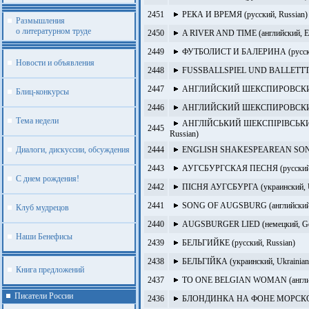
2451
РЕКА И ВРЕМЯ (русский, Russian)
Размышления
о литературном труде
2450
A RIVER AND TIME (английский, En
2449
ФУТБОЛИСТ И БАЛЕРИНА (русский
Новости и объявления
2448
FUSSBALLSPIEL UND BALLETTTANZ
2447
АНГЛИЙСКИЙ ШЕКСПИРОВСКИЙ С
Блиц-конкурсы
2446
АНГЛИЙСКИЙ ШЕКСПИРОВСКИЙ С
Тема недели
АНГЛІЙСЬКИЙ ШЕКСПІРІВСЬКИЙ 
2445
Russian)
Диалоги, дискуссии, обсуждения
2444
ENGLISH SHAKESPEAREAN SONNET
2443
АУГСБУРГСКАЯ ПЕСНЯ (русский, 
С днем рождения!
2442
ПІСНЯ АУГСБУРГА (украинский, U
2441
SONG OF AUGSBURG (английский, 
Клуб мудрецов
2440
AUGSBURGER LIED (немецкий, Ge
Наши Бенефисы
2439
БЕЛЬГИЙКЕ (русский, Russian)
2438
БЕЛЬГІЙКА (украинский, Ukrainian
Книга предложений
2437
TO ONE BELGIAN WOMAN (английск
Писатели России
2436
БЛОНДИНКА НА ФОНЕ МОРСКОМ (