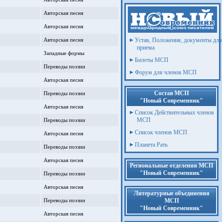
торого этапа Первого открытого смотра-
раина»
рония
Авторская песня
Второго этапа Первого открытого смотра-
Авторская песня
раина»
Устав, Положения, документы для
Авторская песня
рный конкурс "Уроки Октября: взгляд из
приема
Западные формы
Билеты МСП
Переводы поэзии
жюри Конкурса фантастики, фэнтази и
Форум для членов МСП
оризонт", 3 этап "За оригинальное видение
Авторская песня
ние "Сказка о демонах", номинация ВРЕМЯ
Состав МСП
Переводы поэзии
турный конкурс «МИССИЯ: ОТЕЦ»
"Новый Современник"
ическая проза
Авторская песня
Список Действительных членов
 Международный Литературный конкурс
 1-й этап Номинация: Фантастика, фэнтези,
МСП
Переводы поэзии
риключения
Список членов МСП
турный конкурс «МЫ ПОМНИМ ВСЕ...»
Авторская песня
ика
Планета Рать
турный конкурс «МЫ ПОМНИМ ВСЕ...»
Переводы поэзии
енная проза
Авторская песня
отворную работу в жюри Второго этапа
Региональные отделения МСП
тра-конкурса «Пишущая Украина»
"Новый Современник"
Переводы поэзии
 читательских симпатий по итогам
о корнкурса "О, Альпы, И Рейн, и Дунай
Авторская песня
Литературные объединения
За участие в работе жюри Литературного
МСП
ейн, и Дунай голубой!"
Переводы поэзии
"Новый Современник"
авалер Почетного знака "За верность"
Авторская песня