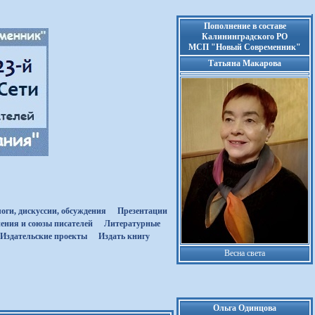
Пополнение в составе
Калининградского РО
МСП "Новый Современник"
Татьяна Макарова
оги, дискуссии, обсуждения
Презентации
ения и союзы писателей
Литературные
Издательские проекты
Издать книгу
Весна света
Ольга Одинцова