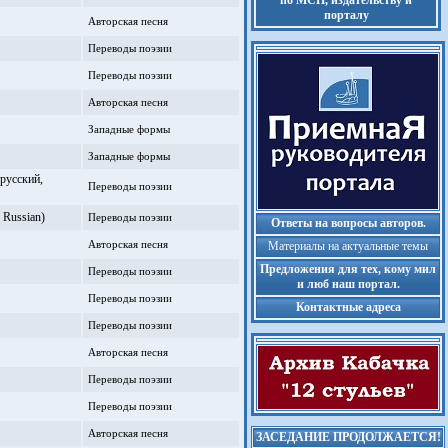
по МСП, издательству и
порталу
Авторская песня
Переводы поэзии
Переводы поэзии
Авторская песня
Западные формы
Западные формы
усский,
Переводы поэзии
ussian)
Переводы поэзии
Ответы на вопросы авторов.
Авторская песня
Материалы на актуальные темы
Предложения для тех, кому мил
Переводы поэзии
и люб наш портал.
Переводы поэзии
Контактные адреса
Переводы поэзии
Авторская песня
Переводы поэзии
Переводы поэзии
Авторская песня
ЗАСЕДАНИЕ ПРОДОЛЖАЕТСЯ!