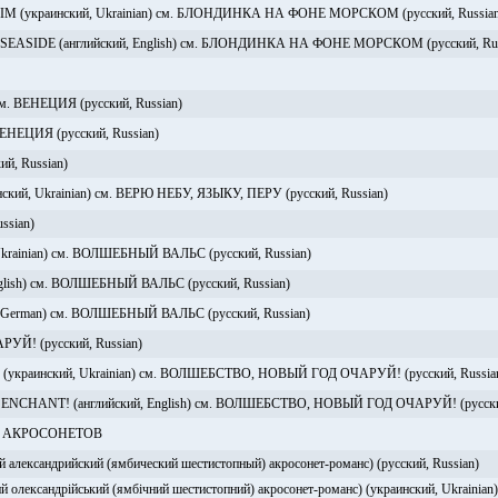
украинский, Ukrainian) см. БЛОНДИНКА НА ФОНЕ МОРСКОМ (русский, Russian
ASIDE (английский, English) см. БЛОНДИНКА НА ФОНЕ МОРСКОМ (русский, Rus
см. ВЕНЕЦИЯ (русский, Russian)
ВЕНЕЦИЯ (русский, Russian)
й, Russian)
кий, Ukrainian) см. ВЕРЮ НЕБУ, ЯЗЫКУ, ПЕРУ (русский, Russian)
sian)
rainian) см. ВОЛШЕБНЫЙ ВАЛЬС (русский, Russian)
lish) см. ВОЛШЕБНЫЙ ВАЛЬС (русский, Russian)
erman) см. ВОЛШЕБНЫЙ ВАЛЬС (русский, Russian)
! (русский, Russian)
украинский, Ukrainian) см. ВОЛШЕБСТВО, НОВЫЙ ГОД ОЧАРУЙ! (русский, Russia
CHANT! (английский, English) см. ВОЛШЕБСТВО, НОВЫЙ ГОД ОЧАРУЙ! (русский
Т АКРОСОНЕТОВ
ксандрийский (ямбический шестистопный) акросонет-романс) (русский, Russian)
ександрійський (ямбічний шестистопний) акросонет-романс) (украинский, Ukrainian)