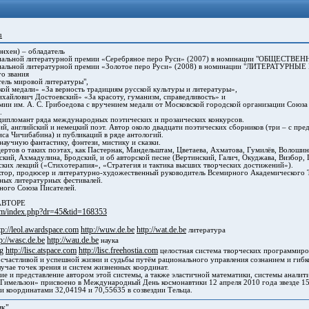
u
хен) – обладатель
альной литературной премии «Серебряное перо Руси» (2007) в номинации "ОБЩЕС
альной литературной премии «Золотое перо Руси» (2008) в номинации "ЛИТЕРАТУРНЫ
о звания
ль мировой литературы",
й медали» «За верность традициям русской культуры и литературы»,
йлович Достоевский» «За красоту, гуманизм, справедливость» и
 им. А. С. Грибоедова с вручением медали от Московской городской организации Союза 
.
дипломант ряда международных поэтических и прозаических конкурсов.
, английский и немецкий поэт. Автор около двадцати поэтических сборников (три – с пре
са Чичибабина) и публикаций в ряде антологий.
учную фантастику, фэнтези, мистику и сказки.
тов о таких поэтах, как Пастернак, Мандельштам, Цветаева, Ахматова, Гумилёв, Волошин
ский, Ахмадулина, Бродский, и об авторской песне (Вертинский, Галич, Окуджава, Визбор,
ских лекций («Стихотерапия», «Стратегия и тактика высших творческих достижений»).
р, продюсер и литературно-художест­венный­ руководитель Всемирного Академического 
ых литературных фестивалей.
ого Союза Писателей.
АВТОРЕ
.com/index.php?dr=45&tid=168353
tp://leol.awardspace.com
http://wuw.de.be
http://wat.de.be
литература
p://wasc.de.be
http://wau.de.be
наука
rg
http://lisc.atspace.com
http://lisc.freehostia.com
целостная система творческих программиро
 счастливой и успешной жизни и судьбы путём рационального управления сознанием и гибк
учае точек зрения и систем жизненных координат.
ие и представление автором этой системы, а также эластичной математики, системы анали
Гимельзон» присвоено в Международный День космонавтики 12 апреля 2010 года звезде 1
 координатами 32,04194 и 70,55635 в созвездии Тельца.
ик"