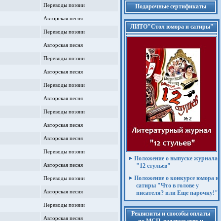
Переводы поэзии
Подарочные сертификаты
Авторская песня
ЛИТО"Стол юмора и сатиры"
Переводы поэзии
Авторская песня
Переводы поэзии
Авторская песня
Переводы поэзии
Авторская песня
Переводы поэзии
Авторская песня
Авторская песня
Переводы поэзии
Положение о выпуске журнала
Авторская песня
"12 стульев"
Положение о конкурсе юмора и
Переводы поэзии
сатиры "Что в голове у
Авторская песня
писателя? или Еще парочку!"
Переводы поэзии
Реквизиты и способы оплаты
Авторская песня