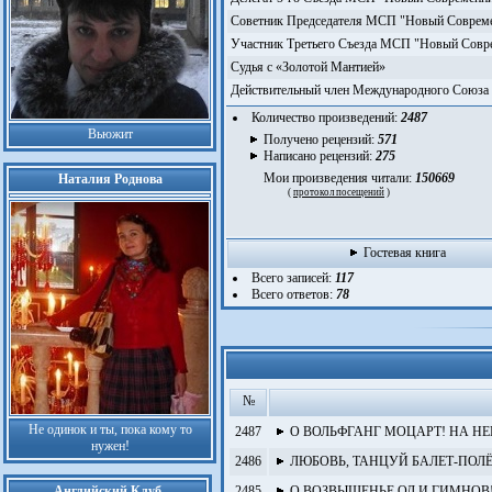
Советник Председателя МСП "Новый Соврем
Участник Третьего Съезда МСП "Новый Совр
Судья с «Золотой Мантией»
Действительный член Международного Союза 
Количество произведений:
2487
Вьюжит
Получено рецензий:
571
Написано рецензий:
275
Мои произведения читали:
150669
Наталия Роднова
(
протокол посещений
)
Гостевая книга
Всего записей:
117
Всего ответов:
78
№
Не одинок и ты, пока кому то
2487
О ВОЛЬФГАНГ МОЦАРТ! НА НЕ
нужен!
2486
ЛЮБОВЬ, ТАНЦУЙ БАЛЕТ-ПОЛЁ
Английский Клуб
2485
О ВОЗВЫШЕНЬЕ ОД И ГИМНОВ