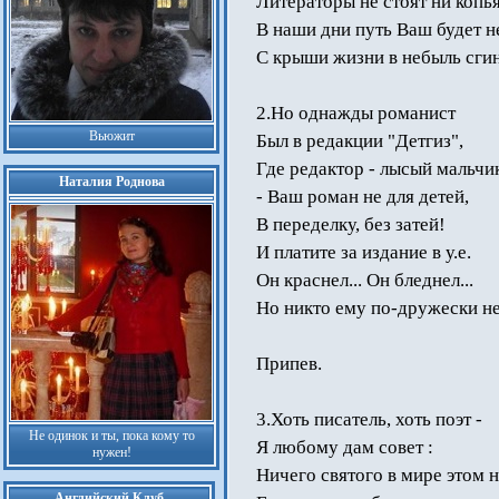
Литераторы не стоят ни копья
В наши дни путь Ваш будет н
С крыши жизни в небыль сгине
2.Но однажды романист
Вьюжит
Был в редакции "Детгиз",
Где редактор - лысый мальчик
Наталия Роднова
- Ваш роман не для детей,
В переделку, без затей!
И платите за издание в у.е.
Он краснел... Он бледнел...
Но никто ему по-дружески не
Припев.
3.Хоть писатель, хоть поэт -
Не одинок и ты, пока кому то
Я любому дам совет :
нужен!
Ничего святого в мире этом не
Английский Клуб