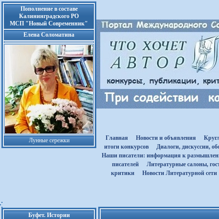
Пополнение в составе
Калининградского РО
МСП "Новый Современник"
Елена Соломатина
Главная
Новости и объявления
Круг
Лунные сережки
итоги конкурсов
Диалоги, дискуссии, о
Наши писатели: информация к размышле
писателей
Литературные салоны, гост
критики
Новости Литературной сети
Буфет. Истории