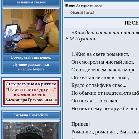
за нашим столом
Авторская песня
Жанр:
Объем
: 36 [ строк ]
ПЕСЕ
«Каждый настоящий писатель
В.М.Шукшин
1.Жил на свете романист,
Всемирный день кошек
Он смотрел на чистый лист,
Лучшие рассказчики
С вожделеньем, как на море -
в нашем Буфете
Он хватал листок в запас,
Будто от тайфуна спас...
Но обычно от издательств ш&#
Он писал... Посылал...
Но никто ему по-дружбе не с
Татьяна Лиотвейзен
Припев:
Романист, романист, Вы ж пс