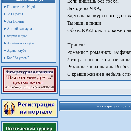
Если пишешь без греха,
Положение о Клубе
Заходи на ЧХА,
Зал Прозы
Здесь на конкурсы всегда зе
Зал Поэзии
Ты ищи, и пиши
Английская дуэль
Обо вс&#235;м, что важно ны
Форум Клуба
Атрибутика клуба
Припев:
Архив клуба
Романист, романист, Вы фана
Бар "За углом"
Литераторы не стоят ни копья
Романист, в наши дни Вы без
С крыши жизни в небыль сгине
Зарегистрируйтесь, что