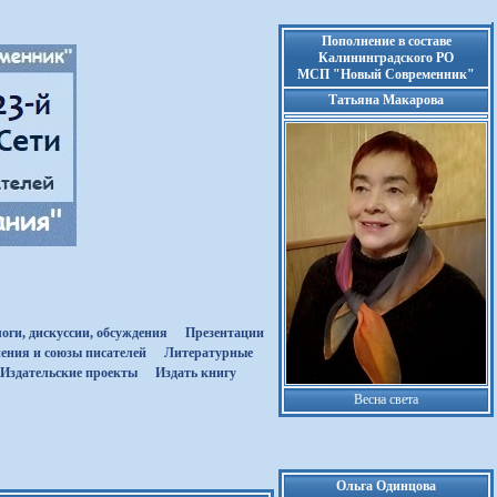
Пополнение в составе
Калининградского РО
МСП "Новый Современник"
Татьяна Макарова
оги, дискуссии, обсуждения
Презентации
ения и союзы писателей
Литературные
Издательские проекты
Издать книгу
Весна света
Ольга Одинцова