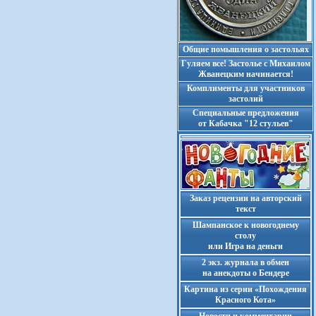
Общие помышления о застольях
Гуляем все! Застолье с Михаилом
Жванецким начинается!
Комплименты для участников
застолий
Cпециальные предложения
от Кабачка "12 стульев"
Заказ рецензии на авторский
текст
Шампанское к новогоднему
столу
или Игра на деньги
2 экз. журнала в обмен
на анекдоты о Бендере
Картина из серии «Похождения
Красного Кота»