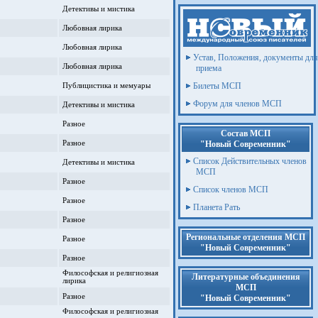
Детективы и мистика
Любовная лирика
Любовная лирика
Устав, Положения, документы для
Любовная лирика
приема
Билеты МСП
Публицистика и мемуары
Форум для членов МСП
Детективы и мистика
Разное
Состав МСП
Разное
"Новый Современник"
Список Действительных членов
Детективы и мистика
МСП
Разное
Список членов МСП
Разное
Планета Рать
Разное
Региональные отделения МСП
Разное
"Новый Современник"
Разное
Философская и религиозная
Литературные объединения
лирика
МСП
Разное
"Новый Современник"
Философская и религиозная