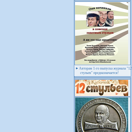
Авторам 1-го выпуска журнала "12
стульев" предназначается!