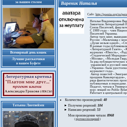
за нашим столом
Вареник Наталья
Сайт:
http://poezia.org/ru/per
Наталья Владимировна Вар
Закончила Литературный Ин
Союза Писателей, факульте
С 1989 года – член Нацио
Писателей Украины.
Автор трех книг, вышедших
России: «Мальчишка с моим
«Душе нельзя одной», «Сти
В разные годы публиковала
«Литературной Газете», «К
Всемирный день кошек
журналах «Юность», «Раду
«Студенческий Меридиан»
«Москва», «Молодая Гварди
Лучшие рассказчики
За ряд публицистических м
в нашем Буфете
украинской и русской эмиг
«Украина» была удостоена
журналист года».
Автор повестей «Эмигрант
праздник Кавалергардов», 
ряда фантастических произ
публикуемых в периодике.
Педагог, читала в Универси
курс лекций по Public Relat
Работает в центральной пр
Количество произведений:
40
Татьяна Лиотвейзен
Получено рецензий:
104
Написано рецензий:
53
Мои произведения читали:
8968
(
протокол посещений
)