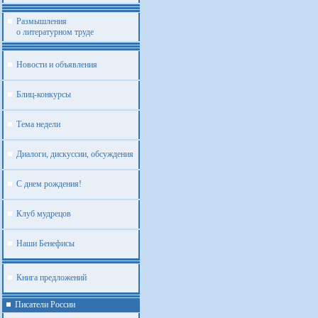
Размышления
о литературном труде
Новости и объявления
Блиц-конкурсы
Тема недели
Диалоги, дискуссии, обсуждения
С днем рождения!
Клуб мудрецов
Наши Бенефисы
Книга предложений
Писатели России