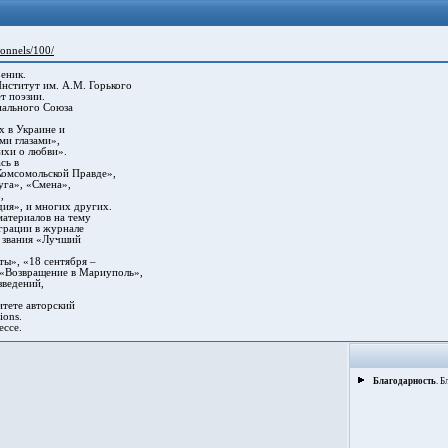
sonnels/100/
еник.
ститут им. А.М. Горького
т поэзии.
нального Союза
 в Украине и
и глазами»,
хи о любви».
сь в
омсомольской Правде»,
га», «Смена»,
,
я», и многих других.
атериалов на тему
рации в журнале
 звания «Лучший
ы», «18 сентября –
«Возвращение в Мариуполь»,
ведений,
тете авторский
ions.
ессе.
Благодарность
. 