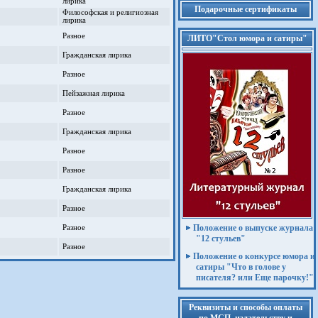
лирика
Подарочные сертификаты
Философская и религиозная
лирика
Разное
ЛИТО"Стол юмора и сатиры"
Гражданская лирика
Разное
Пейзажная лирика
Разное
Гражданская лирика
Разное
Разное
Гражданская лирика
Разное
Положение о выпуске журнала
Разное
"12 стульев"
Разное
Положение о конкурсе юмора и
сатиры "Что в голове у
писателя? или Еще парочку!"
Реквизиты и способы оплаты