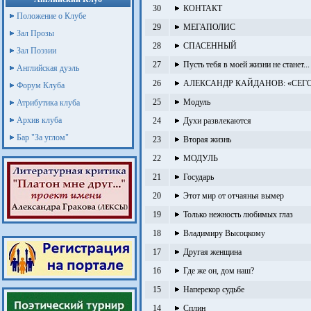
30
КОНТАКТ
Положение о Клубе
29
МЕГАПОЛИС
Зал Прозы
28
СПАСЕННЫЙ
Зал Поэзии
27
Пусть тебя в моей жизни не станет...
Английская дуэль
26
АЛЕКСАНДР КАЙДАНОВ: «СЕГ
Форум Клуба
25
Модуль
Атрибутика клуба
Архив клуба
24
Духи развлекаются
Бар "За углом"
23
Вторая жизнь
22
МОДУЛЬ
21
Государь
20
Этот мир от отчаянья вымер
19
Только нежность любимых глаз
18
Владимиру Высоцкому
17
Другая женщина
16
Где же он, дом наш?
15
Наперекор судьбе
14
Сплин