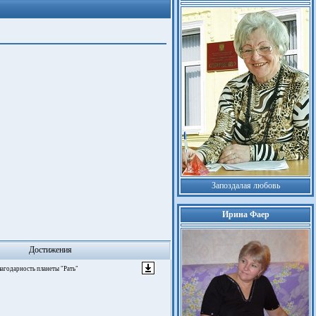
Запоздалая любовь
Ирина Фаер
Достижения
Благодарность планеты "Рать"