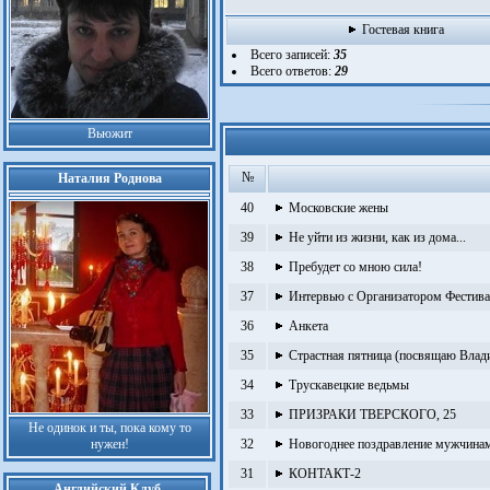
Гостевая книга
Всего записей:
35
Всего ответов:
29
Вьюжит
№
Наталия Роднова
40
Московские жены
39
Не уйти из жизни, как из дома...
38
Пребудет со мною сила!
37
Интервью с Организатором Фестива
36
Анкета
35
Страстная пятница (посвящаю Вла
34
Трускавецкие ведьмы
33
ПРИЗРАКИ ТВЕРСКОГО, 25
Не одинок и ты, пока кому то
нужен!
32
Новогоднее поздравление мужчинам
31
КОНТАКТ-2
Английский Клуб