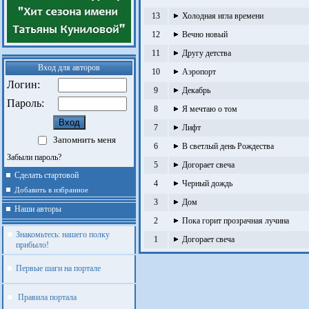
13
Холодная игла времени
12
Вечно новый
11
Другу детства
Вход для авторов
10
Аэропорт
Логин:
9
Декабрь
Пароль:
8
Я мечтаю о том
7
Лифт
Запомнить меня
6
В светлый день Рождества
Забыли пароль?
5
Догорает свеча
Сделать стартовой
4
Черный дождь
Добавить в избранное
3
Дом
Наши авторы
2
Пока горит прозрачная лучина
Знакомьтесь: нашего полку
1
Догорает свеча
прибыло!
Первые шаги на портале
Правила портала