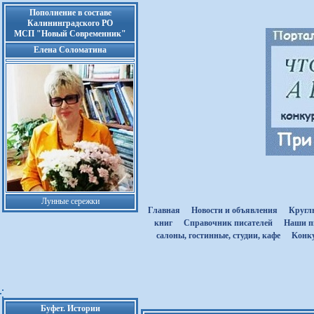
Пополнение в составе
Калининградского РО
МСП "Новый Современник"
Елена Соломатина
Лунные сережки
Главная
Новости и объявления
Кругл
книг
Cправочник писателей
Наши п
салоны, гостинные, студии, кафе
Kонк
Буфет. Истории