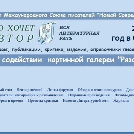
ый стол
Лента рецензий
Ленты форумов
Обзоры и итоги конкурсов
Диал
исатели: информация к размышлению
Избранные произведения
Литобъедин
урсы и премии
Проекты критики
Новости Литературной сети
Журналы