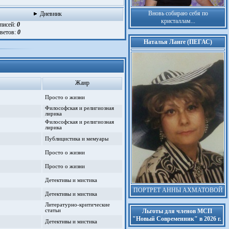
Вновь собираю себя по
Дневник
кристаллам...
аписей:
0
тветов:
0
Наталья Ланге (ПЕГАС)
Жанр
Просто о жизни
Философская и религиозная
лирика
Философская и религиозная
лирика
Публицистика и мемуары
Просто о жизни
Просто о жизни
Детективы и мистика
ПОРТРЕТ АННЫ АХМАТОВОЙ
Детективы и мистика
Литературно-критические
статьи
Льготы для членов МСП
"Новый Современник" в 2026 г.
Детективы и мистика