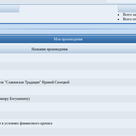
Всего з
Всего о
Мои произведения
Название произведения
ля "Славянские Традиции" Ириной Силецкой
димиру Богушевичу)
 в условиях финансового кризиса