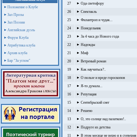
27
Ода светофору
Положение о Клубе
26
Спектакль
Зал Прозы
25
Филантроп и чудак...
Зал Поэзии
24
Понедельник
Английская дуэль
23
За 4 часа до Нового года
Форум Клуба
22
Надежды
Атрибутика клуба
Архив клуба
21
Миф
Бар "За углом"
20
Ветреный роман
19
Как научиться?..
18
О пользе и вреде гороскопов
17
Я-то думала...
16
Репутация
15
Сентябрьский снег
14
Решено
13
О, это солнце над палаткою!..
12
Подруге из детства
11
В этом месяце не верю я в суеверия