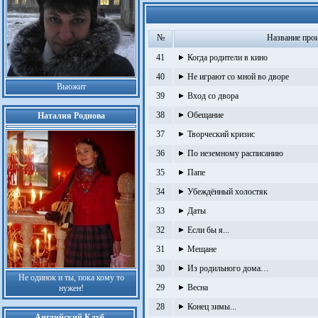
№
Название про
41
Когда родители в кино
40
Не играют со мной во дворе
Вьюжит
39
Вход со двора
38
Обещание
Наталия Роднова
37
Творческий кризис
36
По неземному расписанию
35
Папе
34
Убеждённый холостяк
33
Даты
32
Если бы я...
31
Мещане
30
Из родильного дома…
Не одинок и ты, пока кому то
29
Весна
нужен!
28
Конец зимы...
Английский Клуб