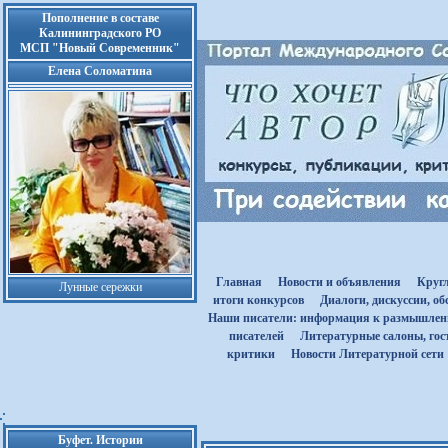
Пополнение в составе
Калининградского РО
МСП "Новый Современник"
Елена Соломатина
Главная
Новости и объявления
Круг
Лунные сережки
итоги конкурсов
Диалоги, дискуссии, о
Наши писатели: информация к размышле
писателей
Литературные салоны, гост
критики
Новости Литературной сети
Буфет. Истории