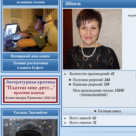
за нашим столом
Шпиль
журна
Всемирный день кошек
Лучшие рассказчики
в нашем Буфете
Количество произведений:
41
Получено рецензий:
244
Написано рецензий:
339
Мои произведения читали:
15030
(
протокол посещений
)
Гостевая книга
Татьяна Лиотвейзен
Всего записей:
62
Всего ответов:
31