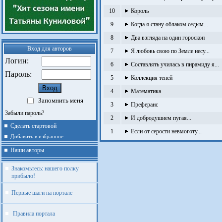
10
Король
9
Когда я стану облаком седым...
8
Два взгляда на один гороскоп
Вход для авторов
7
Я любовь свою по Земле несу...
Логин:
6
Составлять училась в пирамиду я...
Пароль:
5
Коллекция теней
4
Математика
Запомнить меня
3
Преферанс
Забыли пароль?
2
И добродушием пугая...
Сделать стартовой
1
Если от серости невмоготу...
Добавить в избранное
Наши авторы
Знакомьтесь: нашего полку
прибыло!
Первые шаги на портале
Правила портала