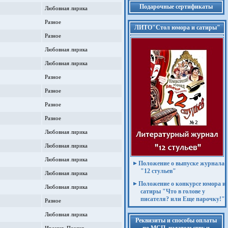
Подарочные сертификаты
Любовная лирика
Разное
ЛИТО"Стол юмора и сатиры"
Разное
Любовная лирика
Любовная лирика
Разное
Разное
Разное
Разное
Любовная лирика
Любовная лирика
Любовная лирика
Положение о выпуске журнала
"12 стульев"
Любовная лирика
Положение о конкурсе юмора и
Любовная лирика
сатиры "Что в голове у
писателя? или Еще парочку!"
Разное
Любовная лирика
Реквизиты и способы оплаты