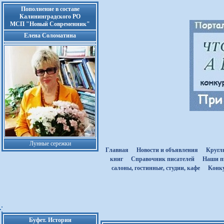
Пополнение в составе
Калининградского РО
МСП "Новый Современник"
Елена Соломатина
Лунные сережки
Главная
Новости и объявления
Кругл
книг
Cправочник писателей
Наши п
салоны, гостинные, студии, кафе
Kонк
Буфет. Истории