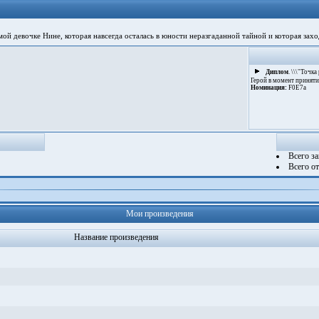
 девочке Нине, которая навсегда осталась в юности неразгаданной тайной и которая заход
Диплом
. \\\"Точка
Герой в момент приняти
Номинация:
F0E7а
Всего з
Всего о
Мои произведения
Название произведения