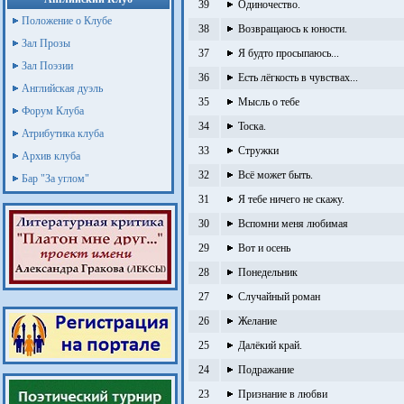
39
Одиночество.
Положение о Клубе
38
Возвращаюсь к юности.
Зал Прозы
37
Я будто просыпаюсь...
Зал Поэзии
36
Есть лёгкость в чувствах...
Английская дуэль
35
Мысль о тебе
Форум Клуба
34
Тоска.
Атрибутика клуба
33
Стружки
Архив клуба
32
Всё может быть.
Бар "За углом"
31
Я тебе ничего не скажу.
30
Вспомни меня любимая
29
Вот и осень
28
Понедельник
27
Случайный роман
26
Желание
25
Далёкий край.
24
Подражание
23
Признание в любви