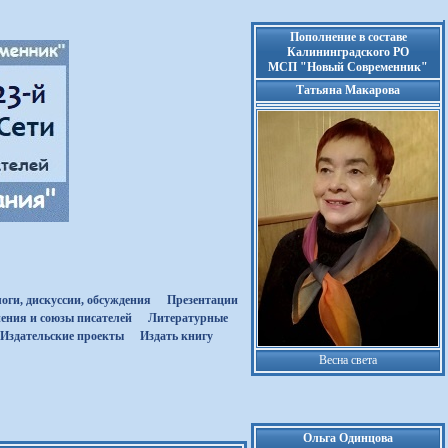
Пополнение в составе
Калининградского РО
МСП "Новый Современник"
Татьяна Макарова
оги, дискуссии, обсуждения
Презентации
ения и союзы писателей
Литературные
Издательские проекты
Издать книгу
Весна света
Ольга Одинцова