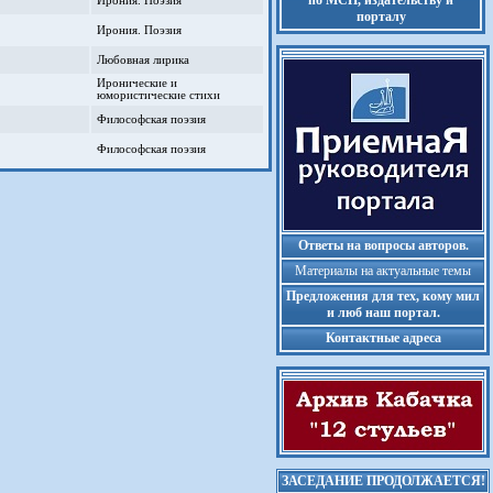
по МСП, издательству и
Ирония. Поэзия
порталу
Ирония. Поэзия
Любовная лирика
Иронические и
юмористические стихи
Философская поэзия
Философская поэзия
Ответы на вопросы авторов.
Материалы на актуальные темы
Предложения для тех, кому мил
и люб наш портал.
Контактные адреса
ЗАСЕДАНИЕ ПРОДОЛЖАЕТСЯ!