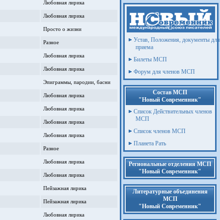
Любовная лирика
Любовная лирика
Просто о жизни
Устав, Положения, документы для
Разное
приема
Любовная лирика
Билеты МСП
Любовная лирика
Форум для членов МСП
Эпиграммы, пародии, басни
Состав МСП
Любовная лирика
"Новый Современник"
Любовная лирика
Список Действительных членов
МСП
Любовная лирика
Список членов МСП
Любовная лирика
Планета Рать
Разное
Любовная лирика
Региональные отделения МСП
"Новый Современник"
Любовная лирика
Пейзажная лирика
Литературные объединения
МСП
Пейзажная лирика
"Новый Современник"
Любовная лирика