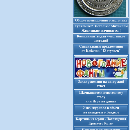
Общие помышления о застольях
Гуляем все! Застолье с Михаилом
Жванецким начинается!
Комплименты для участников
застолий
Cпециальные предложения
от Кабачка "12 стульев"
Заказ рецензии на авторский
текст
Шампанское к новогоднему
столу
или Игра на деньги
2 экз. журнала в обмен
на анекдоты о Бендере
Картина из серии «Похождения
Красного Кота»