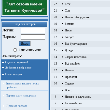
22
Тебе
21
Сон
20
Нечем себя удивить.
19
Романс
Вход для авторов
Логин:
18
Песня
Пароль:
17
Август
16
Всё будет хорошо
Запомнить меня
15
Дождь
Забыли пароль?
14
Старая пластинка
Сделать стартовой
13
Всё пройдёт
Добавить в избранное
12
Память
Наши авторы
11
Проходит
Знакомьтесь: нашего полку
10
Сердце
прибыло!
9
Вечер
Первые шаги на портале
8
Ничего не случилось
7
Беспокойство
Правила портала