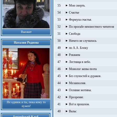
55
Моя смерть.
54
Счастье
53
Формула счастья.
52
По просьбе неизвестного читателя
Вьюжит
51
Свобода
50
Ничего не случилось
Наталия Роднова
49
по А.А. Блоку
48
Реквием
47
Лестница в небо.
46
Монолог жены поэта
45
Без глупостей и дураков.
44
Меланхолия.
43
Осенние мотивы.
42
Прозрение.
Не одинок и ты, пока кому то
41
Всё в прошлом.
нужен!
40
Вальс
Английский Клуб