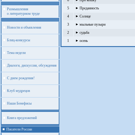
6
Про кошку
5
Преданность
Размышления
о литературном труде
4
Cолнце
3
мыльные пузыри
Новости и объявления
2
судьба
Блиц-конкурсы
1
осень
Тема недели
Диалоги, дискуссии, обсуждения
С днем рождения!
Клуб мудрецов
Наши Бенефисы
Книга предложений
Писатели России