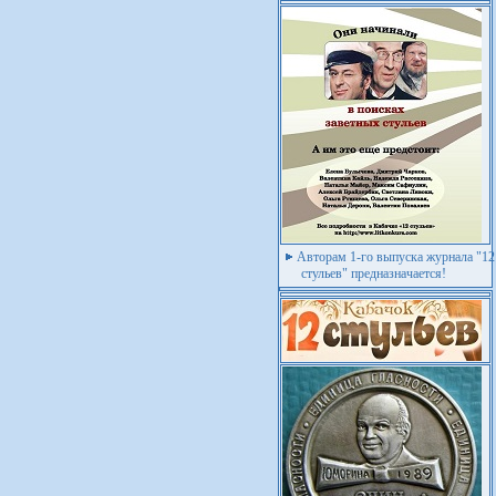
Авторам 1-го выпуска журнала "12
стульев" предназначается!