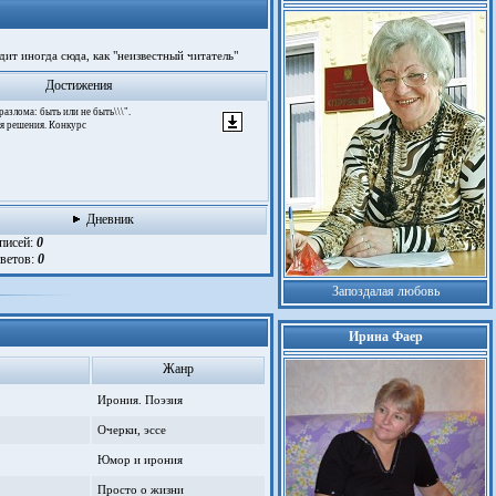
ит иногда сюда, как "неизвестный читатель"
Достижения
 разлома: быть или не быть\\\".
я решения. Конкурс
Дневник
аписей:
0
тветов:
0
Запоздалая любовь
Ирина Фаер
Жанр
Ирония. Поэзия
Очерки, эссе
Юмор и ирония
Просто о жизни