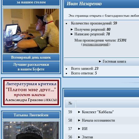
за нашим столом
Иван Назаренко
Эта страница открыта с благодарностью любимой
Количество произведений:
59
Получено рецензий:
80
Написано рецензий:
78
Мои произведения читали:
15391
(
протокол посещений
)
Всемирный день кошек
Гостевая книга
Лучшие рассказчики
Всего записей:
23
в нашем Буфете
Всего ответов:
5
№
59
Конспект "Каббалы"
Татьяна Лиотвейзен
58
Начала осознанности
57
ИИ
56
Элегия