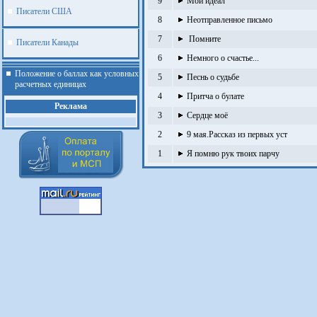
9
Мой идеал
Писатели США
8
Неотправленное письмо
7
Помните
Писатели Канады
6
Немного о счастье...
Положение о баллах как условных
5
Песнь о судьбе
расчетных единицах
4
Притча о булате
Реклама
3
Сердце моё
2
9 мая.Рассказ из первых уст
1
Я помню рук твоих парчу
.