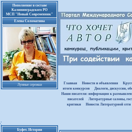
Пополнение в составе
Калининградского РО
МСП "Новый Современник"
Елена Соломатина
Главная
Новости и объявления
Круг
Лунные сережки
итоги конкурсов
Диалоги, дискуссии, о
Наши писатели: информация к размышле
писателей
Литературные салоны, гост
критики
Новости Литературной сети
Буфет. Истории