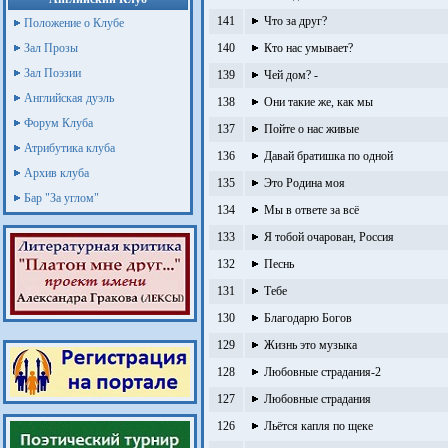
141
Что за друг?
Положение о Клубе
Зал Прозы
140
Кто нас умывает?
Зал Поэзии
139
Чей дом? -
Английская дуэль
138
Они такие же, как мы
Форум Клуба
137
Пойте о нас живые
Атрибутика клуба
136
Давай братишка по одной
Архив клуба
135
Это Родина моя
Бар "За углом"
134
Мы в ответе за всё
133
Я тобой очарован, Россия
132
Песнь
131
Тебе
130
Благодарю Богов
129
Жизнь это музыка
128
Любовные страдания-2
127
Любовные страдания
126
Льётся капля по щеке