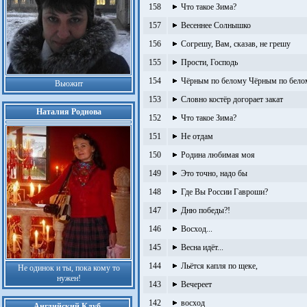
158
Что такое Зима?
157
Весеннее Солнышко
156
Согрешу, Вам, сказав, не грешу
155
Прости, Господь
154
Чёрным по белому Чёрным по бело
Вьюжит
153
Словно костёр догорает закат
Наталия Роднова
152
Что такое Зима?
151
Не отдам
150
Родина любимая моя
149
Это точно, надо бы
148
Где Вы России Гавроши?
147
Дню победы?!
146
Восход...
145
Весна идёт...
144
Льётся капля по щеке,
Не одинок и ты, пока кому то
нужен!
143
Вечереет
142
восход
Английский Клуб