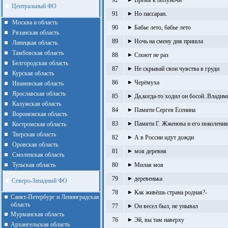
92
Время к полуночи
Центральный ФО
91
Но пассаран.
Москва и область
90
Бабье лето, бабье лето
Рязанская область
89
Ночь на смену дня пришла
Липецкая область
Тамбовская область
88
Споют не раз
Белгородская область
87
Не скрывай свои чувства в груди
Курская область
86
Черёмуха
Ивановская область
Ярославская область
85
Да,когда-то ходил он босой..Влади
Калужская область
84
Памяти Сергея Есенина
Воронежская область
83
Памяти Г. Жженова и его поколения
Костромская область
Тверская область
82
А в России идут дожди
Оровская область
81
моя деревня
Смоленская область
Тульская область
80
Милая моя
79
деревенька
Северо-Западный ФО
78
Как живёшь страна родная?-
Санкт-Петербург и Ленинградская
область
77
Он весел был, не унывал
Мурманская область
76
Эй, вы там наверху
Архангельская область