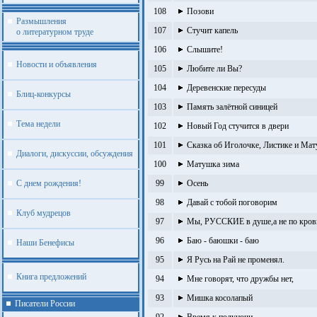
108
Позови
Размышления
107
Стучит капель
о литературном труде
106
Слышите!
Новости и объявления
105
Любите ли Вы?
104
Деревенские пересуды
Блиц-конкурсы
103
Память залётной синицей
Тема недели
102
Новый Год стучится в двери
101
Сказка об Иголочке, Листике и Ма
Диалоги, дискуссии, обсуждения
100
Матушка зима
С днем рождения!
99
Осень
98
Давай с тобой поговорим
Клуб мудрецов
97
Мы, РУССКИЕ в душе,а не по кров
96
Баю - баюшки - баю
Наши Бенефисы
95
Я Русь на Рай не променял.
Книга предложений
94
Мне говорят, что дружбы нет,
93
Мишка косолапый
Писатели России