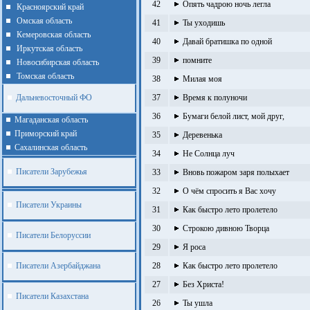
42
Опять чадрою ночь легла
Красноярский край
Омская область
41
Ты уходишь
Кемеровская область
40
Давай братишка по одной
Иркутская область
39
помните
Новосибирская область
Томская область
38
Милая моя
Дальневосточный ФО
37
Время к полуночи
36
Бумаги белой лист, мой друг,
Магаданская область
Приморский край
35
Деревенька
Cахалинская область
34
Не Солнца луч
Писатели Зарубежья
33
Вновь пожаром заря полыхает
32
О чём спросить я Вас хочу
Писатели Украины
31
Как быстро лето пролетело
30
Строкою дивною Творца
Писатели Белоруссии
29
Я роса
Писатели Азербайджана
28
Как быстро лето пролетело
27
Без Христа!
Писатели Казахстана
26
Ты ушла