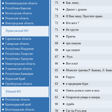
75
Как..кому...
Калининградская область
Республика Карелия
74
Диалог с душою
Вологодская область
73
Я Вам пишу. Простите право
Псковская область
72
Кто кого ?
Новгородская область
71
Не грусти
Приволжский ФО
70
Притча
Cаратовская область
69
три скакуна
Cамарская область
Республика Мордовия
68
ода смерти
Республика Татарстан
67
Русь
Республика Удмуртия
66
Вот и всё
Нижегородская область
Ульяновская область
65
Монолог трагика Р. Быкову, Л. Бык
Республика Башкирия
64
Радуга
Пермский Край
Оренбурская область
63
в предверии бури
62
Опять аллеи в злате и леса
Южный ФО
61
Осиротели улицы и скверы
Ростовская область
60
судьба
Краснодарский край
Волгоградская область
59
Где ты Русь моя