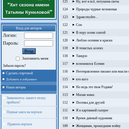
125
Ну, вот и всё, потушена свеча
124
Природы чудные мгновенья
123
Здравствуйте...
122
Сон
Вход для авторов
121
В пору осени златой
Логин:
120
Люблю осенние я краски
Пароль:
119
В тенистых аллеях
118
Танцую
Запомнить меня
117
вспомнился Есенин
Забыли пароль?
116
Неотправленное письмо или мысли о
Сделать стартовой
115
кто кого
Добавить в избранное
114
Но ведь это твоя Родина!
Наши авторы
113
Милая мама
Знакомьтесь: нашего полку
прибыло!
112
Песенка для друзей
111
Я в картинной галерее
Первые шаги на портале
110
Время дивный художник
Правила портала
109
Женщинам, прошедшим войну