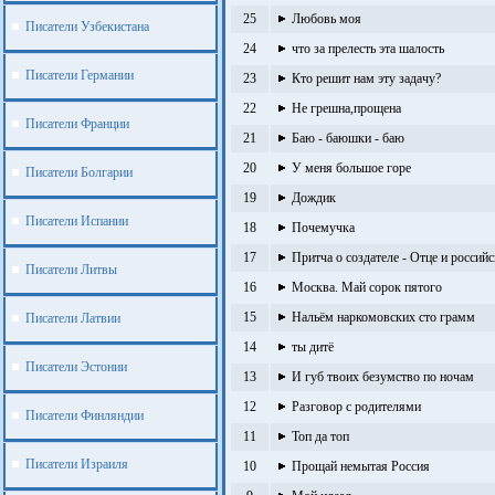
25
Любовь моя
Писатели Узбекистана
24
что за прелесть эта шалость
Писатели Германии
23
Кто решит нам эту задачу?
22
Не грешна,прощена
Писатели Франции
21
Баю - баюшки - баю
20
У меня большое горе
Писатели Болгарии
19
Дождик
Писатели Испании
18
Почемучка
17
Притча о создателе - Отце и росси
Писатели Литвы
16
Москва. Май сорок пятого
15
Нальём наркомовских сто грамм
Писатели Латвии
14
ты дитё
Писатели Эстонии
13
И губ твоих безумство по ночам
12
Разговор с родителями
Писатели Финляндии
11
Топ да топ
Писатели Израиля
10
Прощай немытая Россия