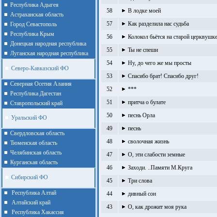
Республика Адыгея
58
В лодке моей
Астраханская область
57
Как разделила нас судьба
Город Севастополь
Республика Крым
56
Колокол бьётся на старой церквушк
Донецкая народная республика
55
Ты не спеши
Луганская народная республика
54
Ну, до чего же мы просты
Северо-Кавказский ФО
53
Спасибо брат! Спасибо друг!
Северная Осетия Алания
52
***
Республика Дагестан
51
притча о булате
Ставропольский край
50
песнь Орла
Уральский ФО
49
песнь
Cвердловская область
48
сволочная жизнь
Тюменская область
Челябинская область
47
О, эти слабости земные
Курганская область
46
Заходи. ..Памяти М.Круга
Сибирский ФО
45
Три слова
Республика Алтай
44
дивный сон
Алтайcкий край
43
О, как дрожит моя рука
Республика Хакассия