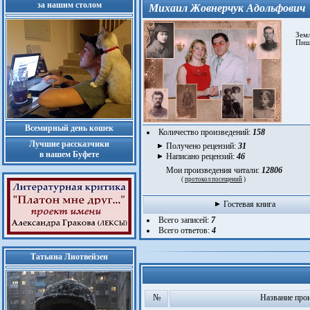
за нашим столом
Михаил Жовнерчук Адольфович
Земля
Пишу 
Всемирный день кошек
Количество произведений:
158
Лучшие рассказчики
Получено рецензий:
31
в нашем Буфете
Написано рецензий:
46
Мои произведения читали:
12806
(
протокол посещений
)
Гостевая книга
Всего записей:
7
Всего ответов:
4
Татьяна Лиотвейзен
№
Название про