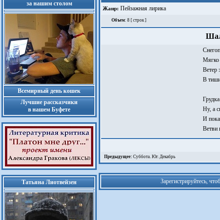
за нашим столом
Пейзажная лирика
Жанр:
Объем
: 8 [ строк ]
Шал
Снегоп
Мягко 
Ветер 
В тиши
Всемирный день кошек
Грудка
Лучшие рассказчики
Ну, а с
в нашем Буфете
И пока
Ветви 
Предыдущее:
Суббота. Юг. Декабрь
Зарегистрируйтесь, что
Татьяна Лиотвейзен