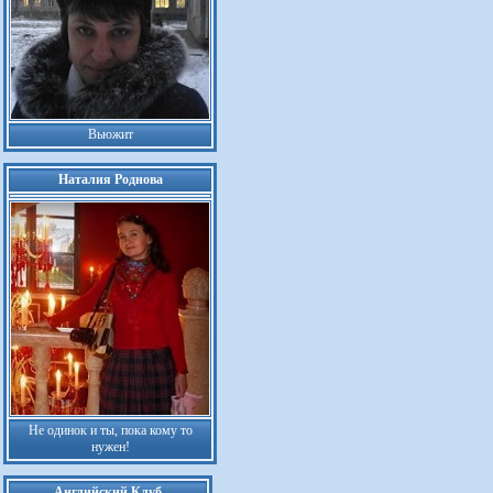
Вьюжит
Наталия Роднова
Не одинок и ты, пока кому то
нужен!
Английский Клуб