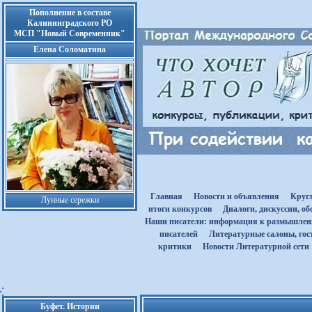
Пополнение в составе
Калининградского РО
МСП "Новый Современник"
Елена Соломатина
Главная
Новости и объявления
Круг
Лунные сережки
итоги конкурсов
Диалоги, дискуссии, о
Наши писатели: информация к размышле
писателей
Литературные салоны, гост
критики
Новости Литературной сети
Буфет. Истории