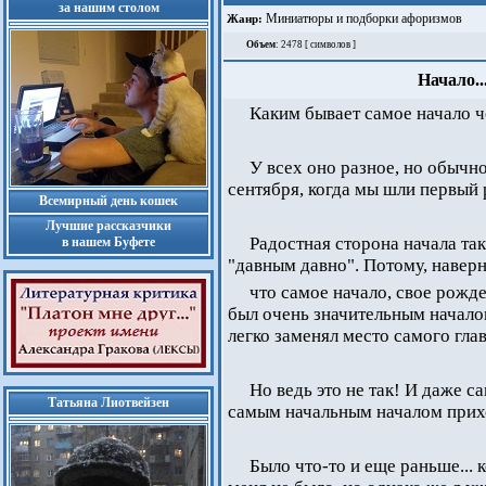
за нашим столом
Миниатюры и подборки афоризмов
Жанр:
Объем
: 2478 [ символов ]
Начало..
Каким бывает самое начало ч
У всех оно разное, но обычно
сентября, когда мы шли первый 
Всемирный день кошек
Лучшие рассказчики
Радостная сторона начала так
в нашем Буфете
"давным давно". Потому, наверн
что самое начало, свое рожден
был очень значительным начало
легко заменял место самого глав
Но ведь это не так! И даже 
Татьяна Лиотвейзен
самым начальным началом прихо
Было что-то и еще раньше... к