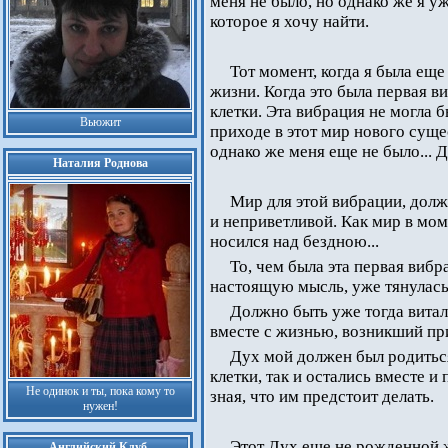
меня не было, но однако же я уж
которое я хочу найти.
Тот момент, когда я была ещ
жизни. Когда это была первая в
клетки. Эта вибрация не могла
Вьюжит
приходе в этот мир нового сущес
однако же меня еще не было... 
Наталия Роднова
Мир для этой вибрации, долж
и неприветливой. Как мир в мо
носился над бездною...
То, чем была эта первая виб
настоящую мысль, уже тянулась 
Должно быть уже тогда вита
вместе с жизнью, возникший пр
Дух мой должен был родиться
клетки, так и остались вместе и
Не одинок и ты, пока кому то
зная, что им предстоит делать.
нужен!
Этот Дух еще не рожденной жи
Английский Клуб