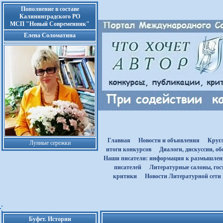
Пополнение в составе
Калининградского РО
МСП "Новый Современник"
Елена Соломатина
Главная
Новости и объявления
Круг
Лунные сережки
итоги конкурсов
Диалоги, дискуссии, о
Наши писатели: информация к размышле
писателей
Литературные салоны, гост
критики
Новости Литературной сети
Буфет. Истории