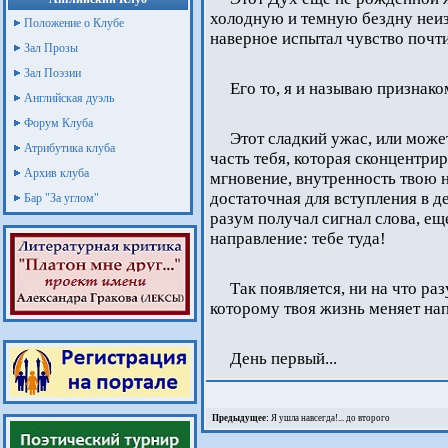
холодную и темную бездну неизв
Положение о Клубе
наверное испытал чувство почти
Зал Прозы
Зал Поэзии
Его то, я и называю признако
Английская дуэль
Форум Клуба
Этот сладкий ужас, или може
Атрибутика клуба
часть тебя, которая сконцентрир
Архив клуба
мгновение, внутренность твою н
достаточная для вступления в де
Бар "За углом"
разум получал сигнал слова, е
направление: тебе туда!
Так появляется, ни на что р
которому твоя жизнь меняет на
День первый...
Предыдущее:
Я ушла навсегда!... до второго