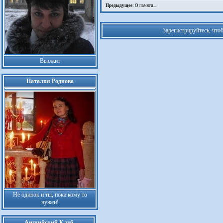
Предыдущее:
О памяти...
Зарегистрируйтесь, что
Вьюжит
Наталия Роднова
Не одинок и ты, пока кому то
нужен!
Английский Клуб