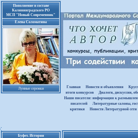
Пополнение в составе
Калининградского РО
МСП "Новый Современник"
Елена Соломатина
Главная
Новости и объявления
Круг
Лунные сережки
итоги конкурсов
Диалоги, дискуссии, о
Наши писатели: информация к размышле
писателей
Литературные салоны, гост
критики
Новости Литературной сети
Буфет. Истории