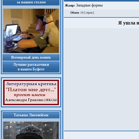
за нашим столом
Западные формы
Жанр:
Объем
: 14 [ строк ]
Я ушла на
Всемирный день кошек
Лучшие рассказчики
в нашем Буфете
Татьяна Лиотвейзен