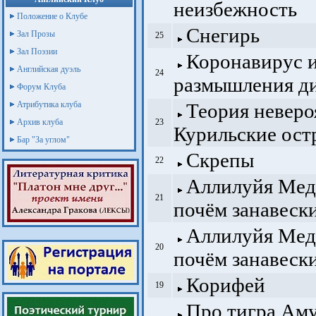
неизбежность
Положение о Клубе
Снегирь
Зал Прозы
25
Зал Поэзии
Коронавирус 
Английская дуэль
24
размышления ди
Форум Клуба
Атрибутика клуба
Теория неверо
Архив клуба
23
Курильские ост
Бар "За углом"
Скрепы
22
Аллилуйя Мед
21
почём занавески
Аллилуйя Мед
20
почём занавеск
Корифей
19
Про тигра Аму