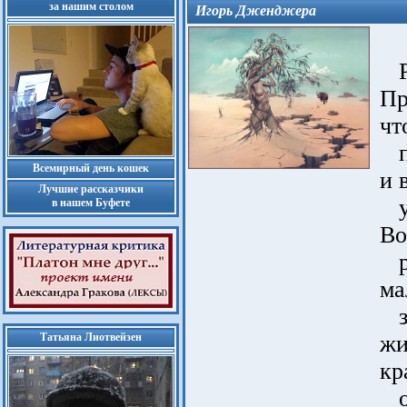
за нашим столом
Игорь Дженджера
Ро
Пр
чт
по
Всемирный день кошек
и 
Лучшие рассказчики
уд
в нашем Буфете
Во
ра
ма
за
Татьяна Лиотвейзен
жи
кр
ог