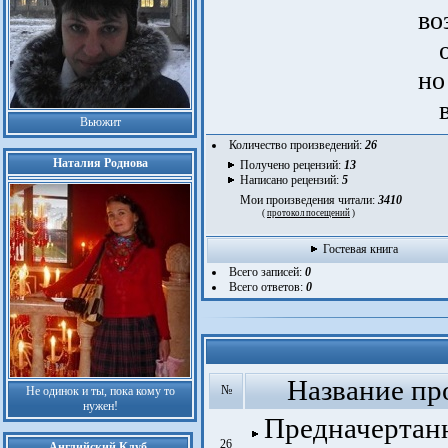
во
ос
но
вм
Вьюжит
Количество произведений:
26
Наталия Роднова
Получено рецензий:
13
Написано рецензий:
5
Мои произведения читали:
3410
(
протокол посещений
)
Гостевая книга
Всего записей:
0
Всего ответов:
0
Название пр
№
Не одинок и ты, пока кому то
нужен!
Предначертан
26
Английский Клуб