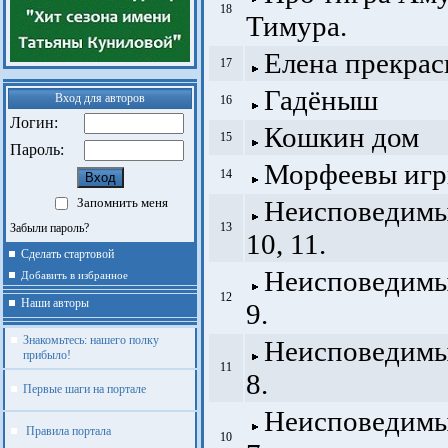
18
Тимура.
Елена прекрас
17
Гадёныш
Вход для авторов
16
Логин:
Кошкин дом
15
Пароль:
Морфеевы игр
14
Запомнить меня
Неисповедимы 
13
Забыли пароль?
10, 11.
Сделать стартовой
Неисповедимы 
Добавить в избранное
12
Наши авторы
9.
Знакомьтесь: нашего полку
Неисповедимы 
прибыло!
11
8.
Первые шаги на портале
Неисповедимы 
Правила портала
10