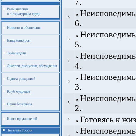
7.
Размышления
Неисповедимы 
о литературном труде
9
6.
Новости и объявления
Неисповедимы 
8
Блиц-конкурсы
5.
Неисповедимы 
Тема недели
7
4.
Диалоги, дискуссии, обсуждения
Неисповедимы 
С днем рождения!
6
3.
Клуб мудрецов
Неисповедимы 
5
Наши Бенефисы
2.
Готовясь к жи
Книга предложений
4
Неисповедимы 
Писатели России
3