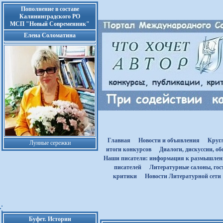
Пополнение в составе
Калининградского РО
МСП "Новый Современник"
Елена Соломатина
Главная
Новости и объявления
Круг
Лунные сережки
итоги конкурсов
Диалоги, дискуссии, о
Наши писатели: информация к размышле
писателей
Литературные салоны, гост
критики
Новости Литературной сети
Буфет. Истории