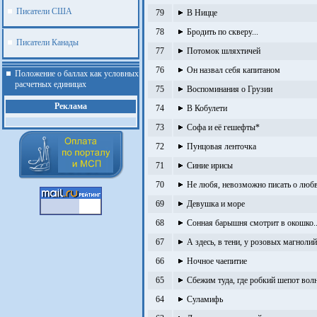
Писатели США
79
В Ницце
78
Бродить по скверу...
Писатели Канады
77
Потомок шляхтичей
76
Он назвал себя капитаном
Положение о баллах как условных
расчетных единицах
75
Воспоминания о Грузии
Реклама
74
В Кобулети
73
Софа и её гешефты*
72
Пунцовая ленточка
71
Синие ирисы
70
Не любя, невозможно писать о любв
69
Девушка и море
68
Сонная барышня смотрит в окошко..
67
А здесь, в тени, у розовых магнолий.
66
Ночное чаепитие
65
Сбежим туда, где робкий шепот волн
.
64
Суламифь