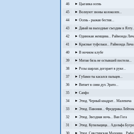
46
Цыганка осень
45
Волнуют звоны колоколен...
44
Осень - рыжая бестия...
43
Давай на выходные съездим в Ялту..
42
Одинокая женщина... Раймонда Лич
41
Красные туфельки... Раймонда Лича
40
В ночном клубе
39
Мятая бязь не остывшей постели...
38
Розы шарлах догорает в руке...
37
Губами ты касался пальцев...
36
Витает в сини дух Эрато...
35
Сапфо
34
Этюд. Черный квадрат... Малевича
33
Этюд. Павония... Фредерика Лейтон
32
Этюд. Звездная ночь... Ван Гога
31
Этюд. Купальщица... Адольфа Бугро
30
Этюд. Сикстинская Мадонна... Рафа