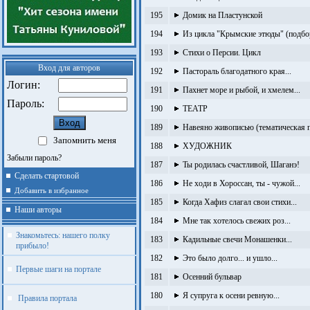
195
Домик на Пластунской
194
Из цикла "Крымские этюды" (подбо
193
Стихи о Персии. Цикл
Вход для авторов
192
Пастораль благодатного края...
Логин:
191
Пахнет море и рыбой, и хмелем...
Пароль:
190
ТЕАТР
189
Навеяно живописью (тематическая п
Запомнить меня
188
ХУДОЖНИК
Забыли пароль?
187
Ты родилась счастливой, Шаганэ!
Сделать стартовой
186
Не ходи в Хороссан, ты - чужой...
Добавить в избранное
185
Когда Хафиз слагал свои стихи...
Наши авторы
184
Мне так хотелось свежих роз...
Знакомьтесь: нашего полку
183
Кадильные свечи Монашенки...
прибыло!
182
Это было долго... и ушло...
Первые шаги на портале
181
Осенний бульвар
180
Я супруга к осени ревную...
Правила портала