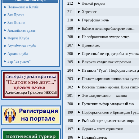
212
Лесной родник
Положение о Клубе
211
Херсонес
Зал Прозы
210
Гурзуфская ночь
Зал Поэзии
209
Бабьего лета пора быстротечная...
Английская дуэль
208
На заброшенном хуторе вечер...
Форум Клуба
207
Лунный лес
Атрибутика клуба
Архив клуба
206
Сиреневый вечер, сугробы на улочка
Бар "За углом"
205
В церкви сладко пахнет розами...
204
Из цикла "Русь". Подборка стихов 
203
Пылает кармином шиповника кусти
202
Востока пряный аромат. Цикл стихо
201
Это сладкое слово — халява
200
Греческих амфор загадочный лик...
199
Подборка стихов о Крыме для Груш
198
Рыбный порт вдыхает запах моря...
197
Дорога – лента серпантина...
196
Поздний цветок