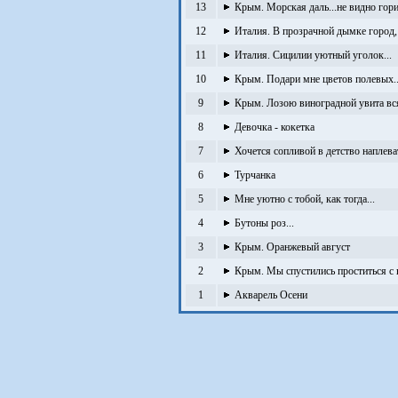
13
Крым. Морская даль...не видно гори
12
Италия. В прозрачной дымке город, 
11
Италия. Сицилии уютный уголок...
10
Крым. Подари мне цветов полевых..
9
Крым. Лозою виноградной увита вся 
8
Девочка - кокетка
7
Хочется сопливой в детство наплеват
6
Турчанка
5
Мне уютно с тобой, как тогда...
4
Бутоны роз...
3
Крым. Оранжевый август
2
Крым. Мы спустились проститься с в
1
Акварель Осени