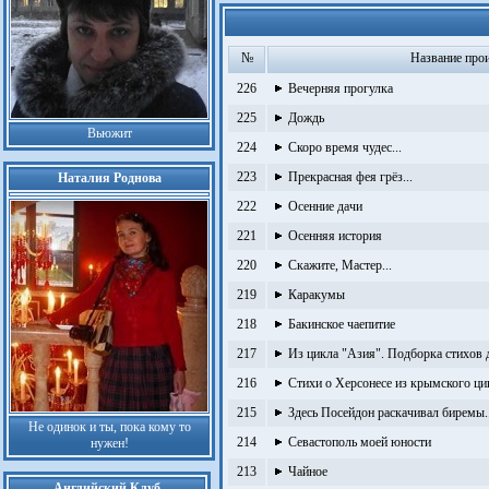
№
Название про
226
Вечерняя прогулка
225
Дождь
Вьюжит
224
Скоро время чудес...
223
Прекрасная фея грёз...
Наталия Роднова
222
Осенние дачи
221
Осенняя история
220
Скажите, Мастер...
219
Каракумы
218
Бакинское чаепитие
217
Из цикла "Азия". Подборка стихов 
216
Стихи о Херсонесе из крымского ци
215
Здесь Посейдон раскачивал биремы..
Не одинок и ты, пока кому то
214
Севастополь моей юности
нужен!
213
Чайное
Английский Клуб