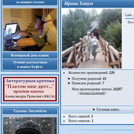
за нашим столом
Ирина Ханум
Сайт:
Поэт 
Всемирный день кошек
Лучшие рассказчики
в нашем Буфете
Количество произведений:
226
Получено рецензий:
61
Написано рецензий:
7
Мои произведения читали:
24207
(
протокол посещений
)
Гостевая книга
Татьяна Лиотвейзен
Всего записей:
1
Всего ответов:
1