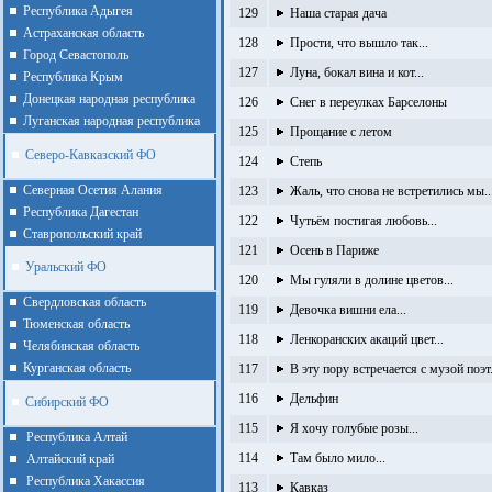
Республика Адыгея
129
Наша старая дача
Астраханская область
128
Прости, что вышло так...
Город Севастополь
127
Луна, бокал вина и кот...
Республика Крым
Донецкая народная республика
126
Снег в переулках Барселоны
Луганская народная республика
125
Прощание с летом
Северо-Кавказский ФО
124
Степь
Северная Осетия Алания
123
Жаль, что снова не встретились мы..
Республика Дагестан
122
Чутьём постигая любовь...
Ставропольский край
121
Осень в Париже
Уральский ФО
120
Мы гуляли в долине цветов...
Cвердловская область
119
Девочка вишни ела...
Тюменская область
118
Ленкоранских акаций цвет...
Челябинская область
Курганская область
117
В эту пору встречается с музой поэт.
116
Дельфин
Сибирский ФО
115
Я хочу голубые розы...
Республика Алтай
114
Там было мило...
Алтайcкий край
Республика Хакассия
113
Кавказ