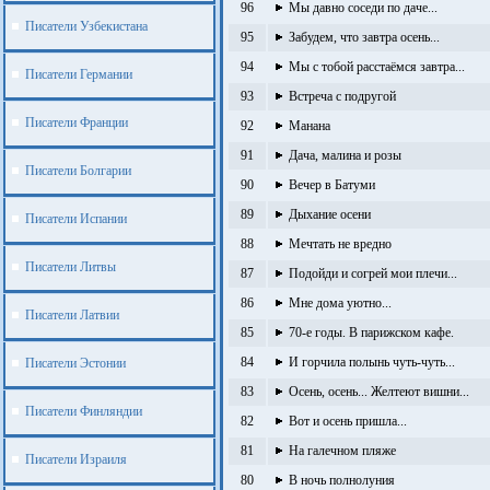
96
Мы давно соседи по даче...
Писатели Узбекистана
95
Забудем, что завтра осень...
94
Мы с тобой расстаёмся завтра...
Писатели Германии
93
Встреча с подругой
Писатели Франции
92
Манана
91
Дача, малина и розы
Писатели Болгарии
90
Вечер в Батуми
89
Дыхание осени
Писатели Испании
88
Мечтать не вредно
Писатели Литвы
87
Подойди и согрей мои плечи...
86
Мне дома уютно...
Писатели Латвии
85
70-е годы. В парижском кафе.
84
И горчила полынь чуть-чуть...
Писатели Эстонии
83
Осень, осень... Желтеют вишни...
Писатели Финляндии
82
Вот и осень пришла...
81
На галечном пляже
Писатели Израиля
80
В ночь полнолуния