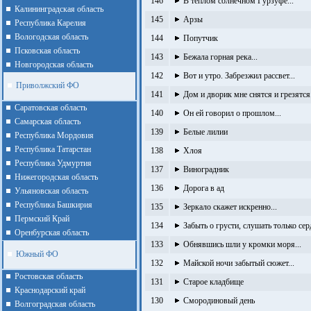
146
В тёплом солнечном Гурзуфе...
Калининградская область
145
Арзы
Республика Карелия
Вологодская область
144
Попутчик
Псковская область
143
Бежала горная река...
Новгородская область
142
Вот и утро. Забрезжил рассвет...
Приволжский ФО
141
Дом и дворик мне снятся и грезятся.
Cаратовская область
140
Он ей говорил о прошлом...
Cамарская область
139
Белые лилии
Республика Мордовия
Республика Татарстан
138
Хлоя
Республика Удмуртия
137
Виноградник
Нижегородская область
136
Дорога в ад
Ульяновская область
Республика Башкирия
135
Зеркало скажет искренно...
Пермский Край
134
Забыть о грусти, слушать только серд
Оренбурская область
133
Обнявшись шли у кромки моря...
Южный ФО
132
Майской ночи забытый сюжет...
Ростовская область
131
Старое кладбище
Краснодарский край
130
Смородиновый день
Волгоградская область