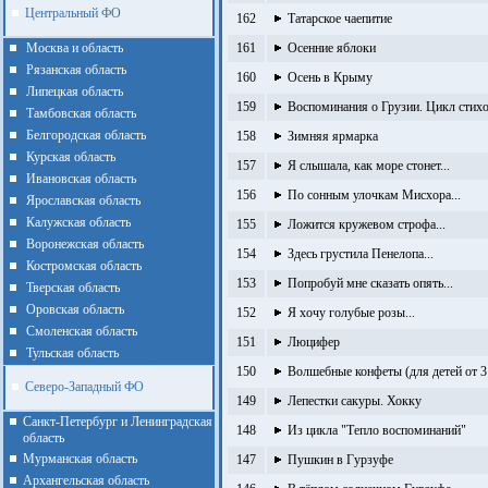
Центральный ФО
162
Татарское чаепитие
Москва и область
161
Осенние яблоки
Рязанская область
160
Осень в Крыму
Липецкая область
159
Воспоминания о Грузии. Цикл стих
Тамбовская область
Белгородская область
158
Зимняя ярмарка
Курская область
157
Я слышала, как море стонет...
Ивановская область
156
По сонным улочкам Мисхора...
Ярославская область
Калужская область
155
Ложится кружевом строфа...
Воронежская область
154
Здесь грустила Пенелопа...
Костромская область
153
Попробуй мне сказать опять...
Тверская область
Оровская область
152
Я хочу голубые розы...
Смоленская область
151
Люцифер
Тульская область
150
Волшебные конфеты (для детей от 3 
Северо-Западный ФО
149
Лепестки сакуры. Хокку
Санкт-Петербург и Ленинградская
148
Из цикла "Тепло воспоминаний"
область
Мурманская область
147
Пушкин в Гурзуфе
Архангельская область