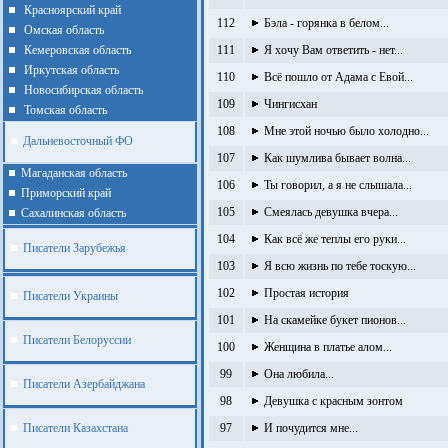
Красноярский край
112
Бэла - горянка в белом...
Омская область
Кемеровская область
111
Я хочу Вам ответить - нет...
Иркутская область
110
Всё пошло от Адама с Евой...
Новосибирская область
109
Чингисхан
Томская область
108
Мне этой ночью было холодно...
Дальневосточный ФО
107
Как шумлива бывает волна...
Магаданская область
106
Ты говорил, а я не слышала...
Приморский край
105
Смеялась девушка вчера...
Cахалинская область
104
Как всё же теплы его руки...
Писатели Зарубежья
103
Я всю жизнь по тебе тоскую...
102
Простая история
Писатели Украины
101
На скамейке букет пионов...
Писатели Белоруссии
100
Женщина в платье алом...
99
Она любила...
Писатели Азербайджана
98
Девушка с красным зонтом
Писатели Казахстана
97
И почудится мне...