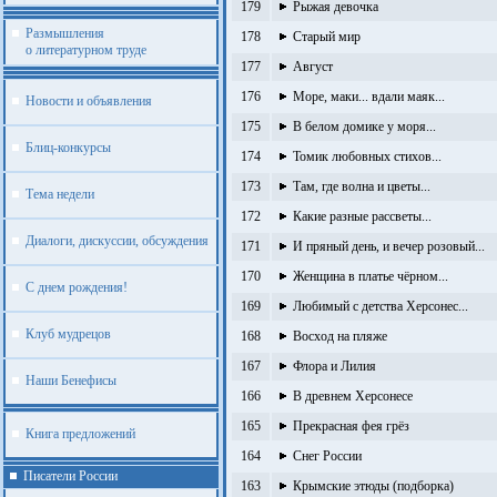
179
Рыжая девочка
Размышления
178
Старый мир
о литературном труде
177
Август
176
Море, маки... вдали маяк...
Новости и объявления
175
В белом домике у моря...
Блиц-конкурсы
174
Томик любовных стихов...
173
Там, где волна и цветы...
Тема недели
172
Какие разные рассветы...
Диалоги, дискуссии, обсуждения
171
И пряный день, и вечер розовый...
170
Женщина в платье чёрном...
С днем рождения!
169
Любимый с детства Херсонес...
Клуб мудрецов
168
Восход на пляже
167
Флора и Лилия
Наши Бенефисы
166
В древнем Херсонесе
165
Прекрасная фея грёз
Книга предложений
164
Снег России
Писатели России
163
Крымские этюды (подборка)