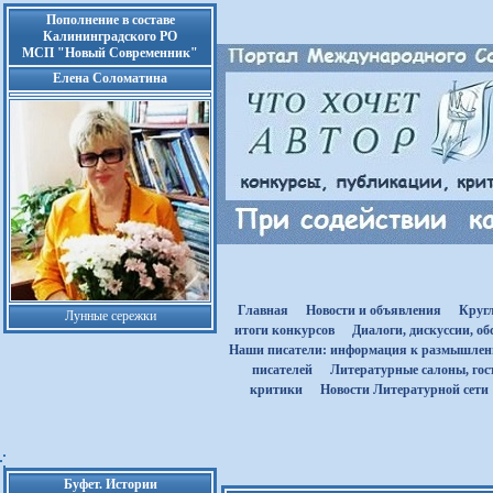
Пополнение в составе
Калининградского РО
МСП "Новый Современник"
Елена Соломатина
Главная
Новости и объявления
Круг
Лунные сережки
итоги конкурсов
Диалоги, дискуссии, о
Наши писатели: информация к размышле
писателей
Литературные салоны, гост
критики
Новости Литературной сети
Буфет. Истории