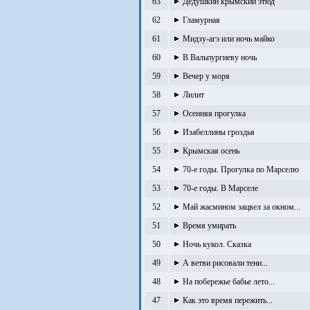
63
Дедушкин крымский этюд
62
Гламурная
61
Мидзу-агэ или ночь майко
60
В Вальпургиеву ночь
59
Вечер у моря
58
Лилит
57
Осенняя прогулка
56
Изабеллины гроздья
55
Крымская осень
54
70-е годы. Прогулка по Марселю
53
70-е годы. В Марселе
52
Май жасмином зацвел за окном...
51
Время умирать
50
Ночь кукол. Сказка
49
А ветви рисовали тени...
48
На побережье бабье лето...
47
Как это время пережить...