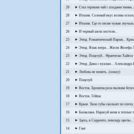
29
Стал терпким чай с плодами тмина..
28
Италия. Соленый вкус волны остался
27
Италия. Где-то песня чужая звучала.
26
И черный шелк постели...
25
Этюд. Романтический Париж... Кри
24
Этюд. Язык веера... Жюля Жозефа 
23
Этюд. Поцелуй... Франческо Хайеса
22
Этюд. Дама с вуалью... Александра
21
Любовь не понять...(хокку)
20
Поцелуй
19
Восток. Брошена роза пылким безум
18
Восток. Гейша
17
Крым. Твои губы скользят по плечу..
16
Балаклава. Нарисуй меня в теплых т
15
Здесь, в Сорренто, повсюду цветы...
14
Ганг