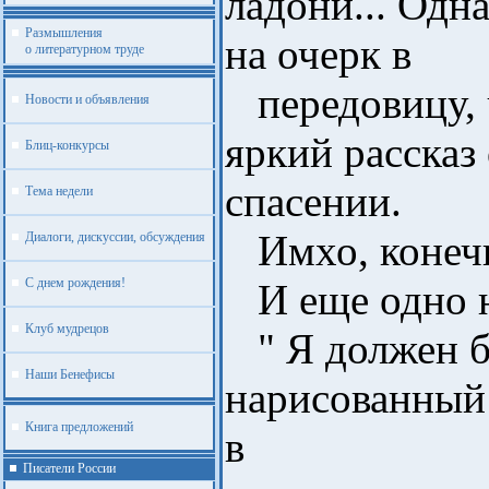
ладони... Одн
Размышления
на очерк в
о литературном труде
передовицу, 
Новости и объявления
яркий рассказ
Блиц-конкурсы
спасении.
Тема недели
Имхо, конеч
Диалоги, дискуссии, обсуждения
С днем рождения!
И еще одно не
Клуб мудрецов
" Я должен бы
Наши Бенефисы
нарисованный 
Книга предложений
в
Писатели России