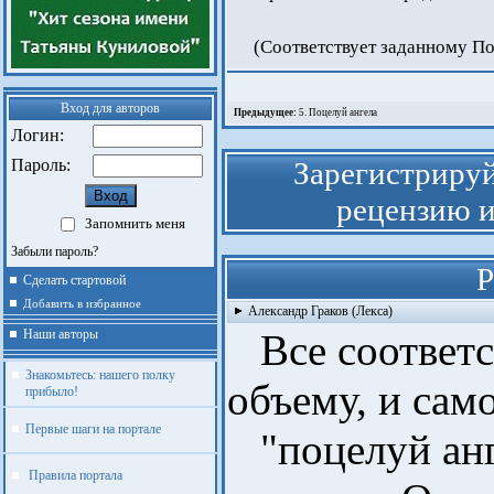
(Соответствует заданному П
Вход для авторов
Предыдущее:
5. Поцелуй ангела
Логин:
Пароль:
Зарегистрируй
рецензию и
Запомнить меня
Забыли пароль?
Р
Сделать стартовой
Добавить в избранное
Александр Граков (Лекса)
Наши авторы
Все соответст
Знакомьтесь: нашего полку
объему, и сам
прибыло!
Первые шаги на портале
"поцелуй анге
Правила портала