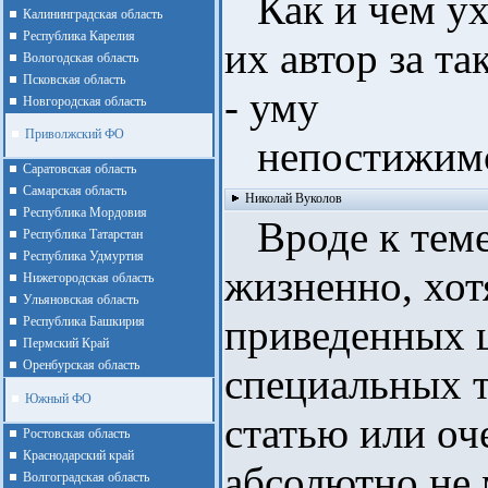
Как и чем ух
Калининградская область
Республика Карелия
их автор за та
Вологодская область
Псковская область
- уму
Новгородская область
Приволжский ФО
непостижим
Cаратовская область
Cамарская область
Николай Вуколов
Республика Мордовия
Вроде к теме
Республика Татарстан
Республика Удмуртия
жизненно, хотя
Нижегородская область
Ульяновская область
приведенных 
Республика Башкирия
Пермский Край
Оренбурская область
специальных 
Южный ФО
статью или оче
Ростовская область
Краснодарский край
абсолютно не 
Волгоградская область