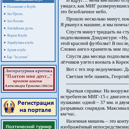
И вдруг… меня внезапно оглу
увидел, как МИГ развернувшись,
Положение о Клубе
это безоблачное небо.
Зал Прозы
Прошло несколько минут, пока
Зал Поэзии
Я рванул к машине, и мы помча
Английская дуэль
Спустя минут тридцать на с
Форум Клуба
подполковник Дзидзигури: «Ну, 
Атрибутика клуба
этой красной футболке! В после
Словно ангел-хранитель мне под
Архив клуба
Спустя два месяца подполков
Бар "За углом"
лётчиков улетел воевать в Коре
Вот с тех пор недоумеваю: Д
Светлая тебе память, Георгий
------------------------------------
Краткая справка: На вооруже
истребители МИГ-15 с двигател
пушками: одной – 37 мм. и дву
разрывных снарядов. Максималь
км/час.
Наземная мишень – это конту
изображённый непосредственно 