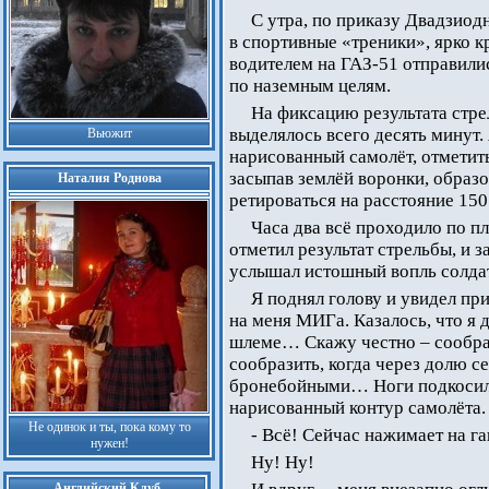
С утра, по приказу Двадзиод
в спортивные «треники», ярко к
водителем на ГАЗ-51 отправилис
по наземным целям.
На фиксацию результата стре
выделялось всего десять минут.
Вьюжит
нарисованный самолёт, отметить
засыпав землёй воронки, образ
Наталия Роднова
ретироваться на расстояние 150
Часа два всё проходило по п
отметил результат стрельбы, и 
услышал истошный вопль солдат
Я поднял голову и увидел п
на меня МИГа. Казалось, что я 
шлеме… Скажу честно – сообраз
сообразить, когда через долю 
бронебойными… Ноги подкосились
нарисованный контур самолёта.
Не одинок и ты, пока кому то
- Всё! Сейчас нажимает на г
нужен!
Ну! Ну!
Английский Клуб