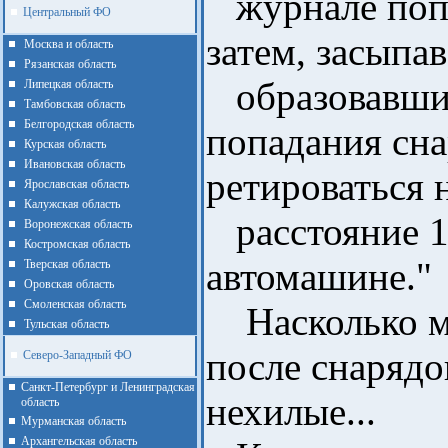
журнале попа
Центральный ФО
затем, засыпа
Москва и область
Рязанская область
образовавшие
Липецкая область
Тамбовская область
Белгородская область
попадания сна
Курская область
Ивановская область
ретироваться 
Ярославская область
Калужская область
расстояние 1
Воронежская область
Костромская область
автомашине."
Тверская область
Оровская область
Смоленская область
Насколько мн
Тульская область
после снарядо
Северо-Западный ФО
Санкт-Петербург и Ленинградская
нехилые...
область
Мурманская область
Архангельская область