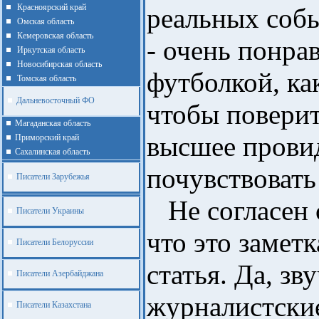
Красноярский край
реальных собы
Омская область
Кемеровская область
- очень понра
Иркутская область
Новосибирская область
футболкой, ка
Томская область
Дальневосточный ФО
чтобы поверит
Магаданская область
высшее прови
Приморский край
Cахалинская область
почувствовать
Писатели Зарубежья
Не согласен 
Писатели Украины
что это замет
Писатели Белоруссии
статья. Да, зв
Писатели Азербайджана
журналистские
Писатели Казахстана