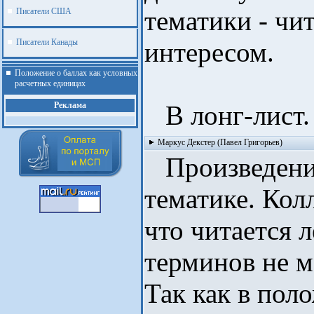
тематики - чит
Писатели США
Писатели Канады
интересом.
Положение о баллах как условных
расчетных единицах
Реклама
В лонг-лист.
Маркус Декстер (Павел Григорьев)
Произведение
тематике. Кол
что читается л
терминов не 
Так как в пол
.