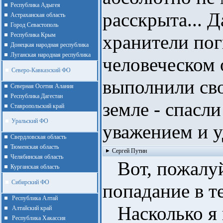
Республика Адыгея
расскрыта... Д
Астраханская область
Город Севастополь
Республика Крым
хранители пог
Донецкая народная республика
Луганская народная республика
человеческом 
Северо-Кавказский ФО
выполнили св
Северная Осетия Алания
Республика Дагестан
земле - спасли 
Ставропольский край
Уральский ФО
уважением и у
Cвердловская область
Тюменская область
Сергей Путин
Челябинская область
Вот, пожалуй
Курганская область
Сибирский ФО
попадание в т
Республика Алтай
Насколько я п
Алтайcкий край
Республика Хакассия