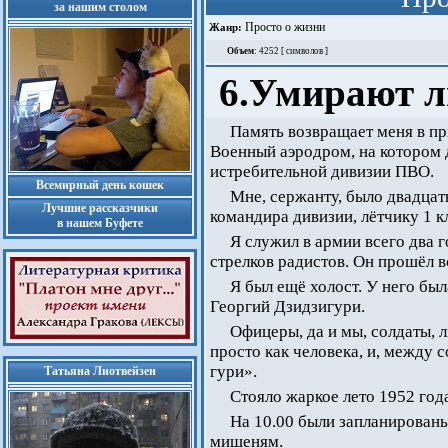
за нашим столом
Просто о жизни
Жанр:
Объем
: 4252 [ символов ]
6.Умирают л
Память возвращает меня в п
Военный аэродром, на котором 
истребительной дивизии ПВО.
Всемирный день кошек
Мне, сержанту, было двадцать
Лучшие рассказчики
командира дивизии, лётчику 1 кл
в нашем Буфете
Я служил в армии всего два г
стрелков радистов. Он прошёл в
Я был ещё холост. У него был
Георгий Дзидзигури.
Офицеры, да и мы, солдаты, 
просто как человека, и, между 
гури».
Татьяна Лиотвейзен
Стояло жаркое лето 1952 год
На 10.00 были запланирован
мишеням.