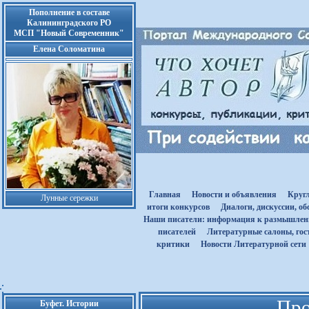
Пополнение в составе
Калининградского РО
МСП "Новый Современник"
Елена Соломатина
Главная
Новости и объявления
Круг
Лунные сережки
итоги конкурсов
Диалоги, дискуссии, о
Наши писатели: информация к размышле
писателей
Литературные салоны, гост
критики
Новости Литературной сети
Про
Буфет. Истории