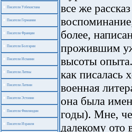
все же рассказ 
Писатели Узбекистана
воспоминание­
Писатели Германии
более, написа
Писатели Франции
прожившим уже
Писатели Болгарии
высоты опыта.
Писатели Испании
как писалась 
Писатели Литвы
военная литер
Писатели Латвии
она была имен
Писатели Эстонии
годы). Мне, ч
Писатели Финляндии
далекому ото 
Писатели Израиля