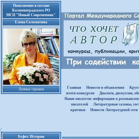
Пополнение в составе
Калининградского РО
МСП "Новый Современник"
Елена Соломатина
Главная
Новости и объявления
Круг
Лунные сережки
итоги конкурсов
Диалоги, дискуссии, о
Наши писатели: информация к размышле
писателей
Литературные салоны, гост
критики
Новости Литературной сети
Буфет. Истории