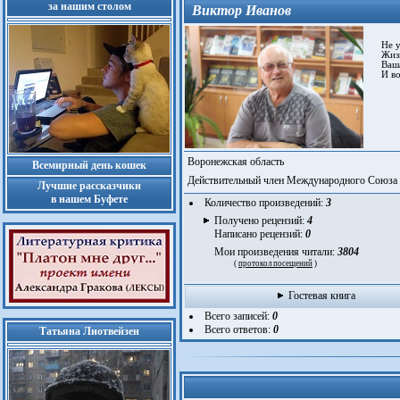
за нашим столом
Виктор Иванов
Не ус
Жизнь
Ваша 
И воз
Воронежская область
Всемирный день кошек
Действительный член Международного Союза 
Лучшие рассказчики
в нашем Буфете
Количество произведений:
3
Получено рецензий:
4
Написано рецензий:
0
Мои произведения читали:
3804
(
протокол посещений
)
Гостевая книга
Всего записей:
0
Всего ответов:
0
Татьяна Лиотвейзен