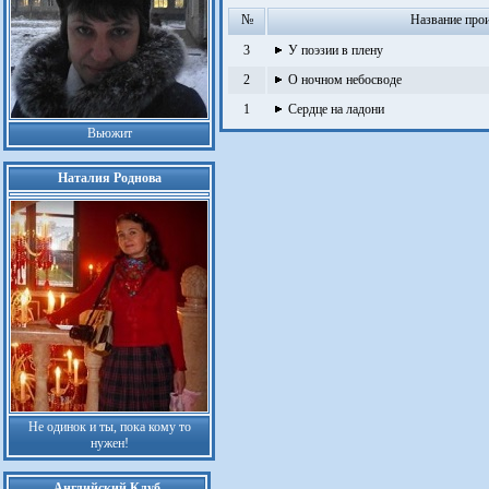
№
Название про
3
У поэзии в плену
2
О ночном небосводе
1
Сердце на ладони
Вьюжит
Наталия Роднова
Не одинок и ты, пока кому то
нужен!
Английский Клуб