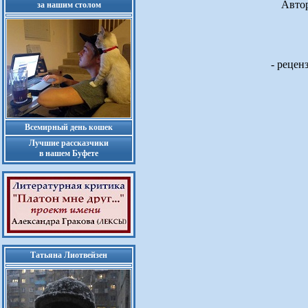
Авто
за нашим столом
- рецен
Всемирный день кошек
Лучшие рассказчики
в нашем Буфете
Татьяна Лиотвейзен