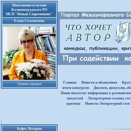
Пополнение в составе
Калининградского РО
МСП "Новый Современник"
Елена Соломатина
Главная
Новости и объявления
Круг
Лунные сережки
итоги конкурсов
Диалоги, дискуссии, о
Наши писатели: информация к размышле
писателей
Литературные салоны, гост
критики
Новости Литературной сети
Буфет. Истории