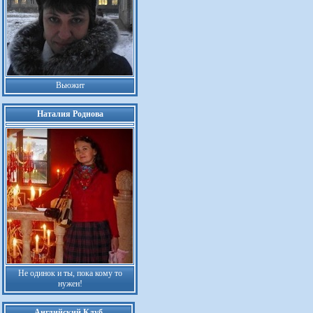
Вьюжит
Наталия Роднова
Не одинок и ты, пока кому то
нужен!
Английский Клуб