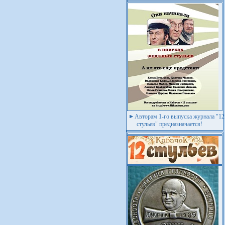
Авторам 1-го выпуска журнала "12
стульев" предназначается!