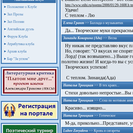
http://www.stihi.ru/poems/2006/01/29-1608.h t
Положение о Клубе
Удачи!
Зал Прозы
С теплом - Лю
Зал Поэзии
Елена Грант
>>
Баллада о музыкантах
Английская дуэль
Да... Творческие муки прекрасны 
Форум Клуба
Зинаида Кокорина (Ада)
>>
Весна
Атрибутика клуба
Ну никак не представляю вкус пл
Но, говорят: "О вкусах не спорят
Архив клуба
Лорд! (так возвышено...) Выше гол
Бар "За углом"
полотно жизни! И когда-то вы с ус
Творческих успехов!
С теплом. Зинаида(Ада)
Наталья Троицкая
>>
В тех краях...
Стихи довольно непростые...Вы и
Наталья Троицкая
>>
Слэш по мотивам ани
Красиво... изящно...
Наталья Троицкая
>>
Готическое
М-да, прикольно...Представ­ьте,­ у
Lubov Zavyalova
>>
Кровь и сигареты