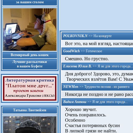
за нашим столом
POLKOVNIK.N
>>
На концерте
Вот это, на мой взгляд, настояща
GoodWitch
>>
Готическое
Всемирный день кошек
Смешно. Но грустно.
Лучшие рассказчики
в нашем Буфете
Елисеева Юлия В.
>>
Я не для этого города...
Дня доброго! Здорово, это, думаю
Творческих взлётов Вам! С Уваж
NEWMen
>>
Трудности поэзии - из раннего
Никогда не поздно и не рано расск
Вадим Антош
>>
Я не для этого города...
Хорошо звучит.
Татьяна Лиотвейзен
Очень понравилось.
Особенно
Счастья потерянных бусин
В липкой грязи не найти.