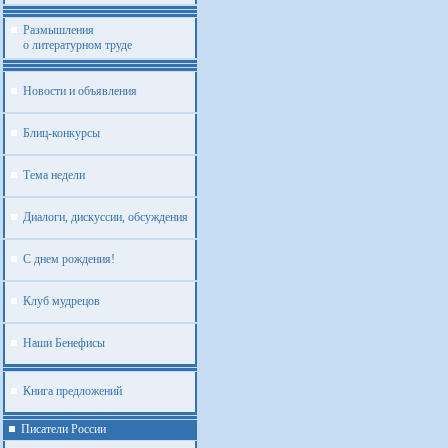
Размышления
о литературном труде
Новости и объявления
Блиц-конкурсы
Тема недели
Диалоги, дискуссии, обсуждения
С днем рождения!
Клуб мудрецов
Наши Бенефисы
Книга предложений
Писатели России