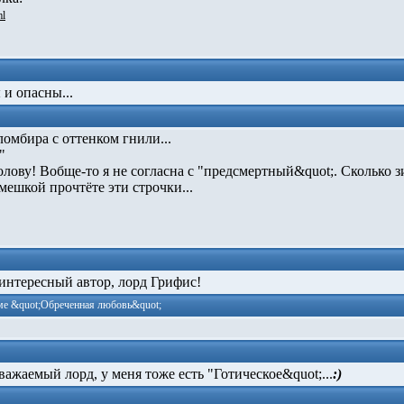
ml
и опасны...
омбира с оттенком гнили...
"
ову! Вобще-то я не согласна с "предсмертный&q­uot;.­ Сколько 
мешкой прочтёте эти строчки...
нтересный автор, лорд Грифис!
ме &quot;Обреченная любовь&quot;
важаемый лорд, у меня тоже есть "Готическое&quo­t;...­
:)