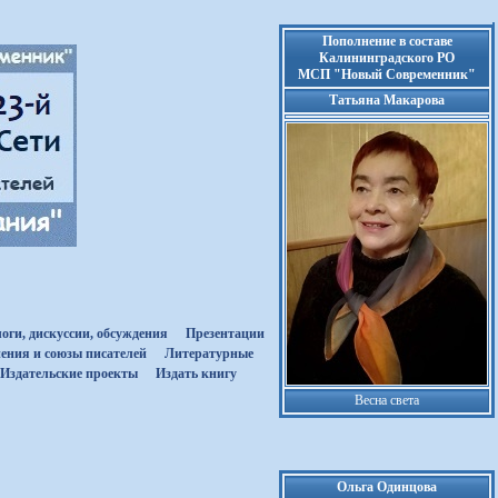
Пополнение в составе
Калининградского РО
МСП "Новый Современник"
Татьяна Макарова
оги, дискуссии, обсуждения
Презентации
ения и союзы писателей
Литературные
Издательские проекты
Издать книгу
Весна света
Ольга Одинцова