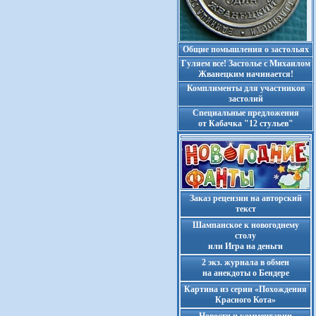
Общие помышления о застольях
Гуляем все! Застолье с Михаилом
Жванецким начинается!
Комплименты для участников
застолий
Cпециальные предложения
от Кабачка "12 стульев"
Заказ рецензии на авторский
текст
Шампанское к новогоднему
столу
или Игра на деньги
2 экз. журнала в обмен
на анекдоты о Бендере
Картина из серии «Похождения
Красного Кота»