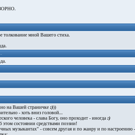
ЮЗОРНО.
е толкование мной Вашего стиха.
да.
..
да.
ано на Вашей страничке
:)
))
тельно - хоть вниз головой...
кого человека - слава Богу, оно проходит - иногда
:)
 этом состоянии средствами поэзии!
чных музыкантах" - совсем другая и по жанру и по настроению -
лка: