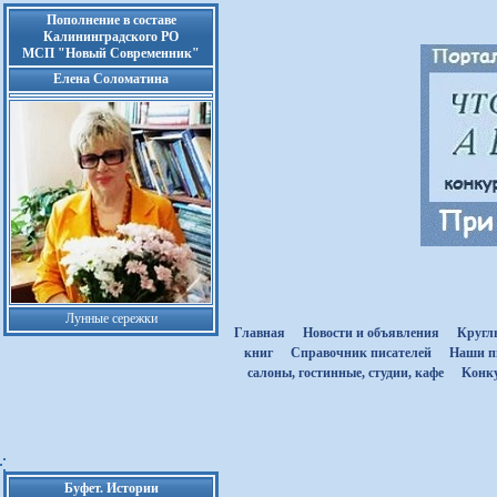
Пополнение в составе
Калининградского РО
МСП "Новый Современник"
Елена Соломатина
Лунные сережки
Главная
Новости и объявления
Кругл
книг
Cправочник писателей
Наши п
салоны, гостинные, студии, кафе
Kонк
Буфет. Истории