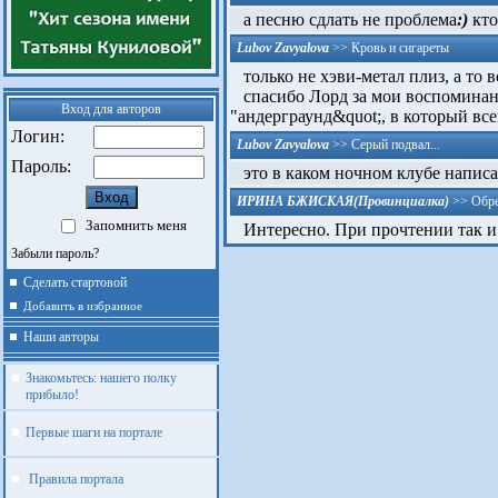
а песню сдлать не проблема
:)
кто
Lubov Zavyalova
>>
Кровь и сигареты
только не хэви-метал плиз, а то в
спасибо Лорд за мои воспоминани
Вход для авторов
"андерграунд&qu­ot;,­ в который вс
Логин:
Lubov Zavyalova
>>
Серый подвал...
Пароль:
это в каком ночном клубе напис
ИРИНА БЖИСКАЯ(Провинциалка)
>>
Обре
Запомнить меня
Интересно. При прочтении так и п
Забыли пароль?
Сделать стартовой
Добавить в избранное
Наши авторы
Знакомьтесь: нашего полку
прибыло!
Первые шаги на портале
Правила портала