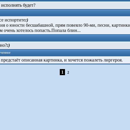
 исполнять будет?
се испортите
:)
я о юности бесшабашной, прям повеяло 90-ми, песни, картинки
ем очень хотелось попасть.Попала блин...
ано?
:)
ченное
редстаёт описанная картинка, и хочется пожалеть лиргероя.
1
2