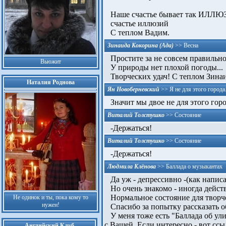
Наше счастье бывает так ИЛЛ
счастье иллюзий
С теплом Вадим.
Зинаида Кокорина (Ада)
>>
Весна
Простите за не совсем правильно
Вьюжит
У природы нет плохой погоды...
Творческих удач! С теплом Зинаи
Наталия Роднова
Ян Новоберневский
>>
Я не для этого города.
Значит мы двое не для этого горо
Виталий Толстушко
>>
Состояние
-Держаться!
Виталий Толстушко
>>
Состояние
-Держаться!
Людмила Клёнова
>>
Баллада о музыкантах
Да уж - депрессивно -(как напис
Но очень знакомо - иногда действи
Нормальное состояние для творчес
Не одинок и ты, пока кому то
нужен!
Спасибо за попытку рассказать об
У меня тоже есть "Баллада об ули
с Вашей. Если интересно - вот ссы
Английский Клуб