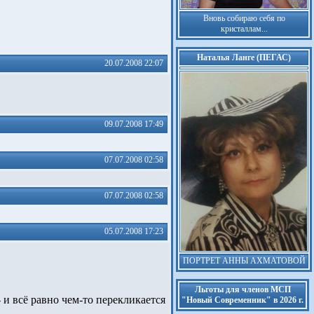
Вновь собираю себя по
кристаллам...
Наталья Ланге (ПЕГАС)
20.07.2008 22:07
09.07.2008 17:49
07.07.2008 02:58
07.07.2008 02:58
05.07.2008 17:23
ПОРТРЕТ АННЫ АХМАТОВОЙ
Льготы для членов МСП
 и всё равно чем-то перекликается
"Новый Современник" в 2026 г.