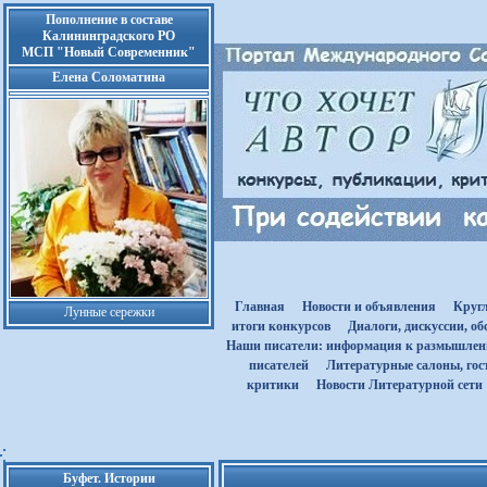
Пополнение в составе
Калининградского РО
МСП "Новый Современник"
Елена Соломатина
Главная
Новости и объявления
Круг
Лунные сережки
итоги конкурсов
Диалоги, дискуссии, о
Наши писатели: информация к размышле
писателей
Литературные салоны, гост
критики
Новости Литературной сети
Буфет. Истории