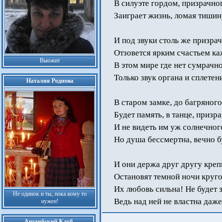
В силуэте гордом, призрачно
Заиграет жизнь, ломая тишин
И под звуки столь же призрач
Отзовется ярким счастьем ка
Вьюжит
В этом мире где нет сумрачно
Только звук органа и сплетен
Наталия Роднова
В старом замке, до багряного
Будет память, в танце, призр
И не видеть им уж солнечного
Но душа бессмертна, вечно б
И они держа друг другу креп
Остановят темной ночи круго
Их любовь сильна! Не будет з
Не одинок и ты, пока кому то
Ведь над ней не властна даже
нужен!
Английский Клуб