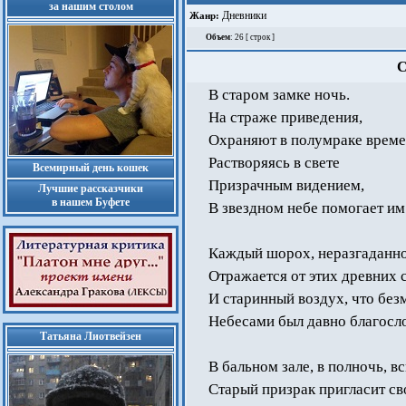
за нашим столом
Дневники
Жанр:
Объем
: 26 [ строк ]
С
В старом замке ночь.
На страже приведения,
Охраняют в полумраке време
Растворяясь в свете
Всемирный день кошек
Призрачным видением,
Лучшие рассказчики
в нашем Буфете
В звездном небе помогает им
Каждый шорох, неразгаданно
Отражается от этих древних с
И старинный воздух, что без
Небесами был давно благосл
Татьяна Лиотвейзен
В бальном зале, в полночь, в
Старый призрак пригласит св