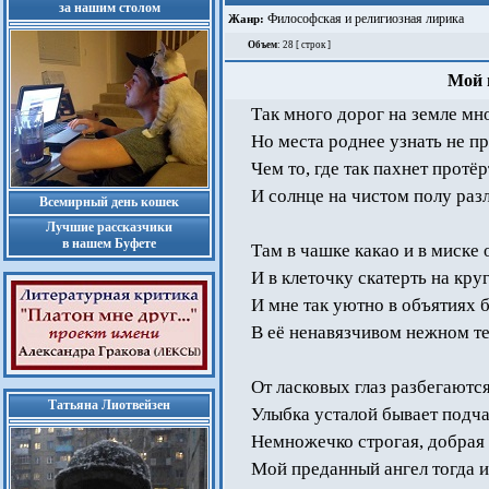
за нашим столом
Философская и религиозная лирика
Жанр:
Объем
: 28 [ строк ]
Мой 
Так много дорог на земле мн
Но места роднее узнать не п
Чем то, где так пахнет протё
И солнце на чистом полу разл
Всемирный день кошек
Лучшие рассказчики
в нашем Буфете
Там в чашке какао и в миске
И в клеточку скатерть на кру
И мне так уютно в объятиях 
В её ненавязчивом нежном те
От ласковых глаз разбегаются
Татьяна Лиотвейзен
Улыбка усталой бывает подчас
Немножечко строгая, добрая 
Мой преданный ангел тогда и