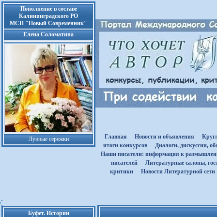
Пополнение в составе
Калининградского РО
МСП "Новый Современник"
Елена Соломатина
Главная
Новости и объявления
Круг
Лунные сережки
итоги конкурсов
Диалоги, дискуссии, о
Наши писатели: информация к размышле
писателей
Литературные салоны, гост
критики
Новости Литературной сети
Буфет. Истории