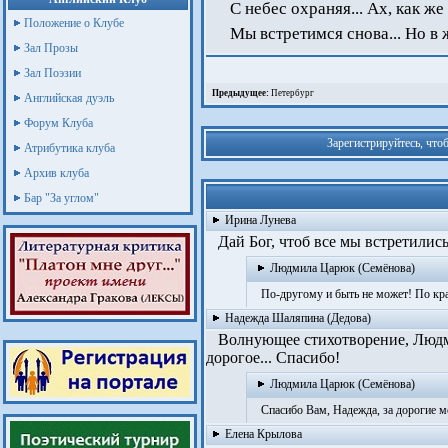
С небес охраняя... Ах, как же
Положение о Клубе
Мы встретимся снова... Но в 
Зал Прозы
Зал Поэзии
Предыдущее:
Петербург
Английская дуэль
Форум Клуба
Зарегистрируйтесь, что
Атрибутика клуба
Архив клуба
Бар "За углом"
Ирина Лунева
Дай Бог, чтоб все мы встретились
Людмила Царюк (Семёнова)
По-другому и быть не может! По край
Надежда Шаляпина (Дедова)
Волнующее стихотворение, Людмил
дорогое... Спасибо!
Людмила Царюк (Семёнова)
Спасибо Вам, Надежда, за дорогие мо
Елена Крылова