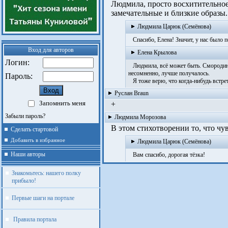
Людмила, просто восхитительное с
замечательные и близкие образы. 
Людмила Царюк (Семёнова)
Спасибо, Елена! Значит, у нас было п
Вход для авторов
Елена Крылова
Логин:
Людмила, всё может быть. Смородину 
несомненно, лучше получалось.
Пароль:
Я тоже верю, что когда-нибудь встрет
Руслан Braun
Запомнить меня
+
Забыли пароль?
Людмила Морозова
В этом стихотворении то, что чув
Сделать стартовой
Добавить в избранное
Людмила Царюк (Семёнова)
Наши авторы
Вам спасибо, дорогая тёзка!
Знакомьтесь: нашего полку
прибыло!
Первые шаги на портале
Правила портала