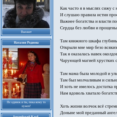
Как часто я в мыслях сижу 
И слушаю правила истин про
Важнее богатства и власти п
Сердца без любви и прощенья
Вьюжит
Там книжного шкафа глубин
Наталия Роднова
Открыли мне мир безо всяких
Так я оказалась навек околдо
Чарующей магией хрустких с
Там мама была молодой и ул
Там был молчаливым и сильн
И хоть не имелось достатка 
Нам вдоволь хватало богатст
Не одинок и ты, пока кому то
Хоть жизни волчок всё стрем
нужен!
Доныне мой преданный ангел
Английский Клуб