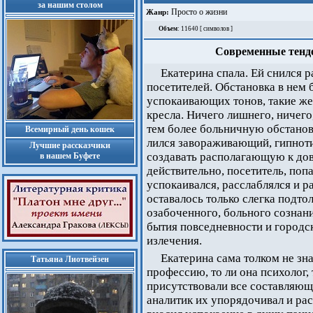
за нашим столом
Просто о жизни
Жанр:
Объем
: 11640 [ символов ]
Современные тенде
Екатерина спала. Ей снился 
посетителей. Обстановка в нем
успокаивающих тонов, такие же
кресла. Ничего лишнего, ничег
тем более больничную обстанов
Всемирный день кошек
лился завораживающий, гипноти
Лучшие рассказчики
создавать располагающую к дов
в нашем Буфете
действительно, посетитель, поп
успокаивался, расслаблялся и 
оставалось только слегка подтол
озабоченного, больного сознан
бытия повседневности и городс
излечения.
Екатерина сама толком не зна
Татьяна Лиотвейзен
профессию, то ли она психолог, 
присутствовали все составляющ
аналитик их упорядочивал и рас