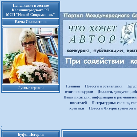
Пополнение в составе
Калининградского РО
МСП "Новый Современник"
Елена Соломатина
Главная
Новости и объявления
Круг
Лунные сережки
итоги конкурсов
Диалоги, дискуссии, о
Наши писатели: информация к размышле
писателей
Литературные салоны, гост
критики
Новости Литературной сети
Буфет. Истории