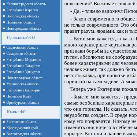
повышения? Выживает сильней
Калининградская область
Республика Карелия
- Да, - тяжело вздохнул Петюн
Вологодская область
- Закон современного обществ
Псковская область
не только современного. Это о
Новгородская область
правит разум, людьми, как и ты
Приволжский ФО
- Вот и мне кажется, - сказа
мною характерные черты как ра
Cаратовская область
признаки борьбы за существова
Cамарская область
путем, абсолютно не сообразуя
Республика Мордовия
более характерными для человек
Республика Татарстан
человек живет, так должно быть 
Республика Удмуртия
несостыковка, при попытке изба
Нижегородская область
гориллой на самом деле. А можн
Ульяновская область
Теперь уже Екатерина пожал
Республика Башкирия
- Знаете, мне кажется, - про
Пермский Край
самые особенные характерные п
Оренбурская область
что они гориллы. Не сказать, чт
Южный ФО
неудобства создает. В среде но
кому это понравится. Никому не
Ростовская область
изменить они ничего в себе не 
Краснодарский край
карьере. Вот они и нашли выход
Волгоградская область