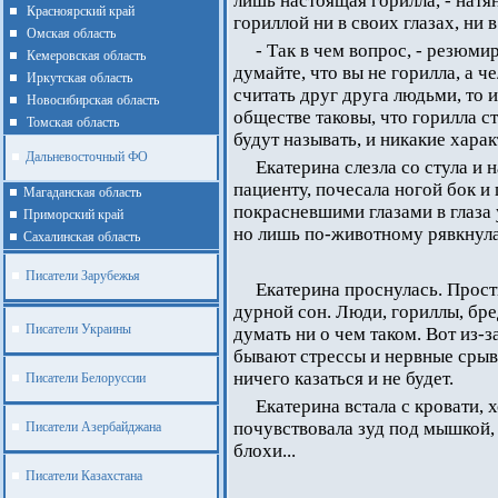
лишь настоящая горилла, - натя
Красноярский край
гориллой ни в своих глазах, ни 
Омская область
- Так в чем вопрос, - резюмир
Кемеровская область
думайте, что вы не горилла, а че
Иркутская область
считать друг друга людьми, то 
Новосибирская область
обществе таковы, что горилла ст
Томская область
будут называть, и никакие харак
Дальневосточный ФО
Екатерина слезла со стула и 
пациенту, почесала ногой бок и
Магаданская область
покрасневшими глазами в глаза 
Приморский край
но лишь по-животному рявкнула.
Cахалинская область
Писатели Зарубежья
Екатерина проснулась. Прост
дурной сон. Люди, гориллы, бре
Писатели Украины
думать ни о чем таком. Вот из-
бывают стрессы и нервные срывы
ничего казаться и не будет.
Писатели Белоруссии
Екатерина встала с кровати, х
почувствовала зуд под мышкой, 
Писатели Азербайджана
блохи...
Писатели Казахстана