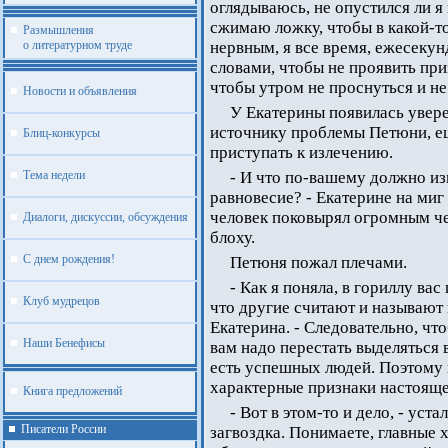
оглядываюсь, не опустился ли я 
сжимаю ложку, чтобы в какой-то
Размышления
о литературном труде
нервным, я все время, ежесекун
словами, чтобы не проявить при
чтобы утром не проснуться и не
Новости и объявления
У Екатерины появилась увере
источнику проблемы Петюни, ещ
Блиц-конкурсы
приступать к излечению.
Тема недели
- И что по-вашему должно и
равновесие? - Екатерине на миг
человек поковырял огромным че
Диалоги, дискуссии, обсуждения
блоху.
С днем рождения!
Петюня пожал плечами.
- Как я поняла, в гориллу ва
Клуб мудрецов
что другие считают и называют в
Екатерина. - Следовательно, чт
Наши Бенефисы
вам надо перестать выделяться 
есть успешных людей. Поэтому
характерные признаки настояще
Книга предложений
- Вот в этом-то и дело, - уст
Писатели России
загвоздка. Понимаете, главные