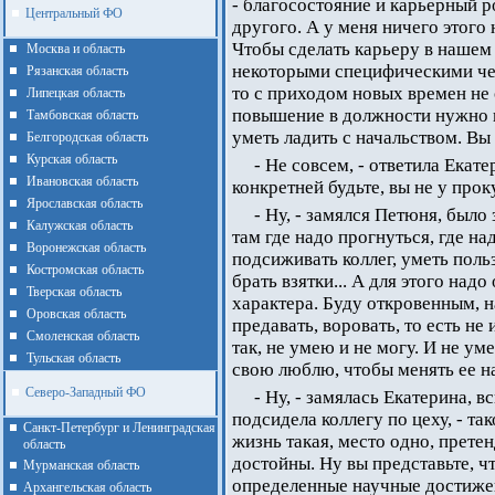
- благосостояние и карьерный р
Центральный ФО
другого. А у меня ничего этого 
Чтобы сделать карьеру в нашем
Москва и область
некоторыми специфическими че
Рязанская область
то с приходом новых времен не
Липецкая область
повышение в должности нужно н
Тамбовская область
уметь ладить с начальством. Вы 
Белгородская область
Курская область
- Не совсем, - ответила Екате
Ивановская область
конкретней будьте, вы не у прок
Ярославская область
- Ну, - замялся Петюня, было 
Калужская область
там где надо прогнуться, где на
Воронежская область
подсиживать коллег, уметь пол
Костромская область
брать взятки... А для этого на
Тверская область
характера. Буду откровенным, н
Оровская область
предавать, воровать, то есть не 
Смоленская область
так, не умею и не могу. И не у
Тульская область
свою люблю, чтобы менять ее н
Северо-Западный ФО
- Ну, - замялась Екатерина, в
подсидела коллегу по цеху, - та
Санкт-Петербург и Ленинградская
жизнь такая, место одно, прете
область
достойны. Ну вы представьте, ч
Мурманская область
определенные научные достижени
Архангельская область