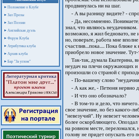
продвинулась ни на шаг.
Положение о Клубе
- А вы разницу видите? - спр
Зал Прозы
- Да, несомненно. Понимаете,
Зал Поэзии
знал, что являюсь неудачником.
Английская дуэль
возможно, я жил бедновато, не 
Форум Клуба
но, поверьте, работа мне вполне
счастлив...пока.... Пока ближе 
Атрибутика клуба
приобрело новое значение. Тут-т
Архив клуба
Так-так, думала Екатерина, в
Бар "За углом"
неудач на плечи окружающих и н
произошли со страной с приход
- По-вашему слово "неудачни
- А как же, - Петюня нервно д
- И что оно обозначало?
- В том-то и дело, что ничег
свое значение, но без какого-ли
"невезучий". Ну невезет человек
более оскорбляющего. Опоздал 
на ровном месте, переломался, н
голову не придет опускать его 