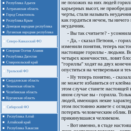
не похожих на них людей горил
Республика Адыгея
карьерных высот, не приобредш
Астраханская область
черты, стали называть неудачни
Город Севастополь
как гордиться нечем, ты ничего н
Республика Крым
неудачник.
Донецкая народная республика
Луганская народная республика
- Вы так считаете? - усомнил
- Да, - сказал Петюня, - гор
Северо-Кавказский ФО
изменили понятия, теперь наст
Северная Осетия Алания
настоящие гориллы - людьми. Во
Республика Дагестан
четырех конечностях, ловят блох
Ставропольский край
"гориллы" ходят на двух конечн
опуститься на четвереньки и те
Уральский ФО
- Ну теперь понятно, - сказал
Cвердловская область
не можете избавиться от клейма 
Тюменская область
этом случае станете настоящей г
Челябинская область
ином случае вы - горилла. Тольк
Курганская область
людей, имеющих некие характер
этом постоянно живете с оглядко
Сибирский ФО
потерять человеческим облик. В
Республика Алтай
прикинувшаяся человеком.
Алтайcкий край
- Вот именно, в стаде насто
Республика Хакассия