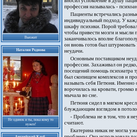
вносил успокоение в душу паци
профессия называлась - психоан
Пациенты встречались разные
индивидуальный подход. У кажд
шкафу психики. Порой требовал
чтобы привести мозги и мысли 
Вьюжит
заканчивалось вполне благопол
он вновь готов был штурмовать
Наталия Роднова
неудачи.
Основным поставщиком неуда
профессии. Захаживал он редко, 
посещений помощь психиатра т
был скопищем комплексов и проб
называть себя Петюня. Именно 
ворочилась на кровати, громко 
мычала во сне.
Петюня сидел в мягком кресл
блуждающим взглядом в потолок
- Проблема не в том, что я н
Не одинок и ты, пока кому то
считают.
нужен!
Екатерина никак не могла уже
проблемы. Она использовала раз
Английский Клуб