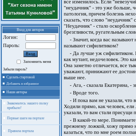
все изменилось. Если "невезучий
"неудачник" - это уже больше, ч
патология, причем болезнь нех
сказать, что слово "неудачник" 
"Неудачник" - стало оскорблен
Вход для авторов
брезгливости, ругательным слов
Логин:
- Значит, когда вас называют
Пароль:
называют сифилитиком?
- Да лучше уж сифилитиком. 
как мутант, недочеловек. Это ка
Запомнить меня
Она заметно отличается, все тык
Забыли пароль?
уважают, принижают ее достоин
выше нее.
Сделать стартовой
Добавить в избранное
- Ага, - сказала Екатерина, - 
Наши авторы
- Вроде того.
- И пока вам не указали, что 
Знакомьтесь: нашего полку
Ходили прямо, как человек, ели 
прибыло!
указали, то вам стали присущи 
Первые шаги на портале
- В какой-то мере. Понимаете
прежнему ложкой, хожу прямо на
Правила портала
казаться, что по мне роем полза