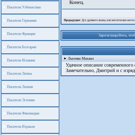
Конец.
Писатели Узбекистана
Писатели Германии
Предыдущее:
Дух древнего воина, или мистические места к
Писатели Франции
Зарегистрируйтесь, что
Писатели Болгарии
Лысенко Михаил
Писатели Испании
Удачное описание современного об
Замечательно, Дмитрий и с изряд
Писатели Литвы
Писатели Латвии
Писатели Эстонии
Писатели Финляндии
Писатели Израиля