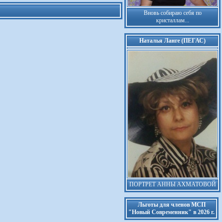
Вновь собираю себя по
кристаллам...
Наталья Ланге (ПЕГАС)
ПОРТРЕТ АННЫ АХМАТОВОЙ
Льготы для членов МСП
"Новый Современник" в 2026 г.