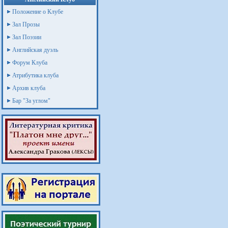
Положение о Клубе
Зал Прозы
Зал Поэзии
Английская дуэль
Форум Клуба
Атрибутика клуба
Архив клуба
Бар "За углом"