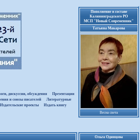
Пополнение в составе
Калининградского РО
МСП "Новый Современник"
Татьяна Макарова
оги, дискуссии, обсуждения
Презентации
ения и союзы писателей
Литературные
Издательские проекты
Издать книгу
Весна света
Ольга Одинцова