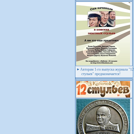
Авторам 1-го выпуска журнала "12
стульев" предназначается!