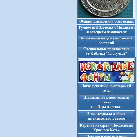
Общие помышления о застольях
Гуляем все! Застолье с Михаилом
Жванецким начинается!
Комплименты для участников
застолий
Cпециальные предложения
от Кабачка "12 стульев"
Заказ рецензии на авторский
текст
Шампанское к новогоднему
столу
или Игра на деньги
2 экз. журнала в обмен
на анекдоты о Бендере
Картина из серии «Похождения
Красного Кота»