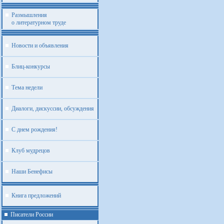
Размышления
о литературном труде
Новости и объявления
Блиц-конкурсы
Тема недели
Диалоги, дискуссии, обсуждения
С днем рождения!
Клуб мудрецов
Наши Бенефисы
Книга предложений
Писатели России