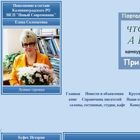
Пополнение в составе
Калининградского РО
МСП "Новый Современник"
Елена Соломатина
Лунные сережки
Главная
Новости и объявления
Кругл
книг
Cправочник писателей
Наши п
салоны, гостинные, студии, кафе
Kонк
Буфет. Истории