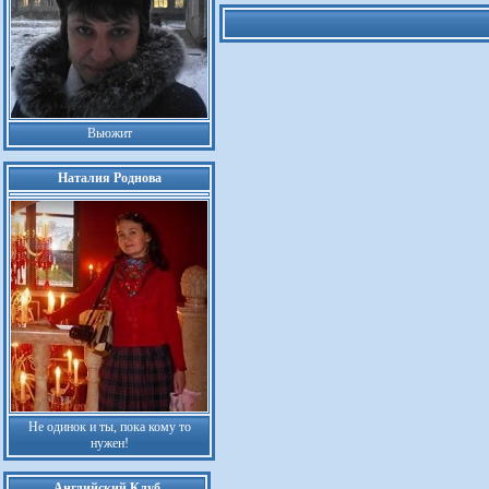
Вьюжит
Наталия Роднова
Не одинок и ты, пока кому то
нужен!
Английский Клуб