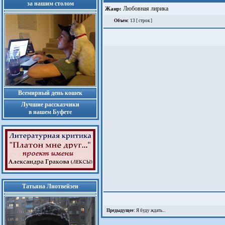
за нашим столом
Любовная лирика
Жанр:
Объем
: 13 [ строк ]
Всемирный день кошек
Лучшие рассказчики
в нашем Буфете
Татьяна Лиотвейзен
Предыдущее:
Я буду ждать...