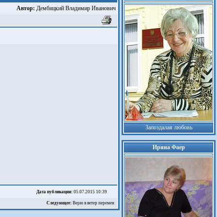
Автор:
Дембицкий Владимир Иванович
Запоздалая любовь
Ирина Фаер
Дата публикации:
05.07.2015 10:39
Следующее:
Верю в ветер перемен