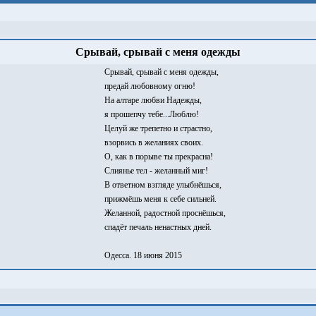
Срывай, срывай с меня одежды
Срывай, срывай с меня одежды,
предай любовному огню!
На алтаре любви Надежды,
я прошепчу тебе...Люблю!
Целуй же трепетно и страстно,
взорвись в желаниях своих.
О, как в порыве ты прекрасна!
Слиянье тел - желанный миг!
В ответном взгляде улыбнёшься,
прижмёшь меня к себе сильней.
Желанной, радостной проснёшься,
спадёт печаль ненастных дней.
Одесса. 18 июня 2015