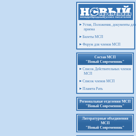
Устав, Положения, документы для
приема
Билеты МСП
Форум для членов МСП
Состав МСП
"Новый Современник"
Список Действительных членов
МСП
Список членов МСП
Планета Рать
Региональные отделения МСП
"Новый Современник"
Литературные объединения
МСП
"Новый Современник"