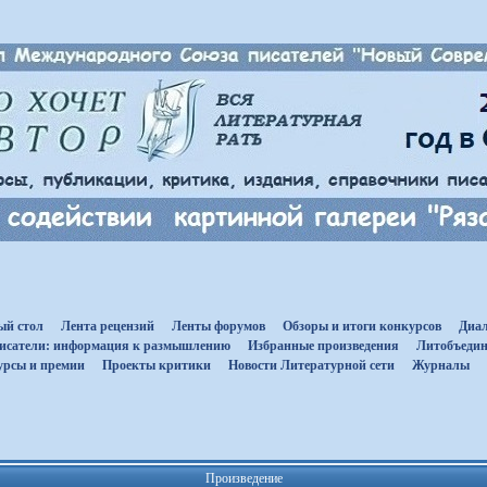
ый стол
Лента рецензий
Ленты форумов
Обзоры и итоги конкурсов
Диал
исатели: информация к размышлению
Избранные произведения
Литобъедин
урсы и премии
Проекты критики
Новости Литературной сети
Журналы
Произведение