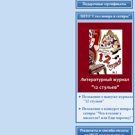
Подарочные сертификаты
ЛИТО"Стол юмора и сатиры"
Положение о выпуске журнала
"12 стульев"
Положение о конкурсе юмора и
сатиры "Что в голове у
писателя? или Еще парочку!"
Реквизиты и способы оплаты