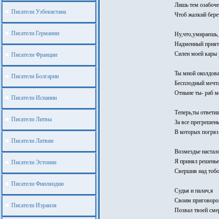
Лишь тем озабоче
Писатели Узбекистана
Чтоб жалкий бере
Писатели Германии
Ну,что,умираешь,
Надменный прият
Силен моей кары 
Писатели Франции
Ты мной околдова
Писатели Болгарии
Бесплодный мечта
Отныне ты- раб м
Писатели Испании
Теперь,ты ответи
Писатели Литвы
За все прегрешень
В которых погряз
Писатели Латвии
Возмездье настало
Я принял решенье
Писатели Эстонии
Свершив над тобо
Писатели Финляндии
Судья и палач,я
Своим приговор
Писатели Израиля
Позвал твоей сме