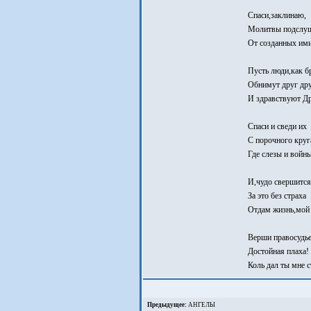
Спаси,заклинаю,
Молитвы подслуш
От созданных им
Пусть люди,как б
Обнимут друг дру
И здравствуют Д
Спаси и сведи их
С порочного круг
Где слезы и войны
И,чудо свершится
За это без страха
Отдам жизнь,мой 
Верши правосудье
Достойная плаха!
Коль дал ты мне с
Предыдущее:
АНГЕЛЫ