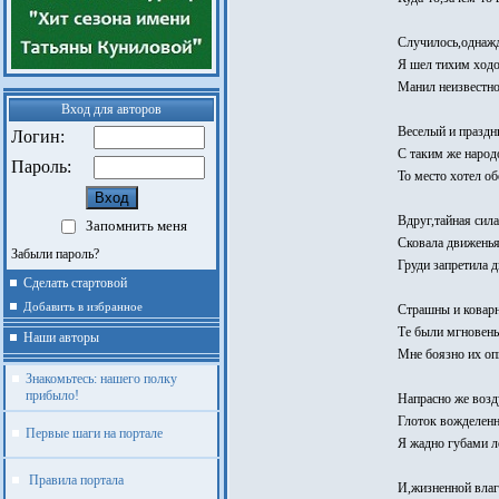
Случилось,однаж
Я шел тихим ход
Манил неизвестно
Вход для авторов
Веселый и праздн
Логин:
С таким же наро
Пароль:
То место хотел об
Вдруг,тайная сила
Запомнить меня
Сковала движенья
Забыли пароль?
Груди запретила 
Сделать стартовой
Добавить в избранное
Страшны и ковар
Те были мгновенья
Наши авторы
Мне боязно их оп
Знакомьтесь: нашего полку
прибыло!
Напрасно же возд
Глоток вожделен
Первые шаги на портале
Я жадно губами л
Правила портала
И,жизненной влаг