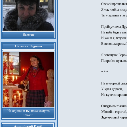
Свечей прощальны
Я так любил люде
Ты угадаешь в зву
Пройдут века.Дру
На небе будут зве
Вьюжит
И,как и я,летучи
В венок лавровый
Наталия Роднова
Я завещаю: Веро
Покройся путь их
* * *
На мусорной свал
У края дороги,
На куче из кроши
Откуда-то взявши
Не одинок и ты, пока кому то
Убогий и строгий,
нужен!
Задумчивый череп
Английский Клуб