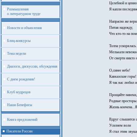
Целебной и ценно
Размышления
Я капли последни
о литературном труде
Напрасно же вери
Питая надежду,
Новости и объявления
Что кто-то на по
Блиц-конкурсы
Толпа ускорялась..
Мелькали невежи
Тема недели
От смерти никто н
Диалоги, дискуссии, обсуждения
О,синее небо!
Кавказские горы!
С днем рождения!
Я так вас любил и
Клуб мудрецов
Прощайте навеки,
Родные просторы
Наши Бенефисы
Жизнь кончена...
Вдруг слышится ш
Книга предложений
Усилием воли
Писатели России
Я стал этим звук