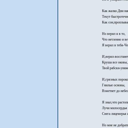
Как жалко.Дни н
Текут быстротечн
Как сон,проплыва
Но верил я в то,
Что нетленно и ве
Я верил в тебя-Ч
И,верил-восстанет
Круша все оковы,
Твой рабски-униж
И,грязных пороко
Гнилые основы,
Взметнет до небес
Я знал,что растоп
Лучи милосердья
Снега лицемерья 
Но мне не добрать