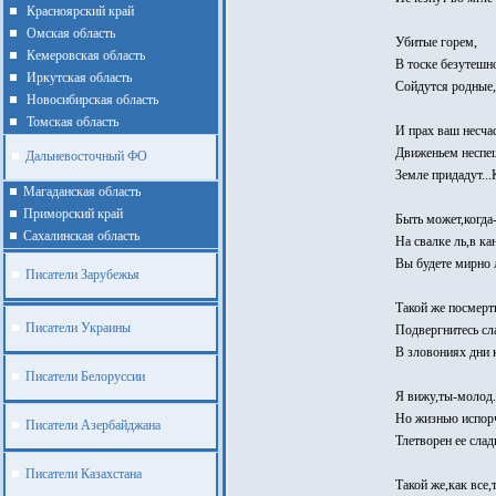
Красноярский край
Омская область
Убитые горем,
Кемеровская область
В тоске безутешн
Иркутская область
Сойдутся родные,
Новосибирская область
Томская область
И прах ваш несча
Движеньем несп
Дальневосточный ФО
Земле придадут...
Магаданская область
Приморский край
Быть может,когда-
Cахалинская область
На свалке ль,в ка
Вы будете мирно 
Писатели Зарубежья
Такой же посмерт
Писатели Украины
Подвергнитесь сл
В зловониях дни 
Писатели Белоруссии
Я вижу,ты-молод.
Но жизнью испор
Писатели Азербайджана
Тлетворен ее слад
Писатели Казахстана
Такой же,как все,