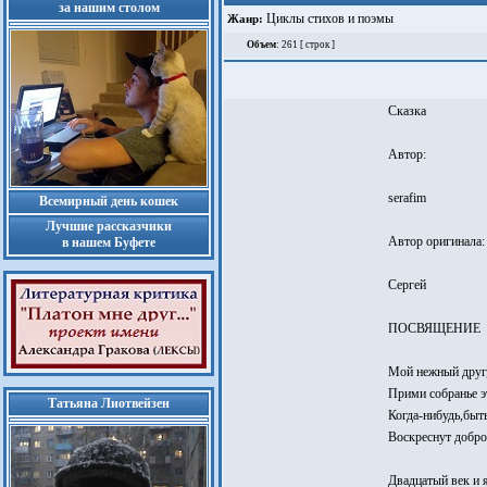
за нашим столом
Циклы стихов и поэмы
Жанр:
Объем
: 261 [ строк ]
Сказка
Автор:
serafim
Всемирный день кошек
Лучшие рассказчики
Автор оригинала:
в нашем Буфете
Сергей
ПОСВЯЩЕНИЕ
Мой нежный друг,
Прими собранье э
Татьяна Лиотвейзен
Когда-нибудь,быт
Воскреснут добро
Двадцатый век и я