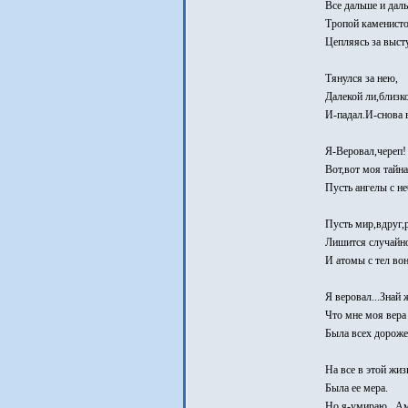
Все дальше и дал
Тропой каменисто
Цепляясь за выст
Тянулся за нею,
Далекой ли,близко
И-падал.И-снова 
Я-Веровал,череп!
Вот,вот моя тайна
Пусть ангелы с не
Пусть мир,вдруг,
Лишится случайн
И атомы с тел вон
Я веровал...Знай 
Что мне моя вера
Была всех дороже
На все в этой жиз
Была ее мера.
Но я-умираю...А