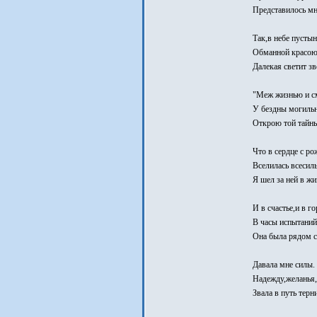
Представилось мне
Так,в небе пусты
Обманной красо
Далекая светит зв
"Меж жизнью и с
У бездны могильн
Открою той тайны
Что в сердце с ро
Вселилась всесил
Я шел за ней в жи
И в счастье,и в го
В часы испытаний
Она была рядом с
Давала мне силы.
Надежду,желанья,
Звала в путь терн