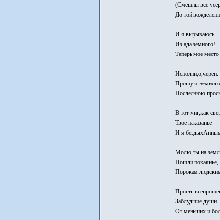
(Смешны все усер
До той вожделенн
И я вырываюсь
Из ада земного!
Теперь мое место 
Исполни,о,череп.
Прошу я-немного
Последнюю прось
В тот миг,как св
Твое наказанье
И я бездыхАнным
Молю-ты на зем
Пошли покаянье,
Порокам людским 
Прости всепроще
Заблудшие души
От меньших и бол