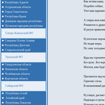
Как истина ваша,
Республика Адыгея
Подобно собаке,
Астраханская область
Уют ваш надежно 
Город Севастополь
Республика Крым
А споры меж вам
Донецкая народная республика
Решаются в драке.
Луганская народная республика
И разум привычн
Северо-Кавказский ФО
И,плотских порок
Северная Осетия Алания
Не ведая меры,
Республика Дагестан
По зову холодных
Ставропольский край
Уральский ФО
Куда вы стремите
Без цели...Без вер
Cвердловская область
Могила, вам будет
Тюменская область
Челябинская область
Прольются над в
Курганская область
Горючие слезы
Сибирский ФО
В назначенный де
Республика Алтай
И,сгинув, растаят
Алтайcкий край
Надежды и грезы.
Республика Хакассия
Исчезнут во мгле