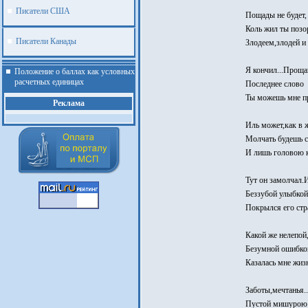
Писатели США
Пощады не будет,
Коль жил ты позо
Писатели Канады
Злодеем,злодей и 
Я кончил...Проща
Положение о баллах как условных
расчетных единицах
Последнее слово
Ты можешь мне пр
Реклама
Иль может,как в 
Молчать будешь 
И лишь головою 
Тут он замолчал.
Беззубой улыбкой
Покрылся его ст
Какой же нелепой
Безумной ошибко
Казалась мне жизн
.
Заботы,мечтанья..
Пустой мишурою