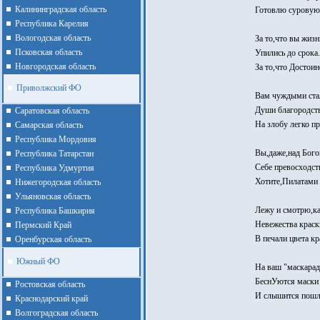
Калининградская область
Готовлю суровую 
Республика Карелия
Вологодская область
За то,что вы жиз
Псковская область
Упились до срока.
Новгородская область
За то,что Достоин
Приволжский ФО
Вам чуждыми ста
Души благородст
Cаратовская область
На злобу легко п
Cамарская область
Республика Мордовия
Вы,даже,над Бог
Республика Татарстан
Себе превосходст
Республика Удмуртия
Хотите,Пилатами 
Нижегородская область
Ульяновская область
Лежу и смотрю,к
Республика Башкирия
Невежества краск
Пермский Край
В печали цвета кр
Оренбурская область
Южный ФО
На ваш "маскарад
БеснУются маски
Ростовская область
И слышится пошл
Краснодарский край
Волгоградская область