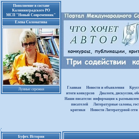
Пополнение в составе
Калининградского РО
МСП "Новый Современник"
Елена Соломатина
Главная
Новости и объявления
Круг
Лунные сережки
итоги конкурсов
Диалоги, дискуссии, о
Наши писатели: информация к размышле
писателей
Литературные салоны, гост
критики
Новости Литературной сети
Буфет. Истории