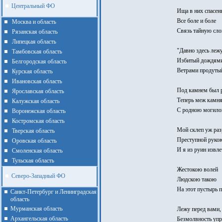
Центральный ФО
Ища в них спасень
Все боле и боле
Москва и область
Связь тайную сло
Рязанская область
Липецкая область
"Давно здесь лежу
Тамбовская область
Избитый дождями
Белгородская область
Ветрами продуты
Курская область
Ивановская область
Под камнем был р
Ярославская область
Теперь меж камн
Калужская область
С родною могило
Воронежская область
Костромская область
Мой склеп уж ра
Тверская область
Преступной руко
Оровская область
И я из руин извле
Смоленская область
Тульская область
Жестокою волей
Северо-Западный ФО
Людскою такою
На этот пустырь п
Санкт-Петербург и Ленинградская
область
Мурманская область
Лежу перед вами,
Архангельская область
Безмолвность упр