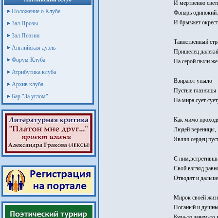
И мертвенно свет
Положение о Клубе
Фонарь одинокий.
И брызжет окрест
Зал Прозы
Зал Поэзии
Таинственный стр
Английская дуэль
Пришелец далеки
Форум Клуба
На серой пыли же
Атрибутика клуба
Взирают уныло
Архив клуба
Пустые глазницы
Бар "За углом"
На мира сует сует
Как мимо проход
Людей вереницы,
Являя сердец пуст
С ним,встретивши
Свой взгляд рав
Отводят и дальше
Мирок своей жиз
Поганый и душны
Куда-то,зачем-то 