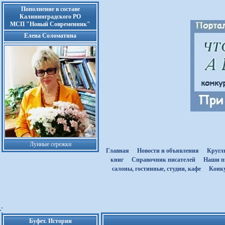
Пополнение в составе
Калининградского РО
МСП "Новый Современник"
Елена Соломатина
Лунные сережки
Главная
Новости и объявления
Кругл
книг
Cправочник писателей
Наши п
салоны, гостинные, студии, кафе
Kонк
Буфет. Истории