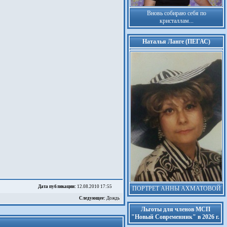
Вновь собираю себя по
кристаллам...
Наталья Ланге (ПЕГАС)
Дата публикации:
12.08.2010 17:55
ПОРТРЕТ АННЫ АХМАТОВОЙ
Следующее:
Дождь
Льготы для членов МСП
"Новый Современник" в 2026 г.