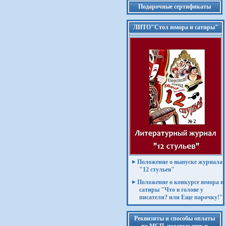
Подарочные сертификаты
ЛИТО"Стол юмора и сатиры"
Положение о выпуске журнала
"12 стульев"
Положение о конкурсе юмора и
сатиры "Что в голове у
писателя? или Еще парочку!"
Реквизиты и способы оплаты