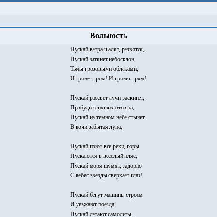
Вольность
Пускай ветра шалят, резвятся,
Пускай затянет небосклон
Тьмы грозовыми облаками,
И грянет гром! И грянет гром!
Пускай рассвет лучи раскинет,
Пробудит спящих ото сна,
Пускай на темном небе стынет
В ночи забытая луна,
Пускай поют все реки, горы
Пускаются в веселый пляс,
Пускай моря шумят, задорно
С небес звезды сверкает глаз!
Пускай бегут машины строем
И уезжают поезда,
Пускай летают самолеты,