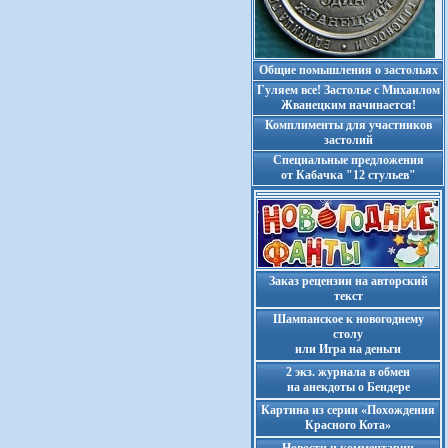
Общие помышления о застольях
Гуляем все! Застолье с Михаилом
Жванецким начинается!
Комплименты для участников
застолий
Cпециальные предложения
от Кабачка "12 стульев"
Заказ рецензии на авторский
текст
Шампанское к новогоднему
столу
или Игра на деньги
2 экз. журнала в обмен
на анекдоты о Бендере
Картина из серии «Похождения
Красного Кота»