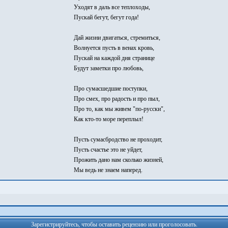
Уходят в даль все теплоходы,
Пускай бегут, бегут года!
Дай жизни двигаться, стремиться,
Волнуется пусть в венах кровь,
Пускай на каждой дня странице
Будут заметки про любовь,
Про сумасшедшие поступки,
Про смех, про радость и про пыл,
Про то, как мы живем "по-русски",
Как кто-то море переплыл!
Пусть сумасбродство не проходит,
Пусть счастье это не уйдет,
Прожить дано нам сколько жизней,
Мы ведь не знаем наперед.
Зарегистрируйтесь, чтобы оставить рецензию или проголосовать.