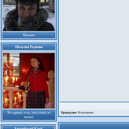
Вьюжит
Наталия Роднова
Не одинок и ты, пока кому то
Предыдущее:
Возрождение
нужен!
Английский Клуб