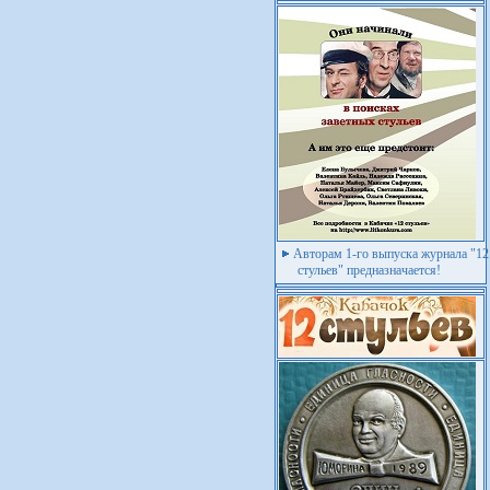
Авторам 1-го выпуска журнала "12
стульев" предназначается!