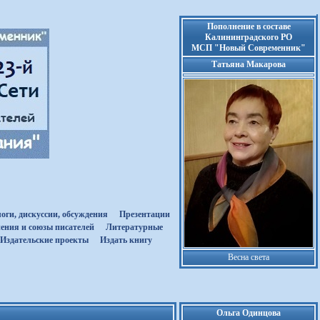
Пополнение в составе
Калининградского РО
МСП "Новый Современник"
Татьяна Макарова
оги, дискуссии, обсуждения
Презентации
ения и союзы писателей
Литературные
Издательские проекты
Издать книгу
Весна света
Ольга Одинцова