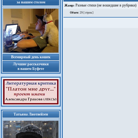
за нашим столом
Разные стихи (не вошедшие в рубрики)
Жанр:
Объем
: 29 [ строк ]
Всемирный день кошек
Лучшие рассказчики
в нашем Буфете
Татьяна Лиотвейзен