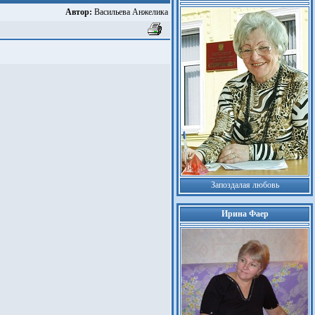
Автор:
Васильева Анжелика
Запоздалая любовь
Ирина Фаер