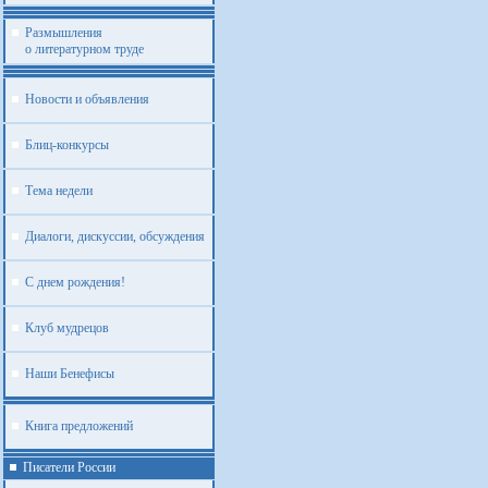
Размышления
о литературном труде
Новости и объявления
Блиц-конкурсы
Тема недели
Диалоги, дискуссии, обсуждения
С днем рождения!
Клуб мудрецов
Наши Бенефисы
Книга предложений
Писатели России