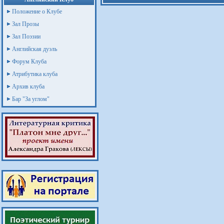
Положение о Клубе
Зал Прозы
Зал Поэзии
Английская дуэль
Форум Клуба
Атрибутика клуба
Архив клуба
Бар "За углом"