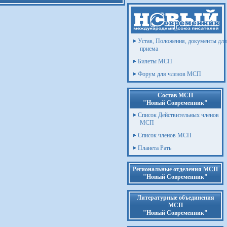
Устав, Положения, документы для
приема
Билеты МСП
Форум для членов МСП
Состав МСП
"Новый Современник"
Список Действительных членов
МСП
Список членов МСП
Планета Рать
Региональные отделения МСП
"Новый Современник"
Литературные объединения
МСП
"Новый Современник"