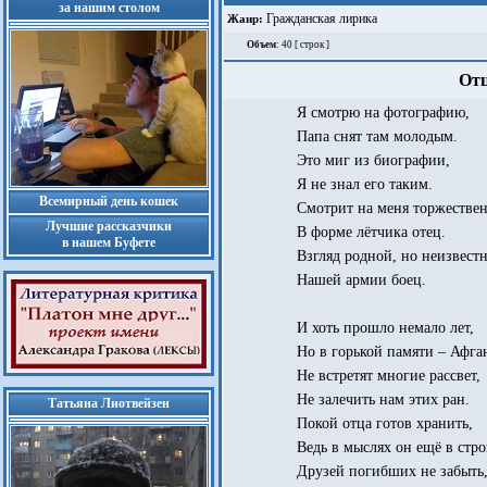
за нашим столом
Гражданская лирика
Жанр:
Объем
: 40 [ строк ]
Отц
Я смотрю на фотографию,
Папа снят там молодым.
Это миг из биографии,
Я не знал его таким.
Всемирный день кошек
Смотрит на меня торжестве
Лучшие рассказчики
В форме лётчика отец.
в нашем Буфете
Взгляд родной, но неизвест
Нашей армии боец.
И хоть прошло немало лет,
Но в горькой памяти – Афга
Не встретят многие рассвет,
Не залечить нам этих ран.
Татьяна Лиотвейзен
Покой отца готов хранить,
Ведь в мыслях он ещё в стро
Друзей погибших не забыть