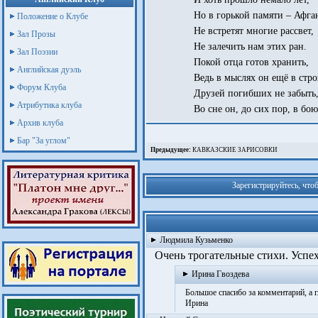
Но в горькой памяти – Афга
Положение о Клубе
Не встретят многие рассвет,
Зал Прозы
Не залечить нам этих ран.
Зал Поэзии
Покой отца готов хранить,
Английская дуэль
Ведь в мыслях он ещё в стро
Форум Клуба
Друзей погибших не забыть
Атрибутика клуба
Во сне он, до сих пор, в бою
Архив клуба
Бар "За углом"
Предыдущее:
КАВКАЗСКИЕ ЗАРИСОВКИ
Зарегистрируйтесь, что
Людмила Кузьменко
Очень трогательные стихи. Успеха.
Ирина Гвоздева
Большое спасибо за комментарий, а гл
Ирина