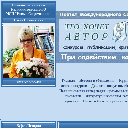
Пополнение в составе
Калининградского РО
МСП "Новый Современник"
Елена Соломатина
Главная
Новости и объявления
Круг
Лунные сережки
итоги конкурсов
Диалоги, дискуссии, о
Наши писатели: информация к размышле
писателей
Литературные салоны, гост
критики
Новости Литературной сети
Буфет. Истории