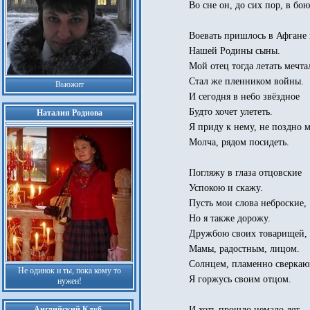
Во сне он, до сих пор, в бою
Воевать пришлось в Афгане 
Нашей Родины сыны.
Мой отец тогда летать мечта
Стал же пленником войны.
Вьюжит
И сегодня в небо звёздное
Будто хочет улететь.
Наталия Роднова
Я приду к нему, не поздно м
Молча, рядом посидеть.
Погляжу в глаза отцовские
Успокою и скажу.
Пусть мои слова неброские,
Но я также дорожу.
Дружбою своих товарищей,
Мамы, радостным, лицом.
Солнцем, пламенно сверка
Не одинок и ты, пока кому то
Я горжусь своим отцом.
нужен!
И хоть прошло немало лет,
Английский Клуб