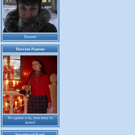
Вьюжит
Наталия Роднова
Не одинок и ты, пока кому то
нужен!
Английский Клуб