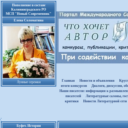
Пополнение в составе
Калининградского РО
МСП "Новый Современник"
Елена Соломатина
Главная
Новости и объявления
Круг
Лунные сережки
итоги конкурсов
Диалоги, дискуссии, о
Наши писатели: информация к размышле
писателей
Литературные салоны, гост
критики
Новости Литературной сети
Буфет. Истории