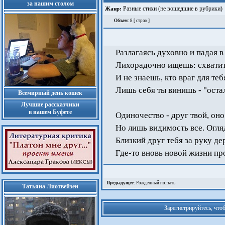
за нашим столом
Разные стихи (не вошедшие в рубрики)
Жанр:
Объем
: 8 [ строк ]
Разлагаясь духовно и падая в
Лихорадочно ищешь: схватит
И не знаешь, кто враг для теб
Лишь себя ты винишь - "оста
Всемирный день кошек
Лучшие рассказчики
в нашем Буфете
Одиночество - друг твой, оно
Но лишь видимость все. Огл
Близкий друг тебя за руку дер
Где-то вновь новой жизни пр
Предыдущее:
Рожденный ползать
Татьяна Лиотвейзен
Зарегистрируйтесь, что