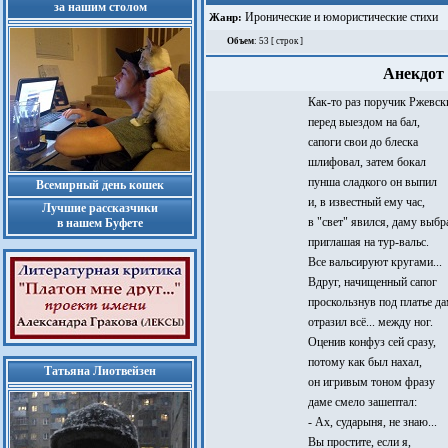
за нашим столом
Иронические и юмористические стихи
Жанр:
Объем
: 53 [ строк ]
Анекдот 
Как-то раз поручик Ржевск
перед выездом на бал,
сапоги свои до блеска
шлифовал, затем бокал
пунша сладкого он выпил
Всемирный день кошек
и, в известный ему час,
Лучшие рассказчики
в "свет" явился, даму выбр
в нашем Буфете
приглашая на тур-вальс.
Все вальсируют кругами...
Вдруг, начищенный сапог
проскользнув под платье да
отразил всё... между ног.
Оценив конфуз сей сразу,
потому как был нахал,
Татьяна Лиотвейзен
он игривым тоном фразу
даме смело зашептал:
- Ах, сударыня, не знаю...
Вы простите, если я,