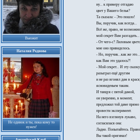
ну... к примеру отгадаю
цвет у Вашего белья?
Та сказала: - Это пошло!
Вы, поручик, как всегда...
Всё же, право, не возможно
мой секрет Вам разгадать...
Вьюжит
- От чего-с? Лиловым цвет
мне оно привиделось.
Наталия Роднова
- Но, поручик...как же это...
как Вам это удалось?!
- Мой секрет... И эту сказку
разыграл ещё другим
и не раз вгонял дам в краск
ясновиденьем таким.
И танцуя с пятой дамой,
он уверенно, в момент,
предложил той даме прямо
провести эксперимент.
На него взглянув лукаво,
Не одинок и ты, пока кому то
согласилася она:
нужен!
Ладно. Попытайтесь. Право
Вы такой оригинал!
Английский Клуб