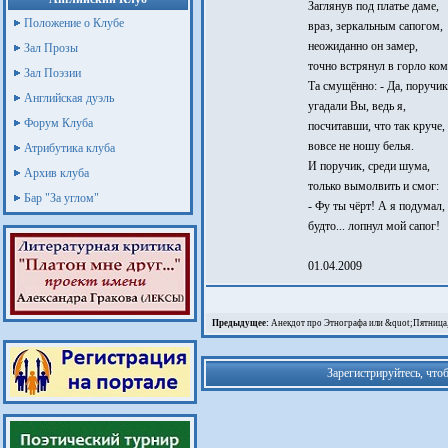
Заглянув под платье даме,
Положение о Клубе
враз, зеркальным сапогом,
неожиданно он замер,
Зал Прозы
точно встрянул в горло ком
Зал Поэзии
Та смущённо: - Да, поручик
Английская дуэль
угадали Вы, ведь я,
Форум Клуба
посчитавши, что так круче,
вовсе не ношу белья.
Атрибутика клуба
И поручик, среди шума,
Архив клуба
только вымолвить и смог:
Бар "За углом"
- Фу ты чёрт! А я подумал,
будто... лопнул мой сапог!
01.04.2009
Предыдущее:
Анекдот про Этнографа или &quot;Пятница, 
Зарегистрируйтесь, что