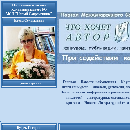
Пополнение в составе
Калининградского РО
МСП "Новый Современник"
Елена Соломатина
Главная
Новости и объявления
Круг
Лунные сережки
итоги конкурсов
Диалоги, дискуссии, о
Наши писатели: информация к размышле
писателей
Литературные салоны, гост
критики
Новости Литературной сети
Буфет. Истории