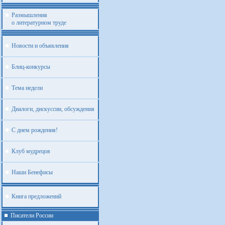
Размышления
о литературном труде
Новости и объявления
Блиц-конкурсы
Тема недели
Диалоги, дискуссии, обсуждения
С днем рождения!
Клуб мудрецов
Наши Бенефисы
Книга предложений
Писатели России