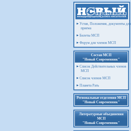
Устав, Положения, документы для
приема
Билеты МСП
Форум для членов МСП
Состав МСП
"Новый Современник"
Список Действительных членов
МСП
Список членов МСП
Планета Рать
Региональные отделения МСП
"Новый Современник"
Литературные объединения
МСП
"Новый Современник"