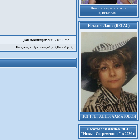
Вновь собираю себя по
кристаллам...
Наталья Ланге (ПЕГАС)
Дата публикации:
20.05.2008 21:42
Следующее:
Про лошадь &quot;Надю&quot;.
ПОРТРЕТ АННЫ АХМАТОВОЙ
Льготы для членов МСП
"Новый Современник" в 2026 г.