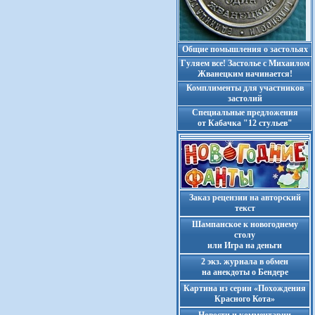
Общие помышления о застольях
Гуляем все! Застолье с Михаилом
Жванецким начинается!
Комплименты для участников
застолий
Cпециальные предложения
от Кабачка "12 стульев"
Заказ рецензии на авторский
текст
Шампанское к новогоднему
столу
или Игра на деньги
2 экз. журнала в обмен
на анекдоты о Бендере
Картина из серии «Похождения
Красного Кота»