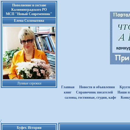
Пополнение в составе
Калининградского РО
МСП "Новый Современник"
Елена Соломатина
Лунные сережки
Главная
Новости и объявления
Кругл
книг
Cправочник писателей
Наши п
салоны, гостинные, студии, кафе
Kонк
Буфет. Истории