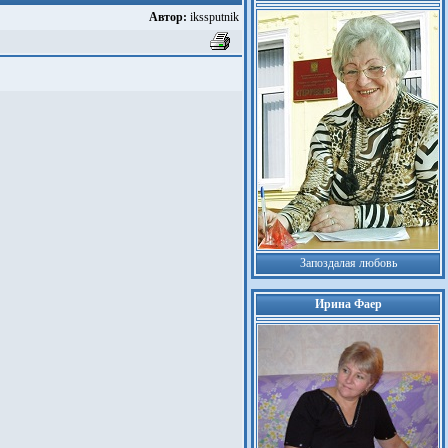
Автор:
ikssputnik
Запоздалая любовь
Ирина Фаер