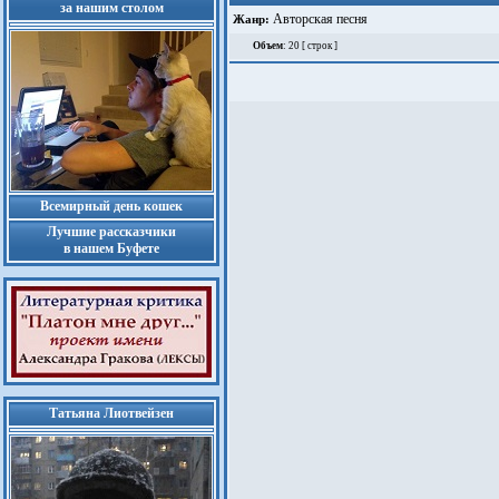
за нашим столом
Авторская песня
Жанр:
Объем
: 20 [ строк ]
Всемирный день кошек
Лучшие рассказчики
в нашем Буфете
Татьяна Лиотвейзен