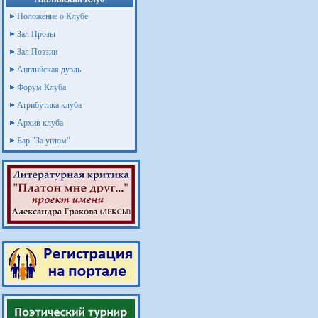
Положение о Клубе
Зал Прозы
Зал Поэзии
Английская дуэль
Форум Клуба
Атрибутика клуба
Архив клуба
Бар "За углом"