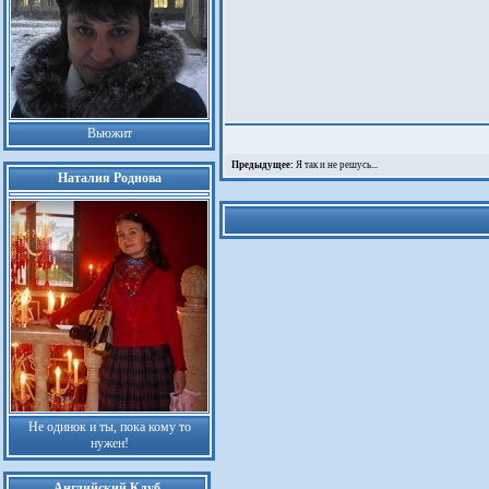
Вьюжит
Предыдущее:
Я так и не решусь...
Наталия Роднова
Не одинок и ты, пока кому то
нужен!
Английский Клуб