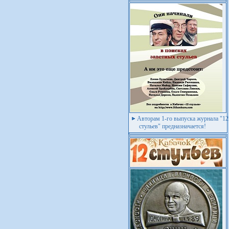
Авторам 1-го выпуска журнала "12
стульев" предназначается!