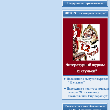
Подарочные сертификаты
ЛИТО"Стол юмора и сатиры"
Положение о выпуске журнала
"12 стульев"
Положение о конкурсе юмора и
сатиры "Что в голове у
писателя? или Еще парочку!"
Реквизиты и способы оплаты