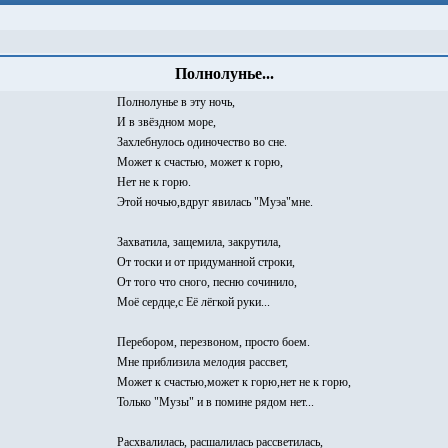
Полнолунье...
Полнолунье в эту ночь,
И в звёздном море,
Захлебнулось одиночество во сне.
Может к счастью, может к горю,
Нет не к горю.
Этой ночью,вдруг явилась "Муэа"мне.
Захватила, защемила, закрутила,
От тоски и от придуманной строки,
От того что сного, песню сочинило,
Моё сердце,с Её лёгкой руки...
Перебором, перезвоном, просто боем.
Мне приблизила мелодия рассвет,
Может к счастью,может к горю,нет не к горю,
Только "Музы" и в помине рядом нет...
Расхвалилась, расшалилась рассветилась,