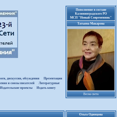
Пополнение в составе
Калининградского РО
МСП "Новый Современник"
Татьяна Макарова
оги, дискуссии, обсуждения
Презентации
ения и союзы писателей
Литературные
Издательские проекты
Издать книгу
Весна света
Ольга Одинцова