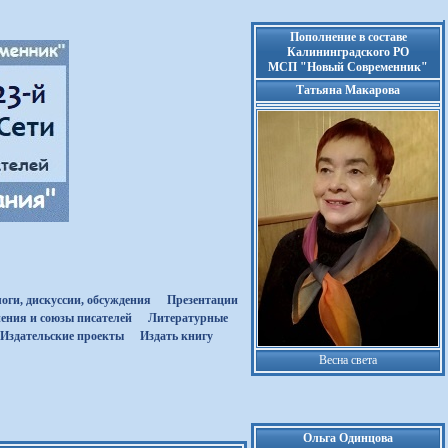
Пополнение в составе
Калининградского РО
МСП "Новый Современник"
Татьяна Макарова
оги, дискуссии, обсуждения
Презентации
ения и союзы писателей
Литературные
Издательские проекты
Издать книгу
Весна света
Ольга Одинцова