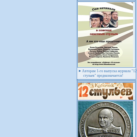
Авторам 1-го выпуска журнала "12
стульев" предназначается!