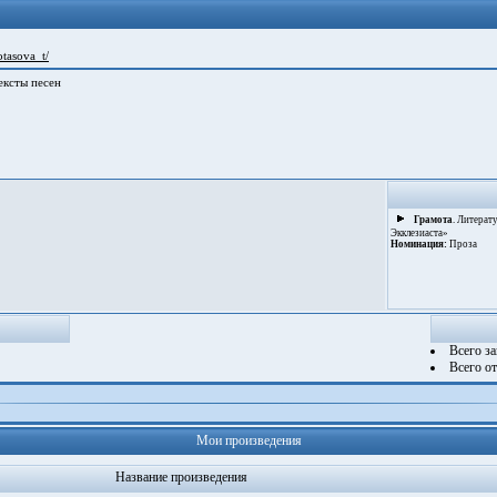
otasova_t/
ексты песен
Грамота
. Литера
Экклезиаста»
Номинация:
Проза
Всего з
Всего о
Мои произведения
Название произведения