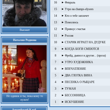
16
Февраль
15
Утро на champs-elysees
14
Кто о тебе заплачет
13
Помолюсь
12
Привкус счастья
Вьюжит
11
Россия
Наталия Роднова
10
СТАРИК ИГРАЕТ НА ДУДУКЕ
9
КОГДА БОГИ СМЕЮТСЯ
8
Фрейд, дьявол и другие... (проза)
7
УТРО ХУДОЖНИКА
6
ВПЕЧАТЛЕНИЕ
5
ДВА ГЛОТКА ВИНА
4
ПЕСЕНКА О РЫЦАРЕ
3
ТУМАН
2
БЕССОННИЦА
Не одинок и ты, пока кому то
нужен!
1
ИСКУШЕНИЕ
Английский Клуб