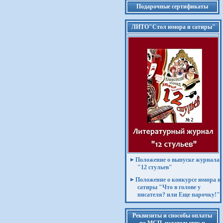
Подарочные сертификаты
ЛИТО"Стол юмора и сатиры"
Положение о выпуске журнала
"12 стульев"
Положение о конкурсе юмора и
сатиры "Что в голове у
писателя? или Еще парочку!"
Реквизиты и способы оплаты