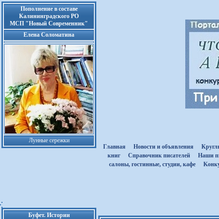
Пополнение в составе
Калининградского РО
МСП "Новый Современник"
Елена Соломатина
Лунные сережки
Главная
Новости и объявления
Кругл
книг
Cправочник писателей
Наши п
салоны, гостинные, студии, кафе
Kонк
Буфет. Истории