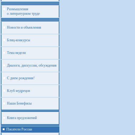
Размышления
о литературном труде
Новости и объявления
Блиц-конкурсы
Тема недели
Диалоги, дискуссии, обсуждения
С днем рождения!
Клуб мудрецов
Наши Бенефисы
Книга предложений
Писатели России