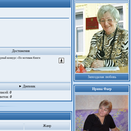
Достижения
турный конкурс «По мотивам Книги
Запоздалая любовь
Дневник
Ирина Фаер
аписей:
0
тветов:
0
Жанр