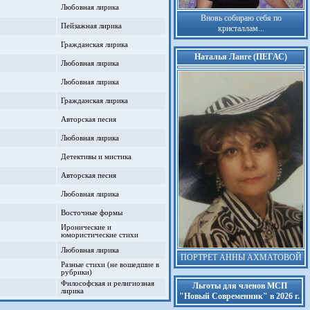
Любовная лирика
Вновь собираю себя по
Пейзажная лирика
кристаллам...
Гражданская лирика
Наталья Ланге (ПЕГАС)
Любовная лирика
Любовная лирика
Гражданская лирика
Авторская песня
Любовная лирика
Детективы и мистика
Авторская песня
Любовная лирика
Восточные формы
Иронические и
юмористические стихи
Любовная лирика
ПОРТРЕТ АННЫ АХМАТОВОЙ
Разные стихи (не вошедшие в
рубрики)
Философская и религиозная
Льготы для членов МСП
лирика
"Новый Современник" в 2026 г.