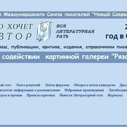
ый стол
Лента рецензий
Ленты форумов
Обзоры и итоги конкурсов
Диал
исатели: информация к размышлению
Избранные произведения
Литобъедин
урсы и премии
Проекты критики
Новости Литературной сети
Журналы