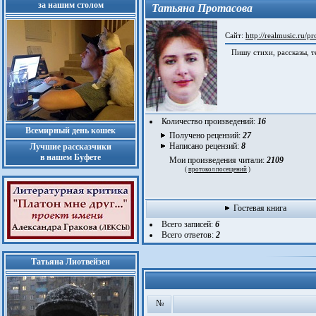
за нашим столом
Татьяна Протасова
Сайт:
http://realmusic.ru/pr
Пишу стихи, рассказы, т
Количество произведений:
16
Всемирный день кошек
Получено рецензий:
27
Написано рецензий:
8
Лучшие рассказчики
в нашем Буфете
Мои произведения читали:
2109
(
протокол посещений
)
Гостевая книга
Всего записей:
6
Всего ответов:
2
Татьяна Лиотвейзен
№