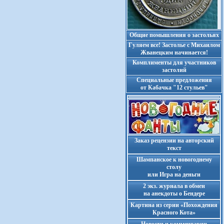
Общие помышления о застольях
Гуляем все! Застолье с Михаилом
Жванецким начинается!
Комплименты для участников
застолий
Cпециальные предложения
от Кабачка "12 стульев"
Заказ рецензии на авторский
текст
Шампанское к новогоднему
столу
или Игра на деньги
2 экз. журнала в обмен
на анекдоты о Бендере
Картина из серии «Похождения
Красного Кота»