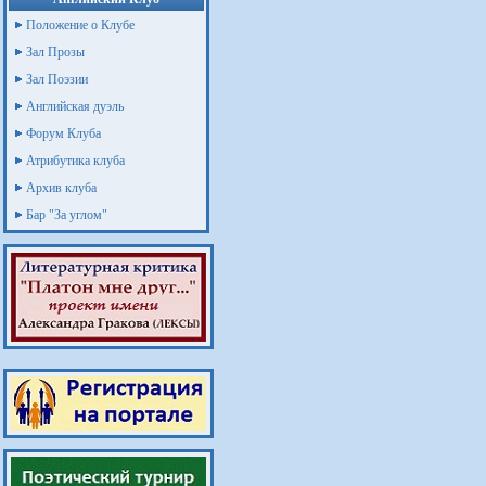
Положение о Клубе
Зал Прозы
Зал Поэзии
Английская дуэль
Форум Клуба
Атрибутика клуба
Архив клуба
Бар "За углом"