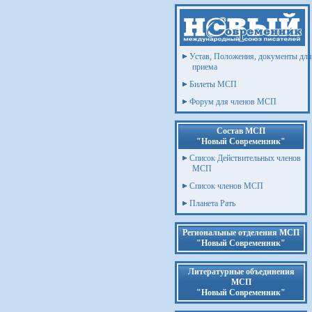
Устав, Положения, документы для
приема
Билеты МСП
Форум для членов МСП
Состав МСП
"Новый Современник"
Список Действительных членов
МСП
Список членов МСП
Планета Рать
Региональные отделения МСП
"Новый Современник"
Литературные объединения
МСП
"Новый Современник"