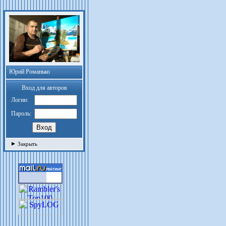
Юрий Романько
Вход для авторов
Логин:
Пароль:
Закрыть