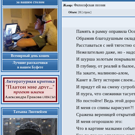
за нашим столом
Философская поэзия
Жанр:
Объем
: 28 [ строк ]
Память в рамку оправила Осе
Обрамив благодушным оклад
Расставаться с ней тягостно 
Нежелательно даже, но - надо
Всемирный день кошек
И шурша золотым покрывало
Лучшие рассказчики
В глубину, от реалий в былое,
в нашем Буфете
На закате, малиново-алом,
Канет в Лету истории слоем..
И придут ей на смену сугро
И пурга, что снежинки тасует.
Но постойте! Ведь этой доро
И меня со спины нарисуют?!
Татьяна Лиотвейзен
Сражена вереницей открытий
И меня огорошило это:
Что в картине мазками собы