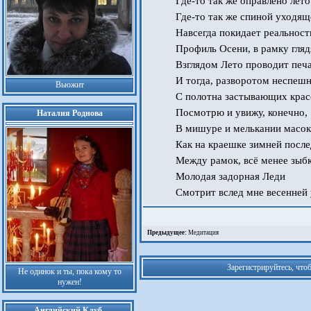
Где-то так же оправлено лето.
Где-то так же спиной уходящ
Навсегда покидает реальность
Профиль Осени, в рамку гля
Взглядом Лето проводит печа
И тогда, разворотом неспеш
Вьюжит
С полотна застывающих крас
Посмотрю и увижу, конечно,
Наталия Роднова
В мишуре и мелькании масок
Как на краешке зимней посл
Между рамок, всё менее зыбк
Молодая задорная Леди
Смотрит вслед мне весенней 
Предыдущее:
Медитация
Зарегистрируйтесь, что
Не одинок и ты, пока кому то
нужен!
Английский Клуб