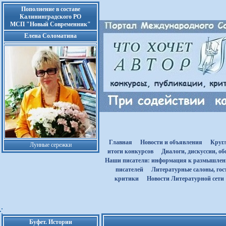
Пополнение в составе
Калининградского РО
МСП "Новый Современник"
Елена Соломатина
Главная
Новости и объявления
Круг
Лунные сережки
итоги конкурсов
Диалоги, дискуссии, о
Наши писатели: информация к размышле
писателей
Литературные салоны, гост
критики
Новости Литературной сети
Буфет. Истории