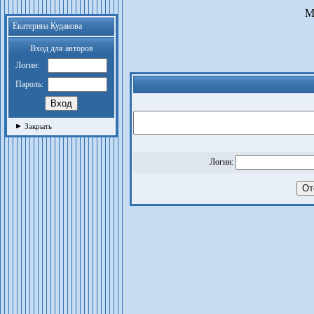
М
Екатерина Кудакова
Вход для авторов
Логин:
Пароль:
Закрыть
Логин: