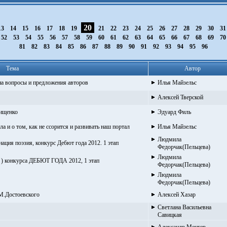
20
13
14
15
16
17
18
19
21
22
23
24
25
26
27
28
29
30
3
52
53
54
55
56
57
58
59
60
61
62
63
64
65
66
67
68
69
7
81
82
83
84
85
86
87
88
89
90
91
92
93
94
95
96
Тема
Автор
а вопросы и предложения авторов
Илья Майзельс
Алексей Тверской
нищенко
Эдуард Филь
 и о том, как не ссорится и развивать наш портал
Илья Майзельс
Людмила
ация поэзия, конкурс Дебют года 2012. 1 этап
Федорчак(Пельцева)
Людмила
а ) конкурса ДЕБЮТ ГОДА 2012, 1 этап
Федорчак(Пельцева)
Людмила
Федорчак(Пельцева)
М.Достоевского
Алексей Хазар
Светлана Васильевна
Савицкая