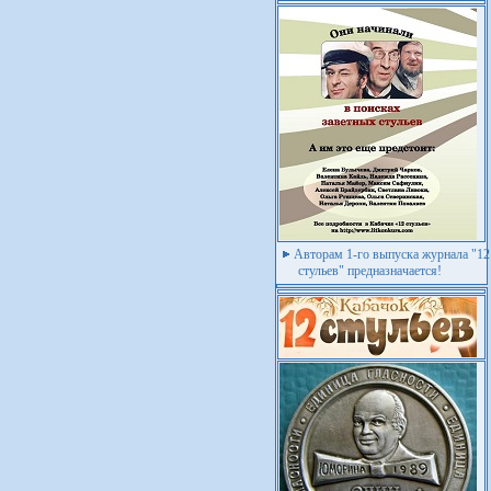
Авторам 1-го выпуска журнала "12
стульев" предназначается!