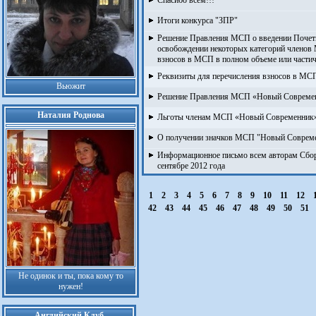
Спасибо всем!!!
Итоги конкурса "ЗПР"
Решение Правления МСП о введении Почет
освобождении некоторых категорий членов
взносов в МСП в полном объеме или частич
Реквизиты для перечисления взносов в М
Вьюжит
Решение Правления МСП «Новый Современ
Наталия Роднова
Льготы членам МСП «Новый Современник» 
О получении значков МСП "Новый Соврем
Информационное письмо всем авторам Сборн
сентябре 2012 года
1
2
3
4
5
6
7
8
9
10
11
12
42
43
44
45
46
47
48
49
50
51
Не одинок и ты, пока кому то
нужен!
Английский Клуб