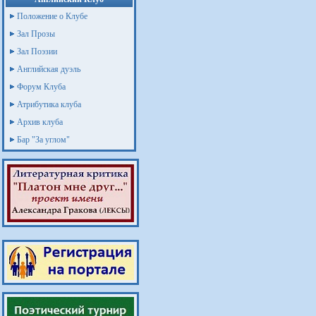
Положение о Клубе
Зал Прозы
Зал Поэзии
Английская дуэль
Форум Клуба
Атрибутика клуба
Архив клуба
Бар "За углом"