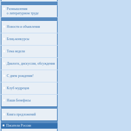
Размышления
о литературном труде
Новости и объявления
Блиц-конкурсы
Тема недели
Диалоги, дискуссии, обсуждения
С днем рождения!
Клуб мудрецов
Наши Бенефисы
Книга предложений
Писатели России