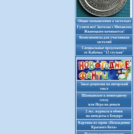
Общие помышления о застольях
Гуляем все! Застолье с Михаилом
Жванецким начинается!
Комплименты для участников
застолий
Cпециальные предложения
от Кабачка "12 стульев"
Заказ рецензии на авторский
текст
Шампанское к новогоднему
столу
или Игра на деньги
2 экз. журнала в обмен
на анекдоты о Бендере
Картина из серии «Похождения
Красного Кота»