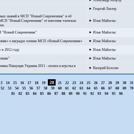
Александр Мецгер
Георгий Лахтер
ных званий в МСП "Новый Современник" и об
 МСП "Новый Современник" от внесения членских
Илья Майзельс
но.
СП "Новый Современник"
Илья Майзельс
ник» о наградах членам МСП «Новый Современник»
Илья Майзельс
в 2012 году
Илья Майзельс
енник"
Илья Майзельс
ика Пишущая Украина 2011 - оплата и верстка в
Валерий Белолис
20
13
14
15
16
17
18
19
21
22
23
24
25
26
27
28
29
30
3
52
53
54
55
56
57
58
59
60
61
62
63
64
65
66
67
68
69
7
81
82
83
84
85
86
87
88
89
90
91
92
93
94
95
96