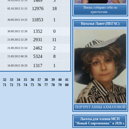
1489
3
16.10.2012 12:15
Вновь собираю себя по
12976
18
05.10.2012 11:15
кристаллам...
11853
1
30.09.2012 14:23
Наталья Ланге (ПЕГАС)
1352
0
30.09.2012 12:26
2931
11
21.09.2012 22:29
2462
2
21.09.2012 21:54
5324
8
21.09.2012 00:26
1317
1
16.09.2012 18:29
1
32
33
34
35
36
37
38
39
40
41
0
71
72
73
74
75
76
77
78
79
80
ПОРТРЕТ АННЫ АХМАТОВОЙ
Льготы для членов МСП
"Новый Современник" в 2026 г.