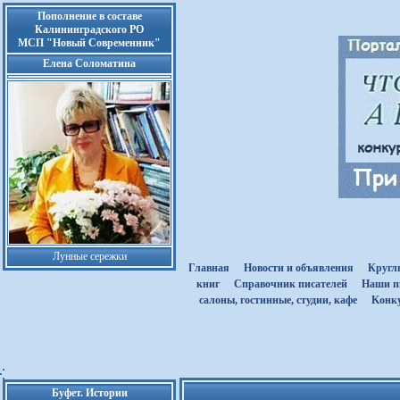
Пополнение в составе
Калининградского РО
МСП "Новый Современник"
Елена Соломатина
Лунные сережки
Главная
Новости и объявления
Кругл
книг
Cправочник писателей
Наши п
салоны, гостинные, студии, кафе
Kонк
Буфет. Истории