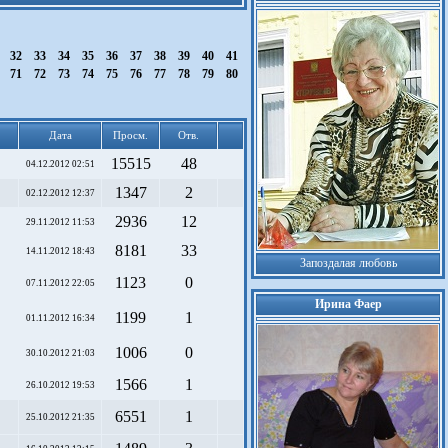
1
32
33
34
35
36
37
38
39
40
41
0
71
72
73
74
75
76
77
78
79
80
Дата
Просм.
Отв.
15515
48
04.12.2012 02:51
1347
2
02.12.2012 12:37
2936
12
29.11.2012 11:53
8181
33
14.11.2012 18:43
Запоздалая любовь
1123
0
07.11.2012 22:05
Ирина Фаер
1199
1
01.11.2012 16:34
1006
0
30.10.2012 21:03
1566
1
26.10.2012 19:53
6551
1
25.10.2012 21:35