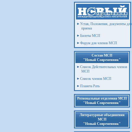
Устав, Положения, документы для
приема
Билеты МСП
Форум для членов МСП
Состав МСП
"Новый Современник"
Список Действительных членов
МСП
Список членов МСП
Планета Рать
Региональные отделения МСП
"Новый Современник"
Литературные объединения
МСП
"Новый Современник"