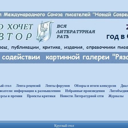
ый стол
Лента рецензий
Ленты форумов
Обзоры и итоги конкурсов
Диал
исатели: информация к размышлению
Избранные произведения
Литобъедин
урсы и премии
Проекты критики
Новости Литературной сети
Журналы
Круглый стол