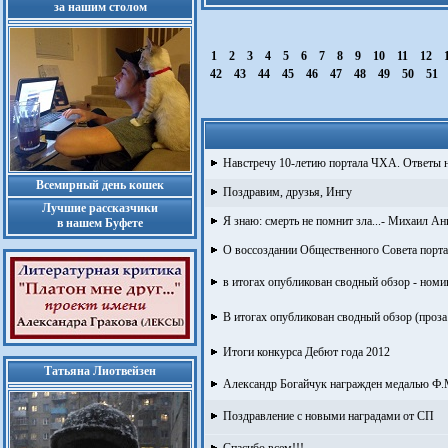
за нашим столом
1
2
3
4
5
6
7
8
9
10
11
12
42
43
44
45
46
47
48
49
50
51
Навстречу 10-летию портала ЧХА. Ответы н
Всемирный день кошек
Поздравим, друзья, Ингу
Лучшие рассказчики
Я знаю: смерть не помнит зла...- Михаил А
в нашем Буфете
О воссоздании Общественного Совета портала
в итогах опубликован сводный обзор - номин
В итогах опубликован сводный обзор (проз
Итоги конкурса Дебют года 2012
Татьяна Лиотвейзен
Александр Богайчук награжден медалью Ф.
Поздравление с новыми наградами от СП