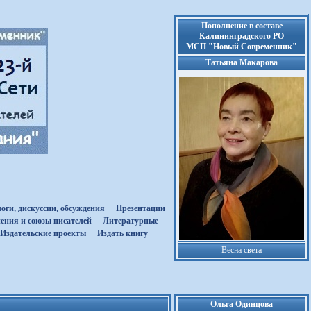
Пополнение в составе
Калининградского РО
МСП "Новый Современник"
Татьяна Макарова
оги, дискуссии, обсуждения
Презентации
ения и союзы писателей
Литературные
Издательские проекты
Издать книгу
Весна света
Ольга Одинцова