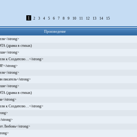
1
2
3
4
5
6
7
8
9
10
11
12
13
14
15
Произведение
еля</strong>
 (драма в стихах)
уши</strong>
еля к Создателю…</strong>
!</strong>
еля</strong>
н писатель</strong>
уши</strong>
 (драма в стихах)
а</strong>
еля к Создателю…</strong>
rong>
/strong>
ет Любовь</strong>
rong>