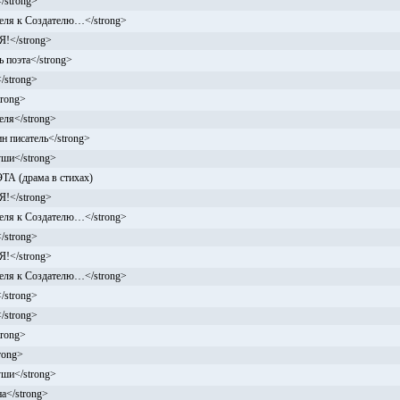
/strong>
еля к Создателю…</strong>
!</strong>
 поэта</strong>
/strong>
rong>
еля</strong>
н писатель</strong>
уши</strong>
 (драма в стихах)
!</strong>
еля к Создателю…</strong>
/strong>
!</strong>
еля к Создателю…</strong>
/strong>
/strong>
rong>
rong>
уши</strong>
а</strong>