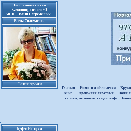
Пополнение в составе
Калининградского РО
МСП "Новый Современник"
Елена Соломатина
Лунные сережки
Главная
Новости и объявления
Кругл
книг
Cправочник писателей
Наши п
салоны, гостинные, студии, кафе
Kонк
Буфет. Истории