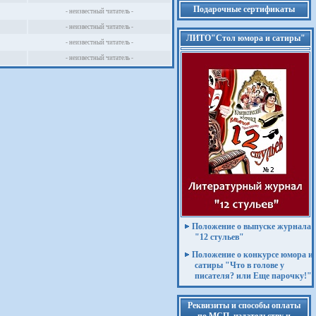
Подарочные сертификаты
- неизвестный читатель -
- неизвестный читатель -
ЛИТО"Стол юмора и сатиры"
- неизвестный читатель -
- неизвестный читатель -
Положение о выпуске журнала
"12 стульев"
Положение о конкурсе юмора и
сатиры "Что в голове у
писателя? или Еще парочку!"
Реквизиты и способы оплаты