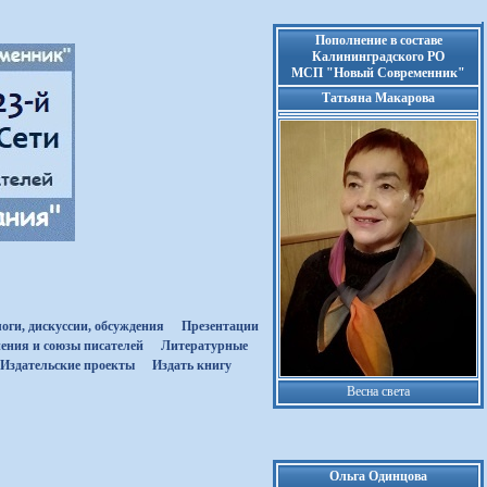
Пополнение в составе
Калининградского РО
МСП "Новый Современник"
Татьяна Макарова
оги, дискуссии, обсуждения
Презентации
ения и союзы писателей
Литературные
Издательские проекты
Издать книгу
Весна света
Ольга Одинцова