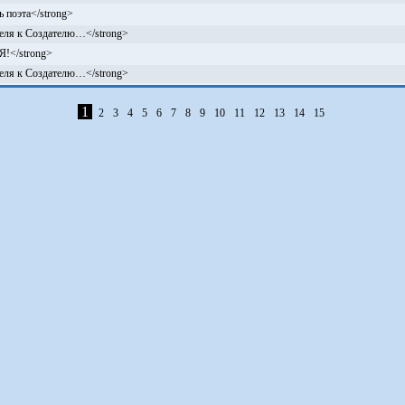
 поэта</strong>
еля к Создателю…</strong>
!</strong>
еля к Создателю…</strong>
1
2
3
4
5
6
7
8
9
10
11
12
13
14
15