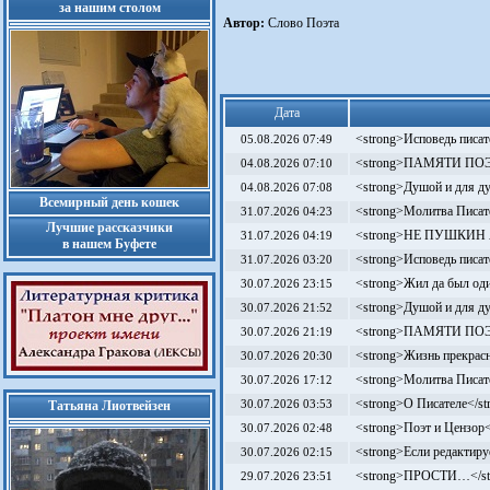
за нашим столом
Автор:
Слово Поэта
Дата
<strong>Исповедь писат
05.08.2026 07:49
<strong>ПАМЯТИ ПОЭТА
04.08.2026 07:10
<strong>Душой и для д
04.08.2026 07:08
Всемирный день кошек
<strong>Молитва Писат
31.07.2026 04:23
Лучшие рассказчики
<strong>НЕ ПУШКИН Я
31.07.2026 04:19
в нашем Буфете
<strong>Исповедь писат
31.07.2026 03:20
<strong>Жил да был оди
30.07.2026 23:15
<strong>Душой и для д
30.07.2026 21:52
<strong>ПАМЯТИ ПОЭТА
30.07.2026 21:19
<strong>Жизнь прекрасн
30.07.2026 20:30
<strong>Молитва Писат
30.07.2026 17:12
<strong>О Писателе</st
Татьяна Лиотвейзен
30.07.2026 03:53
<strong>Поэт и Цензор<
30.07.2026 02:48
<strong>Если редактиру
30.07.2026 02:15
<strong>ПРОСТИ…</st
29.07.2026 23:51