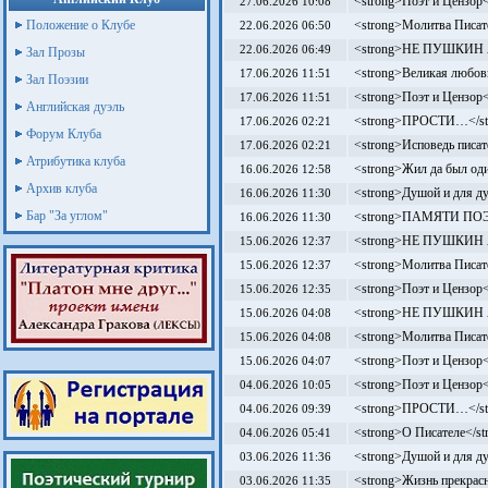
<strong>Поэт и Цензор<
27.06.2026 10:08
Положение о Клубе
<strong>Молитва Писат
22.06.2026 06:50
<strong>НЕ ПУШКИН Я
22.06.2026 06:49
Зал Прозы
<strong>Великая любовь
17.06.2026 11:51
Зал Поэзии
<strong>Поэт и Цензор<
17.06.2026 11:51
Английская дуэль
<strong>ПРОСТИ…</st
17.06.2026 02:21
Форум Клуба
<strong>Исповедь писат
17.06.2026 02:21
Атрибутика клуба
<strong>Жил да был оди
16.06.2026 12:58
Архив клуба
<strong>Душой и для д
16.06.2026 11:30
Бар "За углом"
<strong>ПАМЯТИ ПОЭТА
16.06.2026 11:30
<strong>НЕ ПУШКИН Я
15.06.2026 12:37
<strong>Молитва Писат
15.06.2026 12:37
<strong>Поэт и Цензор<
15.06.2026 12:35
<strong>НЕ ПУШКИН Я
15.06.2026 04:08
<strong>Молитва Писат
15.06.2026 04:08
<strong>Поэт и Цензор<
15.06.2026 04:07
<strong>Поэт и Цензор<
04.06.2026 10:05
<strong>ПРОСТИ…</st
04.06.2026 09:39
<strong>О Писателе</st
04.06.2026 05:41
<strong>Душой и для д
03.06.2026 11:36
<strong>Жизнь прекрасн
03.06.2026 11:35