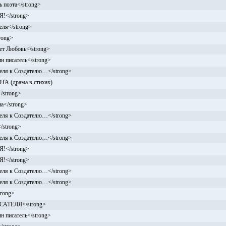
 поэта</strong>
!</strong>
еля</strong>
rong>
ет Любовь</strong>
н писатель</strong>
еля к Создателю…</strong>
 (драма в стихах)
/strong>
а</strong>
еля к Создателю…</strong>
/strong>
еля к Создателю…</strong>
!</strong>
!</strong>
еля к Создателю…</strong>
еля к Создателю…</strong>
rong>
САТЕЛЯ</strong>
н писатель</strong>