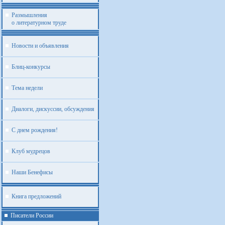
Размышления
о литературном труде
Новости и объявления
Блиц-конкурсы
Тема недели
Диалоги, дискуссии, обсуждения
С днем рождения!
Клуб мудрецов
Наши Бенефисы
Книга предложений
Писатели России