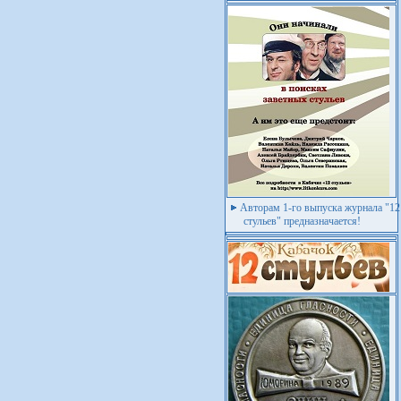
Авторам 1-го выпуска журнала "12
стульев" предназначается!