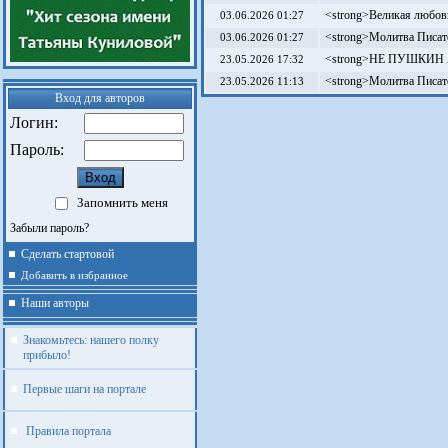
<strong>Великая любовь
03.06.2026 01:27
<strong>Молитва Писат
03.06.2026 01:27
<strong>НЕ ПУШКИН Я
23.05.2026 17:32
<strong>Молитва Писат
23.05.2026 11:13
Вход для авторов
Логин:
Пароль:
Запомнить меня
Забыли пароль?
Сделать стартовой
Добавить в избранное
Наши авторы
Знакомьтесь: нашего полку
прибыло!
Первые шаги на портале
Правила портала