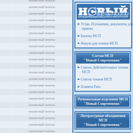
- неизвестный читатель -
- неизвестный читатель -
- неизвестный читатель -
- неизвестный читатель -
Устав, Положения, документы для
- неизвестный читатель -
приема
- неизвестный читатель -
Билеты МСП
- неизвестный читатель -
Форум для членов МСП
- неизвестный читатель -
- неизвестный читатель -
Состав МСП
- неизвестный читатель -
"Новый Современник"
- неизвестный читатель -
Список Действительных членов
МСП
- неизвестный читатель -
Список членов МСП
- неизвестный читатель -
- неизвестный читатель -
Планета Рать
- неизвестный читатель -
- неизвестный читатель -
Региональные отделения МСП
"Новый Современник"
- неизвестный читатель -
- неизвестный читатель -
Литературные объединения
- неизвестный читатель -
МСП
"Новый Современник"
- неизвестный читатель -
- неизвестный читатель -