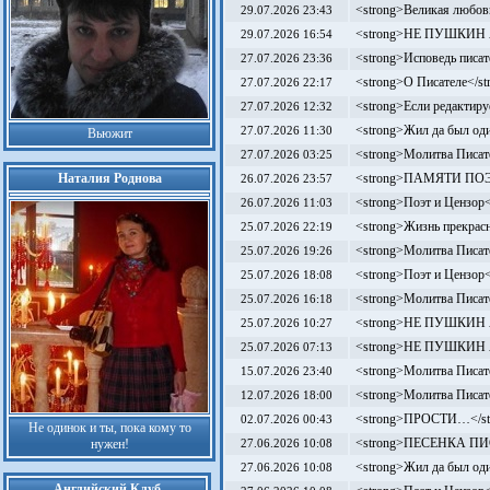
<strong>Великая любовь
29.07.2026 23:43
<strong>НЕ ПУШКИН Я
29.07.2026 16:54
<strong>Исповедь писат
27.07.2026 23:36
<strong>О Писателе</st
27.07.2026 22:17
<strong>Если редактиру
27.07.2026 12:32
<strong>Жил да был оди
27.07.2026 11:30
Вьюжит
<strong>Молитва Писат
27.07.2026 03:25
Наталия Роднова
<strong>ПАМЯТИ ПОЭТА
26.07.2026 23:57
<strong>Поэт и Цензор<
26.07.2026 11:03
<strong>Жизнь прекрасн
25.07.2026 22:19
<strong>Молитва Писат
25.07.2026 19:26
<strong>Поэт и Цензор<
25.07.2026 18:08
<strong>Молитва Писат
25.07.2026 16:18
<strong>НЕ ПУШКИН Я
25.07.2026 10:27
<strong>НЕ ПУШКИН Я
25.07.2026 07:13
<strong>Молитва Писат
15.07.2026 23:40
<strong>Молитва Писат
12.07.2026 18:00
<strong>ПРОСТИ…</st
02.07.2026 00:43
Не одинок и ты, пока кому то
<strong>ПЕСЕНКА ПИ
нужен!
27.06.2026 10:08
<strong>Жил да был оди
27.06.2026 10:08
Английский Клуб