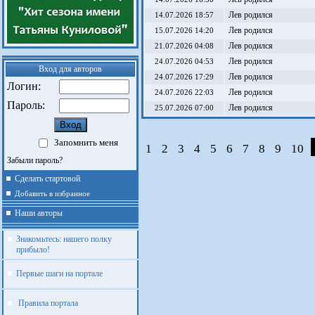
Лев родился
14.07.2026 18:57
Лев родился
15.07.2026 14:20
Лев родился
21.07.2026 04:08
Лев родился
24.07.2026 04:53
Вход для авторов
Лев родился
24.07.2026 17:29
Логин:
Лев родился
24.07.2026 22:03
Пароль:
Лев родился
25.07.2026 07:00
Запомнить меня
1
2
3
4
5
6
7
8
9
10
Забыли пароль?
Сделать стартовой
Добавить в избранное
Наши авторы
Знакомьтесь: нашего полку
прибыло!
Первые шаги на портале
Правила портала