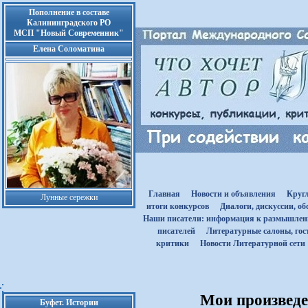
Пополнение в составе
Калининградского РО
МСП "Новый Современник"
Елена Соломатина
Главная
Новости и объявления
Круг
Лунные сережки
итоги конкурсов
Диалоги, дискуссии, о
Наши писатели: информация к размышле
писателей
Литературные салоны, гост
критики
Новости Литературной сети
Мои произведен
Буфет. Истории