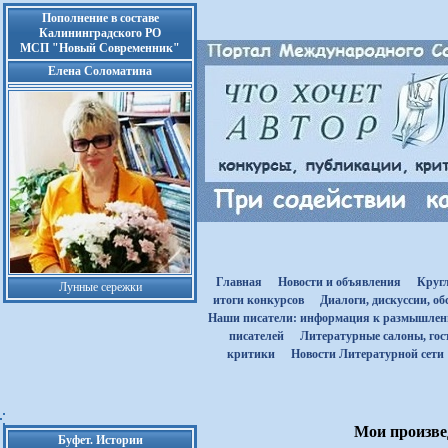
Пополнение в составе
Калининградского РО
МСП "Новый Современник"
Елена Соломатина
Главная
Новости и объявления
Круг
Лунные сережки
итоги конкурсов
Диалоги, дискуссии, о
Наши писатели: информация к размышле
писателей
Литературные салоны, гост
критики
Новости Литературной сети
Мои произвед
Буфет. Истории