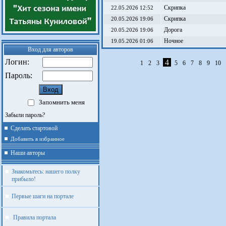
Скрипка
22.05.2026 12:52
Скрипка
20.05.2026 19:06
Дорога
20.05.2026 19:06
Ночное
19.05.2026 01:06
Вход для авторов
Логин:
4
1
2
3
5
6
7
8
9
10
Пароль:
Запомнить меня
Забыли пароль?
Сделать стартовой
Добавить в избранное
Наши авторы
Знакомьтесь: нашего полку
прибыло!
Первые шаги на портале
Правила портала