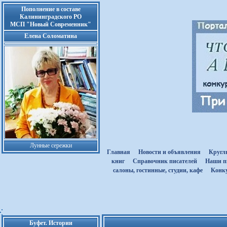
Пополнение в составе
Калининградского РО
МСП "Новый Современник"
Елена Соломатина
Лунные сережки
Главная
Новости и объявления
Кругл
книг
Cправочник писателей
Наши п
салоны, гостинные, студии, кафе
Kонк
Буфет. Истории