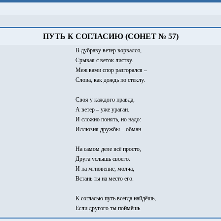
ПУТЬ К СОГЛАСИЮ (СОНЕТ № 57)
В дубраву ветер ворвался,
Срывая с веток листву.
Меж вами спор разгорался –
Слова, как дождь по стеклу.
Своя у каждого правда,
А ветер – уже ураган.
И сложно понять, но надо:
Иллюзия дружбы – обман.
На самом деле всё просто,
Друга услышь своего.
И на мгновение, молча,
Встань ты на место его.
К согласью путь всегда найдёшь,
Если другого ты поймёшь.