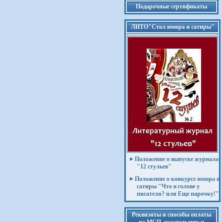
Подарочные сертификаты
ЛИТО"Стол юмора и сатиры"
Положение о выпуске журнала
"12 стульев"
Положение о конкурсе юмора и
сатиры "Что в голове у
писателя? или Еще парочку!"
Реквизиты и способы оплаты