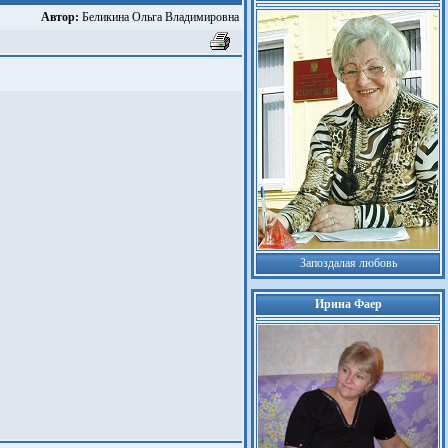
Автор:
Беликина Ольга Владимировна
Запоздалая любовь
Ирина Фаер