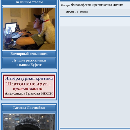
за нашим столом
Философская и религиозная лирика
Жанр:
Объем
: 14 [ строк ]
Всемирный день кошек
Лучшие рассказчики
в нашем Буфете
Татьяна Лиотвейзен