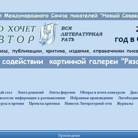
ый стол
Лента рецензий
Ленты форумов
Обзоры и итоги конкурсов
Диал
исатели: информация к размышлению
Избранные произведения
Литобъедин
урсы и премии
Проекты критики
Новости Литературной сети
Журналы
Произведение