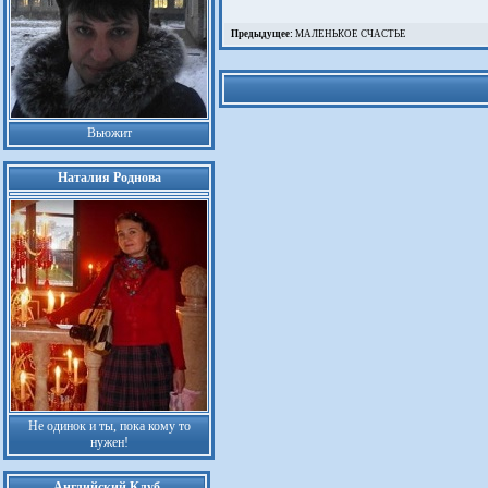
Предыдущее:
МАЛЕНЬКОЕ СЧАСТЬЕ
Вьюжит
Наталия Роднова
Не одинок и ты, пока кому то
нужен!
Английский Клуб