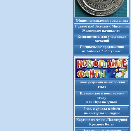
Общие помышления о застольях
Гуляем все! Застолье с Михаилом
Жванецким начинается!
Комплименты для участников
застолий
Cпециальные предложения
от Кабачка "12 стульев"
Заказ рецензии на авторский
текст
Шампанское к новогоднему
столу
или Игра на деньги
2 экз. журнала в обмен
на анекдоты о Бендере
Картина из серии «Похождения
Красного Кота»