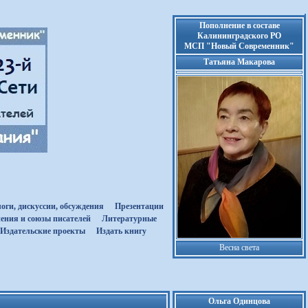
Пополнение в составе
Калининградского РО
МСП "Новый Современник"
Татьяна Макарова
оги, дискуссии, обсуждения
Презентации
ения и союзы писателей
Литературные
Издательские проекты
Издать книгу
Весна света
Ольга Одинцова