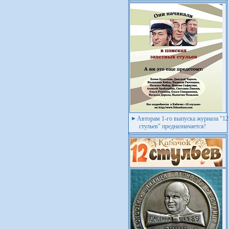
Авторам 1-го выпуска журнала "12
стульев" предназначается!