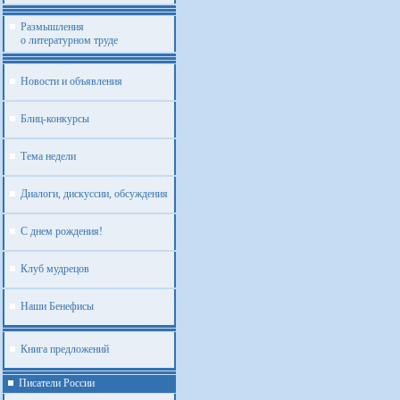
Размышления
о литературном труде
Новости и объявления
Блиц-конкурсы
Тема недели
Диалоги, дискуссии, обсуждения
С днем рождения!
Клуб мудрецов
Наши Бенефисы
Книга предложений
Писатели России