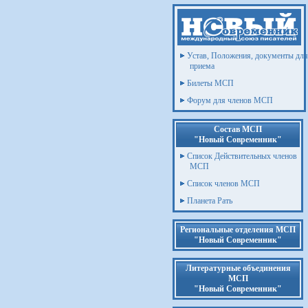
Устав, Положения, документы для
приема
Билеты МСП
Форум для членов МСП
Состав МСП
"Новый Современник"
Список Действительных членов
МСП
Список членов МСП
Планета Рать
Региональные отделения МСП
"Новый Современник"
Литературные объединения
МСП
"Новый Современник"