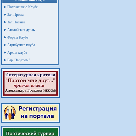
Положение о Клубе
Зал Прозы
Зал Поэзии
Английская дуэль
Форум Клуба
Атрибутика клуба
Архив клуба
Бар "За углом"